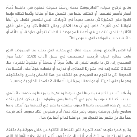
وتابع فركوح بقوله: “الماتريوشكا دمية روسيّة مجوفة تحتوي في داخلها دُمىً
أصغر فأصغر تشبهها، أو تختلف عنها في تفصيل هنا أو هناك! ولأنها كذلك؛ فإنها
قادرة على تحفيزنا لأن نذهب بعيداً في تأويلاتنا، ليس للقصص فقطـ، بل أيضاً
لذواتنا نحن الأفراد”. ذاهباً إلى أن هذا الاختيار يمثل التقاطاً ذكياً يدلّ على عُمْق
الكاتبة؛ فنحن “نتضمن في أعماقنا مجموعة تناقضات تتجلّى صارخةً، أو حاثّةً، أو
خائنةً، بحسب المواقف التي نتعرض لها”.
أما القاص الأردني يوسف ضمرة، فقال في مقالته التي ذُيلت بها المجموعة التي
فازت بجائزة الدولة الأردنية التشجيعية في حقل الآداب (2021): “تلجأ سوار
الصبيحي إلى كل ما يلزمها لتبني لنا عالماً سريّاً أو غامضاً أو مكشوفاً لكثيرين منا،
لكننا لا ننتبه إليه في مشوارنا الحياتي، أو نداريه أو نغطيه خوفاً على أنفسنا من
المعرفة. كل ما تقوم به الصبيحي هو الكشف عن هذا الغامض والسري والمكشوف،
وهو ما يعني تعريتنا أو مواجهتنا بمرآة ترينا أعماقنا، لا ملامحنا الخارجية وحسب”.
وأضاف: “تختار الكاتبة نماذجها التي نعرفها ونلتقيها ونمر بها ونصادفها دائماً في
حياتنا، لكننا لا نعرف ما يدور في أعماقها وفي مشوارها؛ بل يمكن القول بثقة
عالية: إن هذه الشخوص ذاتها لا تعرف حقيقة ما يدور في أعماقها من أسئلة ورضا
وطموح وأمل ووحشة وخوف وغير ذلك. نحن أمام شخوص نكاد نعرفها لأنها قريبة
جدّاً منا، بل نشعر بها تتحرك في دواخلنا كما لو أنها جزء منا”.
وتابع ضمرة بقوله: “هذه التجربة التي تنقلها لنا الكاتبة من خلال صورة فنية مكثفة
هي التي تضعنا مباشرة أمام أنفسنا، ونبدأ في أثناء القراءة بطرح الأسئلة التي