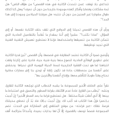
تتداعى بلا توقف: عمن تتحدث الكاتبة في هذه القصص؟ من هؤلاء الناس؟ هل
ثمة مشكلات وقضايا وأفكار كهذه موجودة خارجنا من دون أن نعرف؟ وهل كنا كذلك
طوال مشوارنا عبر السنين من دون أن ننتبه؛ هل سرقتنا الحياة من وجودنا إلى هذا
الحد؟”.
ورأى أن هذه القصص تحيلنا إلى الدوافع التي تقف خلف الكتابة نفسها، أو إلى
السؤال: “لماذا نكتب؟”. مشيراً إلى أننا بمقدار ما نُفاجأ بالتفاصيل العادية التي
تتمكن الكاتبة من تنسيقها واستخدامها، فإننا لا نستطيع تهميش التقنية الفنية
التي تجيد توظيفها.
وأوضح ضمرة أن الكاتبة تعتمد المقارقة في قصصها، وأن القصص “تُبرز قدرة الكاتبة
على تطويع الوقائع العادية لتصوغ منها بنية فنية حية، قادرة على إثارتنا ولفت
انتباهنا لما هو تحت القشرة الخارجية لنمط الحياة اليومية التي نحياها ونخشى
على أنفسنا من منعطفات حادة قد تكون زلقة أو تودي بنا إلى مسارات مغايرة
نحتاج وقتاً طويلاً للتأقلم معها، وإقناع أنفسنا والآخرين بها”.
نقرأ على الغلاف الأخير للمجموعة ما يشبه الخطاب الذي توجّهه الكاتبة للقارئ،
ونصّه: “يُطلَب من القارئ عادةً عدم الاكتفاء بقراءة السطور، والتعمق في استنباط ما
بينها. إلّا أني أطلبُ شيئاً مختلفاً.. هل تستطيع قراءة ما بعد السطر الأخير؟ إنْ أجبتَ
بـ(نعم) فإنَّ هذا الكتاب قد كُتب لك. وإنْ أجبتَ بـ(لا)، فلا بُدّ أن تعطي مخيلتكَ
فرصةَ نقلك –عبر قراءته– من موقع المتلقي إلى المشاركة في الحدث. تضم
المجموعة قصصاً توصف بالقصيرة، إلّا أنَّ لها بدايات بعيدة، وأحداثاً متراكمة أقف