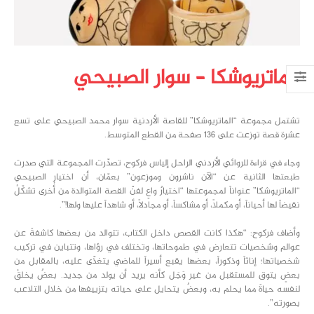
الماتريوشكا – سوار الصبيحي
تشتمل مجموعة “الماتريوشكا” للقاصة الأردنية سوار محمد الصبيحي على تسع
عشرة قصة توزعت على 136 صفحة من القطع المتوسط.
وجاء في قراءة للروائي الأردني الراحل إلياس فركوح، تصدّرت المجموعة التي صدرت
طبعتها الثانية عن “الآن ناشرون وموزعون” بعمّان، أن اختيار الصبيحي
“الماتريوشكا” عنواناً لمجموعتها “اختيارٌ واعٍ لفنّ القصة المتوالدة من أُخرى تشكّلُ
نقيضاً لها أحياناً، أو مكملاً، أو مشاكساً، أو مجادلاً، أو شاهداً عليها ولها!”.
وأضاف فركوح: “هكذا كانت القصص داخل الكتاب، تتوالد من بعضها كاشفةً عن
عوالم وشخصيات تتعارض في طموحاتها، وتختلف في رؤاها، وتتباين في تركيب
شخصياتها؛ إناثاً وذكوراً، بعضها يقبع أسيراً للماضي يتغذّى عليه، بالمقابل من
بعضٍ يتوق للمستقبل من غير وَجَل كأنه يريد أن يولد من جديد. بعضٌ يخلقُ
لنفسه حياةً مما يحلم به، وبعضٌ يتحايل على حياته بتزييفها من خلال التلاعب
بصورته”.