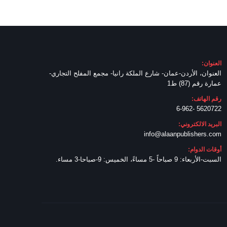
العنوان:
العنوان، الأردن-عمان- شارع الملكة رانيا- مجمع المفلح التجاري-
عمارة رقم (87) ط1
رقم الهاتف:
5620722 -6-962
البريد الالكتروني:
info@alaanpublishers.com
أوقات الدوام:
السبت-الأربعاء: 9 صباحاً -5 مساءً، الخميس: 9-صباحا-3 مساء.