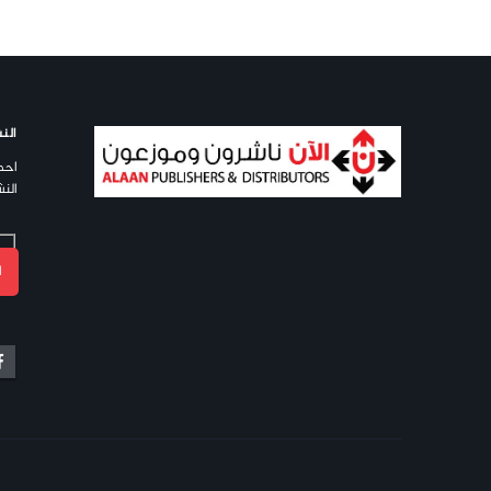
النش
احص
النش