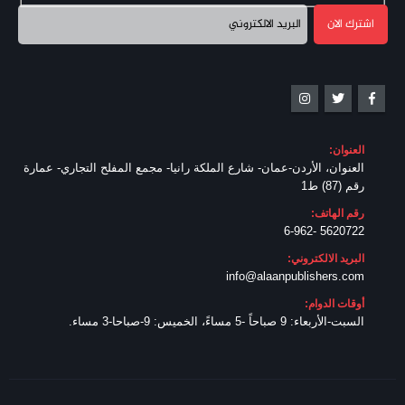
العنوان:
العنوان، الأردن-عمان- شارع الملكة رانيا- مجمع المفلح التجاري- عمارة
رقم (87) ط1
رقم الهاتف:
5620722 -6-962
البريد الالكتروني:
info@alaanpublishers.com
أوقات الدوام:
السبت-الأربعاء: 9 صباحاً -5 مساءً، الخميس: 9-صباحا-3 مساء.