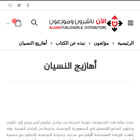
الرئيسية
مؤلفون
نبذه عن الكتاب
أهازيج النسيان
أهازيج النسيان
class="inline-block portfolio-desc">portfolio
text
جاءت فكرة هذه المجموعة تتويجا لمرحلة من مراحل مشروع كبير يرمي إلى تكوين
وتطوير المنتج القصصي في الجمهورية التونسية، وغيرها من البلدان العربية. وقد
عُقدت الورشة المستدامة الأولى في مدينة جبنيانة التونسية بالتعاون مع جمعية