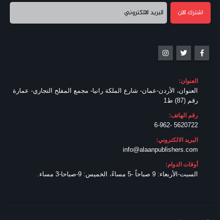
العنوان:
العنوان، الأردن-عمان- شارع الملكة رانيا- مجمع المفلح التجاري- عمارة
رقم (87) ط1
رقم الهاتف:
5620722 -6-962
البريد الالكتروني:
info@alaanpublishers.com
أوقات الدوام:
السبت-الأربعاء: 9 صباحاً -5 مساءً، الخميس: 9-صباحا-3 مساء.