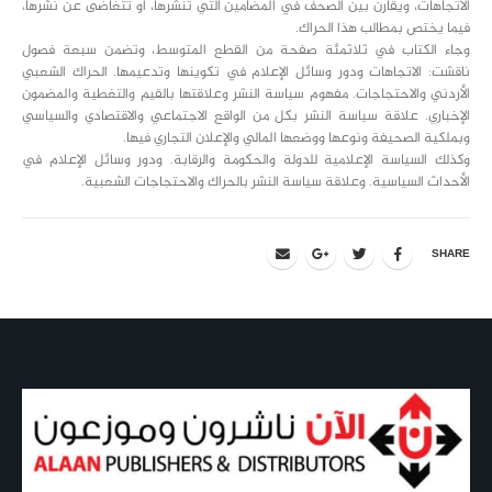
الاتجاهات، ويقارن بين الصحف في المضامين التي تنشرها، أو تتغاضى عن نشرها،
فيما يختص بمطالب هذا الحراك.
وجاء الكتاب في ثلاثمئة صفحة من القطع المتوسط، وتضمن سبعة فصول
ناقشت: الاتجاهات ودور وسائل الإعلام في تكوينها وتدعيمها. الحراك الشعبي
الأردني والاحتجاجات. مفهوم سياسة النشر وعلاقتها بالقيم والتغطية والمضمون
الإخباري. علاقة سياسة النشر بكل من الواقع الاجتماعي والاقتصادي والسياسي
وبملكية الصحيفة ونوعها ووضعها المالي والإعلان التجاري فيها.
وكذلك السياسة الإعلامية للدولة والحكومة والرقابة. ودور وسائل الإعلام في
الأحداث السياسية. وعلاقة سياسة النشر بالحراك والاحتجاجات الشعبية.
SHARE