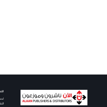
النش
احص
النش