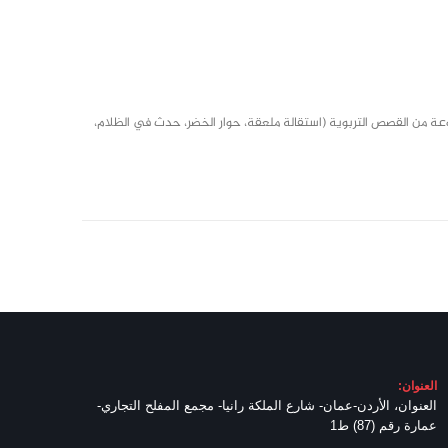
تحرير مجلة “فارس الغد” للناشئة منذ عام 2011، نشرت مجموعة من القصص التربوية (استقالة ملعقة، حوار الخضر، حدث في الظلام،
العنوان:
العنوان، الأردن-عمان- شارع الملكة رانيا- مجمع المفلح التجاري-
عمارة رقم (87) ط1