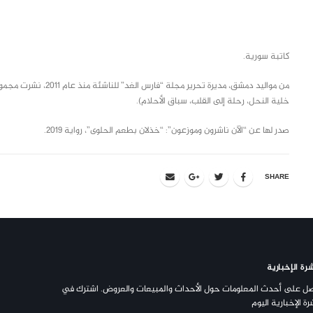
class="inline-block portfolio-desc">portfolio
text
كاتبة سورية.
من مواليد دمشق، مديرة 
خلية النحل، رحلة إلى القلب، سباق الأحلام).
صدر لها عن “الآن ناشرون وموزعون”: “خذلان بطعم الحلوى”، رواية 2019.
SHARE
رة الإخبارية
ل على أحدث المعلومات حول الأحداث والمبيعات والعروض. اشترك في
رة الإخبارية اليوم