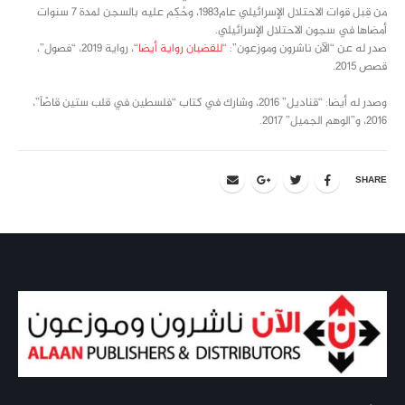
من قِبل قوات الاحتلال الإسرائيلي عام1983، وحُكِم عليه بالسجن لمدة 7 سنوات
أمضاها في سجون الاحتلال الإسرائيلي.
صدر له عن “الآن ناشرون وموزعون”: “
للقضبان رواية أيضا
“، رواية 2019، “فصول”،
قصص 2015.
وصدر له أيضا: “قناديل” 2016، وشارك في كتاب “فلسطين في قلب ستين قاصّاً”،
2016، و”الوهم الجميل” 2017.
SHARE