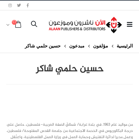
الرئيسية
مؤلفون
مبدعون
حسين حلمي شاكر
حسين حلمي شاكر
class="inline-block portfolio-desc">portfolio
text
من مواليد عام 1963، في بلدة عرابة/ شماليّ الضفة الغربية– فلسطين، حاصل على
درجة البكالوريوس في الخدمة الاجتماعية من جامعة القدس المفتوحة/ فلسطين،
وعمل مديرا لدائرة التفتيش وحماية العمل في وزارة العمل الفلسطينية، واعتُقل