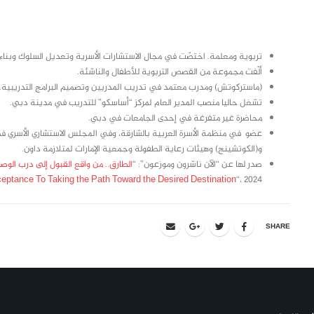
class="inline-block portfolio-desc">portfolio
text
تربوية ومعلمة. اختصّت في مجال الاستشارات الأسرية وتعديل السلوك وبناء
ألّفت مجموعة من القصص التربوية للأطفال والناشئة.
(ماستركوتش) ومدرب معتمد في تدريب المدربين وتصميم البرامج التدريبية.
تشغل حاليا منصب المدير العام لمركز “أساسكو” للتدريب في مدينة دبي.
محاضرة غير متفرغة في إحدى الجامعات في دبي.
عضو في منظمة الأسرة العربية بالشارقة، وفي المجلس الاستشاري الأسري ف
و(الكوتشينج) وهيئات رعاية الطفولة وجمعية الإمارات لمتلازمة داون.
صدر لها عن “الآن ناشرون وموزعون”: “
الطارق.. من واقع القبول إلى درب الوص
ptance To Taking the Path Toward the Desired Destination
“، 2024.
SHARE