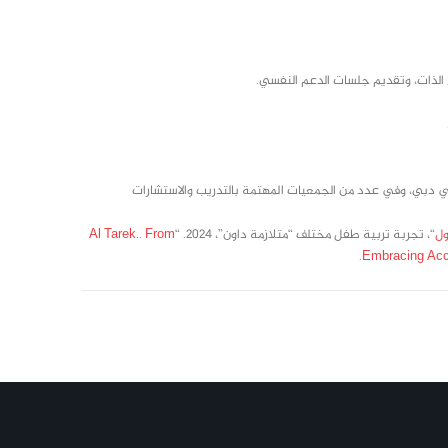
 الذات، وتقديم جلسات الدعم النفسي.
ي دبي، وفي عدد من الجمعيات المهتمة بالتدريب والاستشارات
ول
“، تجربة تربية طفل مختلف “متلازمة داون”، 2024. “
Al Tarek.. From
Embracing Acce