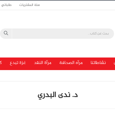
سلة المشتريات
طلباتي
نشاطاتنا
مرآه الصحافة
مرآة النقد
غزة تبدع
ك
د. ندى البدري