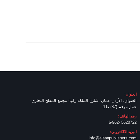
العنوان:
العنوان، الأردن-عمان- شارع الملكة رانيا- مجمع المفلح التجاري-
عمارة رقم (87) ط1
رقم الهاتف:
5620722 -6-962
البريد الالكتروني:
info@alaanpublishers.com