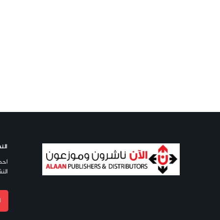
النش
احص
النش