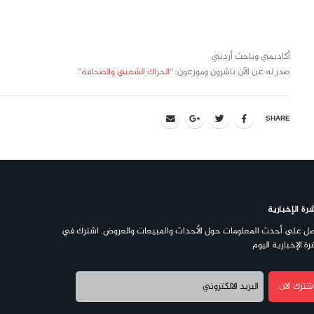
class="inline-block portfolio-desc">portfolio
text
أكاديمي وباحث أردني.
صدر له عن الآن ناشرون وموزعون: “
الحراك الشعبي والصحافة
“.
SHARE
رة الإخبارية
ل على أحدث المعلومات حول الأحداث والمبيعات والعروض. اشترك في
رة الإخبارية اليوم