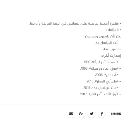
class="inline-block portfolio-desc">portfolio
text
• شاعرة أردنية. حاصلة على ليسانس في اللغة العربية وآدابها.
• المؤلفات:
عن الآن ناشرون وموزعون:
– أنت للبيلسان ند.
– للعزيز نساء.
إصدارت أخرى:
– «نعم أنا آخر امرأة»، 1996.
– «فوق الماء ووحدك»، 1998.
– «ألا تعال»، 2006.
– «فاجأني المطر»، 2013.
– «أنت للبيلسان ند»، 2015.
– «أول الألف.. آخر الياء»، 2017.
SHARE