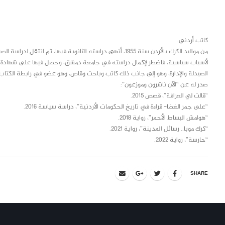
class="inline-block portfolio-desc">portfolio
text
كاتب أردني.
من مواليد الكرك بالأردن سنة 1955، أنهى دراسته الثانوية فيها، ث
الصيدلة والإدارة، وهو إلى جانب ذلك كاتب وباحث وقاص، وهو عضو في رابطة الكتاب ال
صدر له عن “الآن ناشرون وموزعون”:
“قالت لي العرافة”، قصص 2015.
“على جمر الغضا- قراءة في تاريخ الحكومات الأردنية”، دراسة سياسة 2016.
“هوامش البساط الأحمر”، رواية 2018.
“كرك موبا.. رسائل المدينة”، رواية 2021.
“حارسة”، رواية 2022.
SHARE