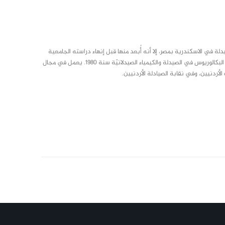
م انتقل لدراسة الصيدلة في الاسكندرية بمصر، إلا أنه أُبعد منها قبل إنهاء دراسته الجامعية
لأسباب سياسية، فاضطر لإكمال دراسته في جامعة دمشق، وحصل فيها على شهادة البكالوريوس في الصيدلة والكيمياء الصيدلانيّة سنة 1980. يعمل في مجال
أردنيين، وفي نقابة الصيادلة الأردنيين.