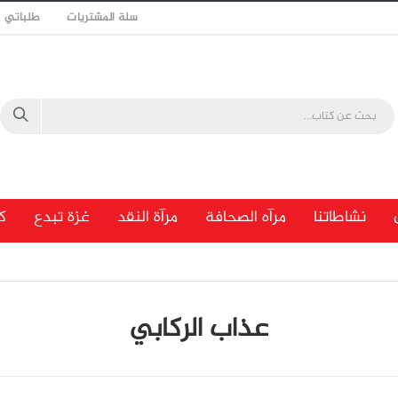
سلة المشتريات
طلباتي
نشاطاتنا
مرآه الصحافة
مرآة النقد
غزة تبدع
ك
عذاب الركابي