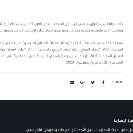
class="inline-block portfolio-desc">portfolio
text
كاتب وشاعر من العراق، ينتمي إلى جيل السبعينات من القرن العشرين، يمتلك نبرة 
وصاحب رؤية فلسفية تأمّلية متمردة، وهو عضو اتحاد كتّاب الإنترنت العرب، وعضو ات
المعاصر)”، الآن ناشرون وموزعون” 2020.
SHARE
رة الإخبارية
ل على أحدث المعلومات حول الأحداث والمبيعات والعروض. اشترك في