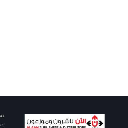
النش
احص