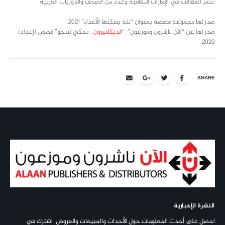
تنشر المقالات في الإمارات الثقافية وعدد من الصحف والدوريات العربية.
صدر لها مجموعة قصصة بعنوان “تلة يسكنها الأعداء” 2021.
صدر لها عن “الآن ناشرون وموزعون”: “ا
لديكاميرون
.. نحكي لننجو” قصص (إعداد)
2020.
SHARE
النشرة الإخبارية
احصل على أحدث المعلومات حول الأحداث والمبيعات والعروض. اشترك في