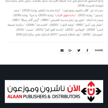
إدارة التدقيق الداخلي في أحد البنوك الأردنية حنى تقاعُده. حصل على جائزة كتارا
للرواية العربية (2018).
صدر له عن “الآن ناشرون وموزعون”: “ليلة واحدة تكفي، رواية (2022)، “جسر
عبدون”، رواية (2021)، “
حانة فوق التراب
” رواية (2020)، و”
ميرا
” رواية (2018)،.
وصدر له كذلك: “ماري روز تعبّر مدينة الشمس” (1985)، “أرض أكثر جمالاً” (1987)،
“عمّان ورد أخير” (1992)، “ورقة التوت” (2000)، “الشندغة” (2006)، “حكاية اسمها
الحب” (2009)، “البوكس” (2012)، “رائحة اللوز المرّ” (2014)، “صخب” (2015)،
“فرودمال” (2016)، “نزف الطائر الصغير” (2017) الحائزة على جائزة كتارا 2018.
SHARE