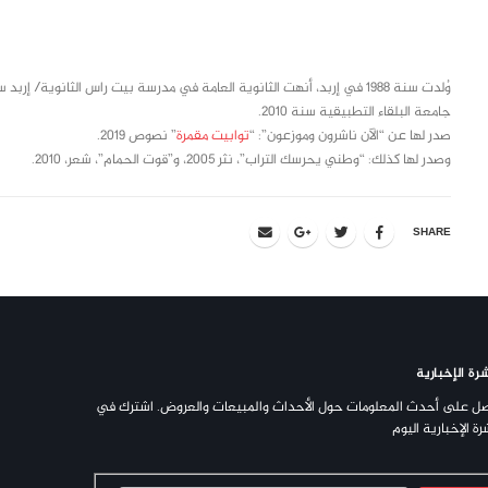
class="inline-block portfolio-desc">portfolio
text
جامعة البلقاء التطبيقية سنة 2010.
صدر لها عن “الآن ناشرون وموزعون”: “
توابيت مقمرة
” نصوص 2019.
وصدر لها كذلك: “وطني يحرسك التراب”، نثر 2005، و”قوت الحمام”، شعر، 2010.
SHARE
رة الإخبارية
ل على أحدث المعلومات حول الأحداث والمبيعات والعروض. اشترك في
رة الإخبارية اليوم