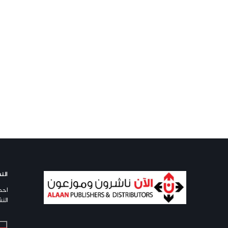
النش
احص
النش