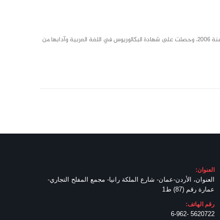
وُلدت سنة 1988 في إربد، أنهت الثانوية العامة في مدرسة بيت راس الثانوية/ إربد سنة 2006، وحصلت على شهادة البكالوريوس في اللغة العربية وآدابها من
العنوان:
العنوان، الأردن-عمان- شارع الملكة رانيا- مجمع المفلح التجاري-
عمارة رقم (87) ط1
رقم الهاتف:
5620722 -6-962