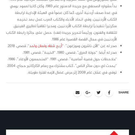
بدأ مشواره الصحفي مع جريدة الدستور عام 1983، وكان كاتبا لعمود يومي
في عدة صحف أردنية أخرى، كما كان عضواً في الهيئة الإدارية لرابطة
الكتاب الأردنيين، وفي اتحاد الأدباء والكتاب العرب.عمل بعد تخرجه
سكرتيراً تنفيذياً لرابطة الكتاب الأردنيين، ومديرا ثقافياً لغاليري الفينيق
للثقافة والفنون، ورئيساً لتحرير جريدة (قف). حصل على جائزة رابطة الكتاب
الأردنيين في مجال القصة القصيرة عام 1986.
صدر له عن “الآن ناشرون وموزعون”: “
أربع شفاه ولسان واحد
“، قصص، 2018.
صدر له أيضا: “جولة العرق”، قصص، 1980، “الخيبة”، قصص، 1981،
“ملاحظات حول قضية أساسية”، قصص، 1981، “المتحمسون الأوغاد”، 1986،
“يحدث لي دون سائر الناس”، كتاب مشترك مع رسام الكاركاتير حجاج، 2004.
توفي في عمّان عام 2008 إثر مرض عضال لازمه لفترة طويلة.
SHARE