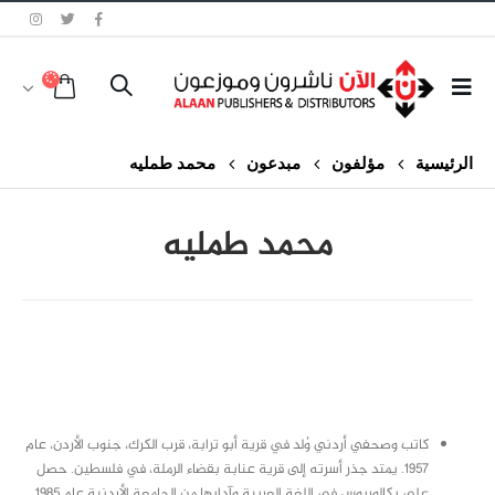
الرئيسية
مؤلفون
مبدعون
محمد طمليه
محمد طمليه
class="inline-block portfolio-desc">portfolio
text
كاتب وصحفي أردني وُلد في قرية أبو ترابة، قرب الكرك، جنوب الأردن، عام
1957. يمتد جذر أسرته إلى قرية عنابة بقضاء الرملة، في فلسطين. حصل
على بكالوريوس في اللغة العربية وآدابها من الجامعة الأردنية عام 1985.