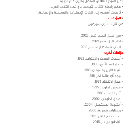
مدير المركز الثقافي الملكي وأمين عام الوزارة.
• عضو رابطة الكتّاب الأردنيين، واتحاد الكتاب العرب.
• تُرجمت أشعاره إلى اللغات الإنجليزية والفرنسية والإيطالية.
•
المؤلفات:
عن الآن ناشرون وموزعون:
– في ظلال الحلم، شعر، 2023.
– لقاء الليل، شعر 2021.
– للحب سماء عالية، شعر 2018.
مؤلفات أخرى:
– أغنيات الصمت والاغتراب، 1982.
– نداء الغد الآتي، 1985.
– شراع الليل والطوفان، 1988.
– وجدتُكِ عالماً آخر، 1988.
– جدار الانتظار، 1993.
– هامش الطريق، 1995.
– آخر الكلمات 1988.
– صحو الطوفان، 2002.
– أنشودة المستحيل، 2004.
– مختارات شعرية، 2006.
– تحت جنح الليل، 2011.
– شاطئ من نار، 2015.