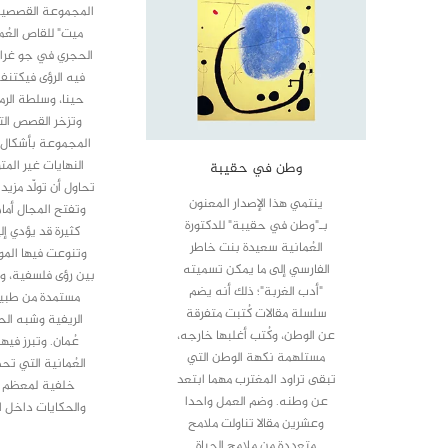
المجموعة القصصية
ميت" للقاص العُ
الحجري في جو غرا
فيه الرؤى فيكتن
حينا، وسلطة الرمز
وتزخر القصص ال
المجموعة بأشكال 
النهايات غير المت
وطن في حقيبة
تحاول أن تولّد مزيدا
ينتمي هذا الإصدار المعنون
وتفتح المجال أما
بـ"وطن في حقيبة" للدكتورة
كثيرة قد يؤدي إلي
العُمانية سعيدة بنت خاطر
وتنوعت فيها المو
الفارسي إلى ما يمكن تسميته
بين رؤى فلسفية، و
"أدب الغربة"؛ ذلك أنه يضم
مستمدة من طبيع
سلسلة مقالات كُتبت متفرقة
الريفية وشبه ال
عن الوطن، وكُتب أغلبها خارجه،
عُمان. وتبرز فيه
مستلهمة نكهة الوطن التي
العُمانية التي ت
تبقى تراود المغترب مهما ابتعد
خلفية لمعظم ا
عن وطنه. وضم العمل واحدا
والحكايات داخل 
وعشرين مقالا تناولت ملامح
متعددة من ملامح الحياة