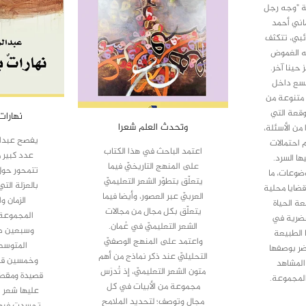
 "وجه رجل
ماني أحمد
ئبي، تتكثف
فه الغموض
 حينا آخر.
تسع داخل
متنوعة من
وقعة التي
نهارات
وتحدث العلم شعرا
 من الأسئلة،
يفصح عبدال
م احتمالات
اعتمد الباحث في هذا الكتاب
عدد كبير م
ها السرد.
على المنهج التاريخيّ فيما
تتمحور حول
ضوعات، ما
يتعلّق بتطوّر الشعر التعليميّ
بالعزلة الت
قضايا محلية
العربيّ عبر العصور، وأيضا فيما
الزمان و
ة الحياة
يتعلّق بكل مجال من مجالات
المجموعة
حضرية في
الشعر التعليميّ في عُمان.
وسبعين ص
ا الطبيعة
واعتمد على المنهج الوصفيّ
المتوسط
حضر بوصفها
التحليليّ عند ذكر نماذج من أهم
وخمسين قط
لمشاهد
متون الشعر التعليميّ، إذ تُدرَس
قصيدة ومقط
المجموعة.
مجموعة من الأبيات في كل
عليها شعر ا
مجال وتوصف؛ لتحديد الملامح
تجسدت فيها