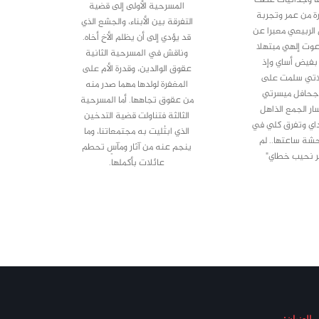
المسرحية الأولى إلى قضية
ة من عمر وتجربة
التفرقة بين الأبناء، والجشع الذي
 الربيعي معبرا عن
قد يؤدي إلى أن يظلم الأخ أخاه.
وت إلهي مبتهلا
وناقش في المسرحية الثانية
فيض أساي وإذ
عقوق الوالدين، وقدرة الأم على
اتي سلمت على
المغفرة لولدها مهما صدر منه
جحافل ميسرتي
من عقوق تجاهها. أما المسرحية
ر الجمع الذاهل
الثالثة فتناولت قضية التدخين
اي وتفرق كلي في
الذي ابتُليت به مجتمعاتنا، وما
شة ساعتها.. لم
ينجم عنه من آثار ومآسٍ تحطم
ر نحيب خطاي"
عائلات بأكملها.
العنوان: