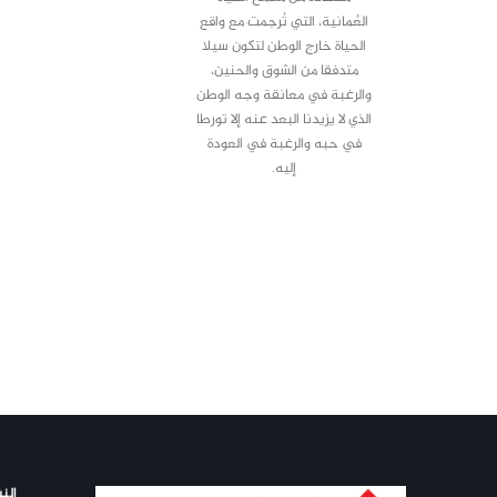
العُمانية، التي تُرجمت مع واقع
الحياة خارج الوطن لتكون سيلا
متدفقا من الشوق والحنين،
والرغبة في معانقة وجه الوطن
الذي لا يزيدنا البعد عنه إلا تورطا
في حبه والرغبة في العودة
إليه.
النش