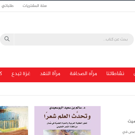
سلة المشتريات
طلباتي
نشاطاتنا
مرآه الصحافة
مرآة النقد
غزة تبدع
ك
ميت
قصص في