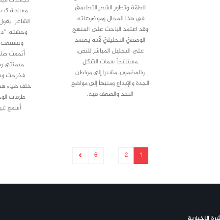
العامّة وتطور الشعر التعليميّ
مساحة كبير
في هذا المجال وموضوعاته.
الشاعر. يقول
وقد اعتمد الباحث على المنهج
وحشته: "دع
الوصفيّ التحليليّ لأنه يعتمد
وتشفعت ب
على التحليل المباشر للنص،
أتممت صل
مستنتجاً سمات الشكل
ميمنتي و
والمضمون، مشيرا إلى مواطن
فخرجت وسا
الجدة والإبداع ومنبهاً إلى مواضع
خلف ضياء هد
النقد والضعف فيه.
طرقات الوح
أسمع غي
…
6
2
1
رة الإخبارية