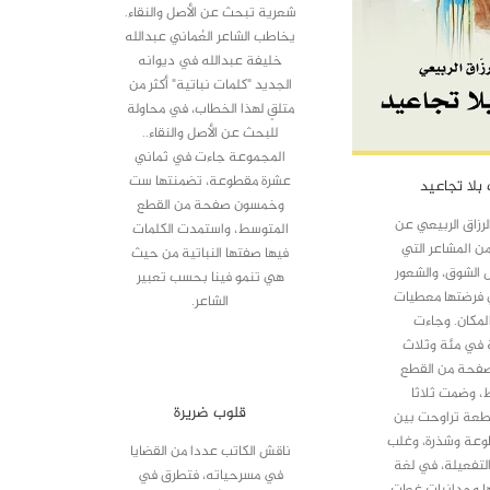
شعرية تبحث عن الأصل والنقاء.
يخاطب الشاعر العُماني عبدالله
خليفة عبدالله في ديوانه
الجديد "كلمات نباتية" أكثر من
متلقٍ لهذا الخطاب، في محاولة
للبحث عن الأصل والنقاء..
المجموعة جاءت في ثماني
عشرة مقطوعة، تضمنتها ست
 بلا تجاعيد
وخمسون صفحة من القطع
رزاق الربيعي عن
المتوسط، واستمدت الكلمات
ن المشاعر التي
فيها صفتها النباتية من حيث
 الشوق، والشعور
هي تنمو فينا بحسب تعبير
ي فرضتها معطيات
الشاعر.
المكان. وجاءت
 في مئة وثلاث
فحة من القطع
، وضمت ثلاثا
قلوب ضريرة
عة تراوحت بين
وعة وشذرة، وغلب
ناقش الكاتب عددا من القضايا
لتفعيلة، في لغة
في مسرحياته، فتطرق في
 وجدانيات غطت