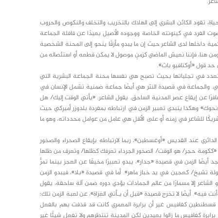
اعر.
اة، تقود الكائن البشري إلى الهلاك بالتخريب والتخلف والنكوص والحروب
 الفرد في كينونته الخاصة ووجوده الأصيل بعيدًا عن قافلة الجماعة
كمية داخلها لدى الشاعر حيث إن ما يبدو مأزقًا ينحو إلى المحنة الشخصية
 ومن هنا، فإننا نعيش الماضي كزمنٍ موصول لا يمكن قطعه أو استئصاله من
ى حد قول «أوكتافيو باث».
 تتعدد في تجلياتها بحيث تصبح هي نفسها محنة الجماعة البشرية التي
ناهي. والجماعة في قصيدة النثر هي أيضًا جماعة ضمنية تشمل الإنسان في
 المثال في قصيدة «يأتيك الوقت» ص 10 يبدو تعبيرًا سافرًا عن إيقاع عصر المدنية الساحق. يقول الشاعر: «يأتي الوقت إليك/ هل
حوك» وهكذا يتبدي تعبير الزمن في ارتباطه بمفردة بلدوزر أميركي حيث
 شريكًا للشاعر في زمنه أو على الأقل هي عامل من عوامل محدداته، وهو ما
الدائري عند القديس «أوغسطين»، ربما لارتباطه بإيقاع الصحراء والصخور
: «ككومة حجر/ هو الوقت/ الصخور الجرداء تعرفك كظلها/ وتعرف من ظلها
أيضًا الزمن في قصيدة «جدار»، يبدو تعبيرًا مخيفًا عن العجز بينما تمرُّ
 طفولة تشيخ/ كعجين في يد خباز ماهر». أما في قصيدة «بلا»، فيبدو الزمن
دو الشاعر إلا مسمارًا من عالم الجمادات يؤدي دوره ضمن آلة ساحقة، يقول
 فيه». أيضًا لا تخرج قصيدة «قبل أن يـأتي الغزاة»، عن لعبة الزمن تلك؛
اني قسطنطين كفافيس غير أن برابرة المعمري كانت قد قذفت بهم بالفعل
ابرة كفافيس ما زالوا بعيدين لكن المدينة تنتظرهم ولا تفعل شيئًا غير