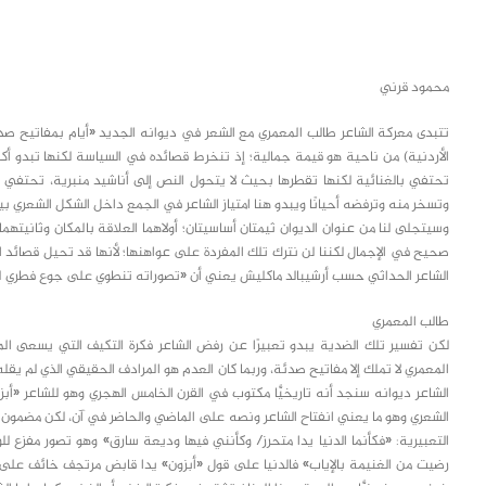
class="inline-block portfolio-desc">portfolio
text
محمود قرني
تتبدى معركة الشاعر طالب المعمري مع الشعر في ديوانه الجديد «أيام بمفاتيح صدئة»
الأردنية) من ناحية هو قيمة جمالية؛ إذ تنخرط قصائده في السياسة لكنها تبدو أكب
تحتفي بالغنائية لكنها تقطرها بحيث لا يتحول النص إلى أناشيد منبرية، تحتفي 
وتسخر منه وترفضه أحيانًا ويبدو هنا امتياز الشاعر في الجمع داخل الشكل الشعري بين
وسيتجلى لنا من عنوان الديوان ثيمتان أساسيتان؛ أولاهما العلاقة بالمكان وثانيته
صحيح في الإجمال لكننا لن نترك تلك المفردة على عواهنها؛ لأنها قد تحيل قصائد
الشاعر الحداثي حسب أرشيبالد ماكليش يعني أن «تصوراته تنطوي على جوع فطري لما
طالب المعمري
لكن تفسير تلك الضدية يبدو تعبيرًا عن رفض الشاعر فكرة التكيف التي يسعى الم
المعمري لا تملك إلا مفاتيح صدئة، وربما كان العدم هو المرادف الحقيقي الذي لم يقله ا
الشاعر ديوانه سنجد أنه تاريخيًّا مكتوب في القرن الخامس الهجري وهو للشاعر «أبزون
الشعري وهو ما يعني انفتاح الشاعر ونصه على الماضي والحاضر في آن، لكن مضمون ال
التعبيرية: «فكأنما الدنيا يدا متحرز/ وكأنني فيها وديعة سارق» وهو تصور مفزع ل
رضيت من الغنيمة بالإياب» فالدنيا على قول «أبزون» يدا قابض مرتجف خائف على 