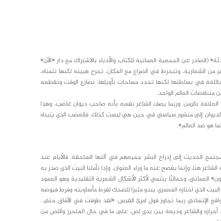
 (الصادر عن الجمعية العمانية للكتاب والأدباء بالاشتراك مع دار «الآن»
ر من الشعارية، وتنخرط في الصراع مع المكان، تجرح هيبته لكنها تتمناه،
باللغة في بساطتها لكنها تحدد مساحات تأويلها، تصارع الوقت وتقطعه
 متناقضات العالم الواحد.
ما العلاقة بالزمن. وربما يصف الشاعر نفسه بأنه صاحب ديوان غاضب، وهذا
 الديوان إلى منشور سياسي في حين هي ليست كذلك. فالغضب الذي يتبناه
 هو ضد العالم».
جتمع الحديث إلى إدراج البشر جميعهم في آلتها الساحقة. فالأيام عند
لشاعر هنا، وإنما يفصح عنه ما وراء العنوان. وإذا تأملنا البيت الذي صدر به
» العماني، وجماليًّا ينتمي لأكثر الأشكال الشعرية التقليدية وهو العمود
بيت الذي اختاره المعمري يبدو مثيرًا للضحك لفرط مأساويته وفرط فيوضه
لواقع الإنساني ربما تجاوز قول امرئ القيس: «لقد طوفت في الآفاق حتى..
أحرازه والشاعر وديعة بين يدي لص، على ما في حال المتحرز واللص من