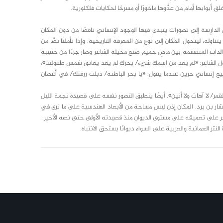
ق أبوابها أمام من عدُّوها ماخورًا أو مسرحًا لحكايات فلكلورية.
 الدارِسة إلى تصورات يتبدى فيها الوجود الإنساني ناقصًا من دون المكان
له، ليتحول المكان إلى نوع من المعرفة التاريخية. وإذا تأملنا نصًّا من
لذات المنقسمة بين ماضٍ حميم صنع مخيلة الشاعر وصار جزءًا من حقيبة
يقول الشاعر: «لم يعد من اسمك شيء/ بحرك لم يعد يعانق شمس طفولتنا»،
جيع إنساني حزين عندما يقول: «يا بحر الباطنة/ ذبلت زرقتك/ في أغصان
ر/ لا آهات ولا أنين». أيضًا ينطبق التصور نفسه على قصيدة نجمة الليل
بشار بن برد. المكان إذن ليس مساحة من الأبعاد الهندسية على ما نرى في
اعر على تعميقه على مستوى الديوان منذ قصيدته الأولى حتى نصه الأخير.
ثر العمانية والعربية على السواء ديوانًا يستحق الانتباه.