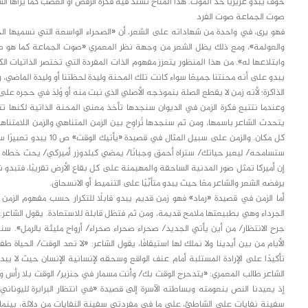
خوف يبدو غريزيًّا حد الموت. هذا المناخ تشتد فيه فكرة الرفض أو الغضب كما يراها الش
صوت الجماعة صوت الفرد
فهو يرى، في واحدة من شهاداته على الشعر، أن «الصحراء الواسعة التي نسميها الحي
والعولمة»، ومع ذلك يظل الشعر من وجهة نظر المعمري «صوت الجماعة كما هو صوت
وابتلاعها له». من هذا المنظور يتعزز مفهوم الذات المفردة التي تختصر الذاتيات ال
يبدو على أنه محنتنا جميعًا سواء كانت تلك المحنة وليدة لحظتنا أو وليدة الماضي،
الذاكرة؛ لأنه زمن لا يقطع الصلة بنموذجه الأصلي الذي نبت منه أو وُلِدَ في حجره عل
وعندما نتتبع فكرة الزمن في الديوان سنجدها تأخذ معنى المحنة الذاتية لكنها
يتحدث الشاعر باسمها، ومن ثم سنجدها تُراوِح بين الزمن المتناهي والزمن اللامت
كل مكان. والزمن على سبيل
ستسامحه/ ليعبر حياتك/ ستراه أحمق وجبانًا/ يمضي كبلدوزر أميركي/ يحث خطاه ن
إن أميركا تمثل صور المدنية الساحقة والمهيمنة على كل بقاع الأرض تقريبًا، فتبدو
يرفضه الشعر والشاعر معًا حيث يبدو متأبِّيًا على التنميط أو الانسحاق.
أما الزمن في قصيدة «رماد» فهو زمن قديم يبدو قابلًا للتكرار حسب مفهوم الزمن 
الجرداء وهي بطبيعتها ملامح قديمة، ومن ثم فتظل قابلة للاستعادة. يقول الشاعر
جرح الانتظار/ من أين يأتي الجديد/ صحراء صحراء صحراء/ أرواح مليئة بالرمل». سنجد 
الأيام من بين أيدينا ولا نملك لها استيقافًا، يقول الشاعر: «لا تعد الوقت/ الحياة
تأكيدًا على الإرادة المستلبة أمام عنف الواقع وسحقه لإنسانية الإنسان حيث لا يب
الشاعر طالب المعمري: «يتدحرج الوقت بك/ وأنت مسمار في جنزير/ الوقت بلا رأس وأنت
إذ يعيدنا النص بنعومته وبساطته الآسرة إلى قصيدة «في انتظار البرابرة لليون
سفينة نفايات على الشاطئ، على ما في مفردتي سفينة النفايات من دلالة، بينما بر