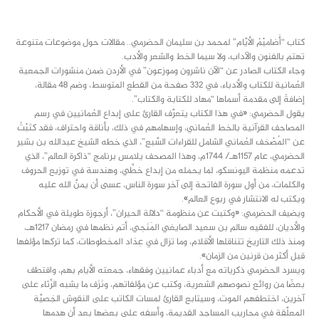
class="inline-block portfolio-desc">portfolio
text
كتاب “أَضاميْمُ الأيَّام” لمحمد بن سليمان الحضرمي.. مقالات حول موضوعات متنوعة
تهتم بالفنون والآداب، ولا سيما الخط والشعر والأدب.
وجاء الكتاب الصادر عن “الآن ناشرون وموزعون” في الأردن ضمن منشورات الجمعية
العُمانية للكتاب والأدباء، في 332 صفحة من القطع المتوسط، وضم 48 مقالة،
إضافةً إلى مقدمة أسماها “مهاد للكتابة والكتاب”.
يقول الحضرمي: «في هذا الكتاب يتعرَّف القارئ على إبداع العُمانيين في رسم
المصاحف القرآنية بالخط العُماني، وإسهامهم في ذلك، بأناقة واحتراف، فقد كتَبْتُ
عن “المُصْحَف العُماني الشامل للقراءات السَّبع”، الذي خطه الشيخ عبدالله بن بشير
الحضرمي، عام 1157هـ/ 1744م، وهذا المصحف يلامس برنامج “ذاكرة العالم”، الذي
تدعمه منظمة اليونسكو، لما يحمله من إبداع خطِّي، وهندسة في توزيع الحروف
والكلمات، من أول سورة الفاتحة إلى آخر سورة الناس، عسى أن يمنَّ الله عليه
ويكتب له الانتشار في ربوع العالم».
ويضيف الحضرمي: «وكتبت عن منظومة “دلالة الحيران”، أرجوزة طويلة في الأحكام
والأديان، للفقيه سالم بن سعيد الصايغي المَنَحِي، أتم نظمها في رمضان 1217هـ،
ومنذ ذلك التاريخ تتناقلها الأقلام، وما تزال في عِدَاد المخطوطات، كما تركها مؤلفها
قبل أكثر من قرنين من الزمان».
ويسرد الحضرمي ذكرياته مع أدباء عمانيين وفقهاء، جمعته الأيام بهم، واقتطف
بعضًا من روائع نصوصهم الشعرية، وكتب عن مؤلفاتهم، ونَزَف ما يشبه الرِّثاء على
آخرين، اختطفهم الموت، وسيتابع القارئ لمسات الكاتب على النقوش الجَصيَّة
المعلَّقة في محاريب المساجد القديمة، وأسفه على بعضها بعد أن هدمها