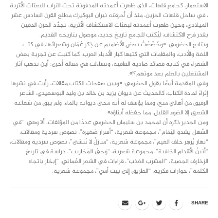
الاستعمار، كجامع قلهات، الذي ظهرت أعمدته المدفونة تحت التراب للبعثات الأثرية
، في ساحل قلهات الحزين، منذ أن أحرقته نيران البوكيرك مطلع القرن السادس عشر
الميلادي، وحين ظهرت أعمدته لبعثات الاستكشاف الأثرية، تجدَّد الحزن الدفين
بقدر فرح الاكتشاف، ليُكتب للجامع تاريخ جديد، موصول بتاريخه القديم.
ويتابع الحضرمي: «وخَصَّصْتُ بعض الأضاميم عن ذِكر عُمَان وشعرائها، في كتب
اللغة والأدب، والمقامات التي كتبها كبار الأدباء العرب، كما كتبت عن تجربة بعض
الشعراء في كتابة قصائد ضادية القافية، وتساءلت في مقالة أخرى: أين تذهب آثار
المشتغلين بالعلم بعد موتهم؟!».
وفي المقدمة أيضًا يقول الحضرمي: «وبين صفحات الكتاب مقالات، رأيت في نشرها
إثراءً لمادة الكتاب، كالحديث عن ديوان يزيد بن خالد بن وليد البوسعيدي، الشاعر
الرقيق من أهالي منح، ومما يؤسف له أنه مَحَى ديوانه بالماء، ولم يبق من شعاعه
الشعري إلا الضوء القليل، مما حفظه أبناؤه».
ومن الجدير ذكره أن لمحمد بن سليمان الحضرمي عددًا من المؤلفات، ألا وهي: “في
السَّهل يشدو اليَمَام”، مجموعة شعرية، “أسرار صَغيرة”، نصوص سردية ومقالات،
“نهار يُزهِر خلفَ الغيم”، مجموعة شعرية، “منازلُ لا تُنسَى”، نصوص سردية ومقالات،
“أنينُ الأقدام الحَافية”، مجموعة شعرية، “وَحيُ المَحَاريب”، دراسة في تاريخ
الزخارف الجصية، “المَشرَب العَذب”، قراءات في الشعر العُماني، “إبحَار باتجاه
الكلمَة”، حوارات فكرية، “الطريق إلى بيت أمي”، مجموعة شعرية.
SHARE