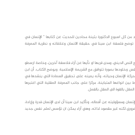
 من كل اسبوع الدكتورة بثينة محادين للحديث عن كتابها ” الإنسان في
توضح فلسفة ابن سينا في حقيقة الانسان وعلاقاته و نظرية المعرفة
 مع النص الديني، ومدى قربها او نأيها عن آراء فلاسفة آخرين، وخاصة ارسطو
نفس وخلودها بصورة تتوافق مع الشريعة الإسلامية. ويوضح الكتاب، أن ابن
 حركة الإنسان وحياته، وأنه يعينه على تحقيق السعادة التي ينشدها في
ط بين انواعها المتباينة، مركزا على جانب المعرفة العقلية التي اعتبرها
 العقل بالقوة الى العقل بالفعل.
سان ومسؤوليته عن أفعاله، وتأكيد ابن سينا أن لدى الإنسان قدرة وإرادة،
ر ضروري لكنه غير مقصود لذاته، وهي آراء يمكن ان تؤسس لعلم نفس جديد