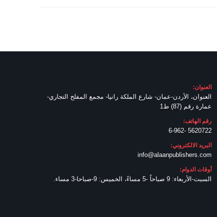
العنوان:
العنوان، الأردن-عمان- شارع الملكة رانيا- مجمع المفلح التجاري-
عمارة رقم (87) ط1
رقم الهاتف:
5620722 -6-962
البريد الالكتروني:
info@alaanpublishers.com
أوقات الدوام:
السبت-الأربعاء: 9 صباحاً -5 مساءً، الخميس: 9-صباحا-3 مساء.