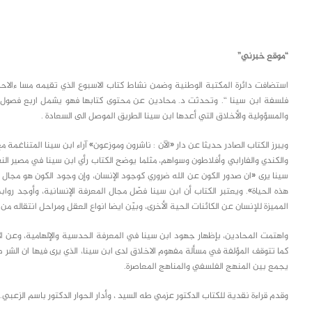
class="inline-block portfolio-desc">portfolio
text
“موقع خبرني”
استضافت دائرة المكتبة الوطنية وضمن نشاط كتاب الاسبوع الذي تقيمه مسا ءالاحد
فلسفة ابن سينا “. وتحدثت د. محادين عن محتوى كتابها فهو يشمل اربع فصول 
والمسؤولية والأخلاق التي أعدها ابن سينا الطريق الموصل الى السعادة .
ويبرز الكتاب الصادر حديثا عن دار «الآن : ناشرون وموزعون» آراء ابن سينا المتناغمة
والكندي والفارابي وأفلاطون وسواهم، مثلما يوضح الكتاب رأي ابن سينا في مصير ال
سينا يرى «ان صدور الكون عن الله ضروري كوجود الإنسان، وإن وجود الكون هو مجال
هذه الحياة». ويعتبر الكتاب أن ابن سينا فصّل مجال المعرفة الإنسانية، وأوجد رواب
المميزة للإنسان عن الكائنات الحية الأخرى، وبيّن ايضا انواع العقل ومراحل انتقاله من
واهتمت المحادين، بإظهار جهود ابن سينا في المعرفة الحدسية والإلهامية، وعن الإن
كما تتوقف المؤلفة في مسألة مفهوم الاخلاق لدى ابن سينا، الذي يرى فيها ان الش
يجمع بين المنهج الفلسفي والمناهج المعاصرة.
وقدم قراءة نقدية للكتاب الدكتور عزمي طه السيد ، وأدار الحوار الدكتور باسم الزعبي.