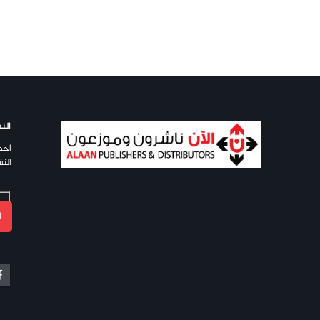
النش
احص
النش