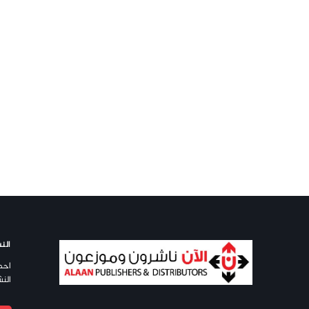
النش
احص
النش