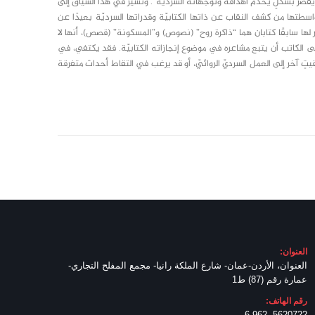
و يقصر بشكلٍ يخدم أهدافه وتوجهاته السرديّة”. وتشير في هذا السياق إلى
بواسطتها من كشف النقاب عن ذاتها الكتابيّة وقدراتها السرديّة بعيدًا عن
 لها سابقًا كتابان هما “ذاكرة روح” (نصوص) و”المسكونة” (قصص)، أنها لا
لى الكاتب أن يتبع مشاعره في موضوع إنجازاته الكتابيّة. فقد يكتفي، في
ٍ آخر إلى العمل السرديّ الروائيّ، أو قد يرغب في التقاط أحداث متفرقة
العنوان:
العنوان، الأردن-عمان- شارع الملكة رانيا- مجمع المفلح التجاري-
عمارة رقم (87) ط1
رقم الهاتف:
5620722 -6-962