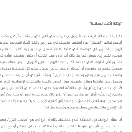
class="inline-block portfolio-desc">portfolio
text
“وكالة الأنباء العمانية”
تقول الكاتبة اللبنانية براءة الأيوبي إن الرواية هي الفن الذي جعلها تعبّر عن مكنون
أتاحت لذاتها “التبختُر” بين أروقتها. وتضيف في حوار مع وكالة الأنباء العمانية بمناس
الرواية والدخول إلى عوالمها التي عشقَتها قارئةً قبل أن تعبر إليها كاتبةً. وتت
شوقي الكبير إلى خوض غمارها. ذلك أنه من واجب الكاتب أن يتقن صنعته، شأنه في ذلك 
به”. وبشأن الظروف التي دفعتها لكتابة هذه الرواية، تقول الأيوبي: “ليس هناك ظرو
سمعتُ عنهم من مقربين أو أصدقاء أو حتى عابري سبيل. جذور كل شخصية ممتدة لتصل ا
والمتقلبة بين فرح وقلق وخوف وحب وحنين”. وتؤكد الأيوبي أن روايتها تتداخل فيه
وتحمل بين طيّاتها رسائل واضحة حول الحرب والحب والعلاقات الإنسانية التي شوّهته
الأسلوب السردي الروائي وأسلوب القصّة القصيرة. ففي القصة، “على الكاتب أن يبني 
بالقارئ إلى ضفّة الأمان سريعًا، من دون أن يؤثر ذلك على جودة النص أو يقلّل من أهم
سيتمحور حوله النص القصصيّ، بالإضافة إلى كفاية الإيجاز، بحيث ينتج عوالمه المختلفة
لذّة الإشباع والاكتفاء في مساحةٍ زمنيّةٍ ونَصيّةٍ ضئيلة”.
أما بشأن الرواية، فإن المسألة تبدو مختلفة، ذلك أن الروائي هو “صاحب القرار”، 
حدث”. وتتابع الأيوبي بقولها: “القدرات السرديّة للكاتب تتجلّى بشكل أوضح لدى