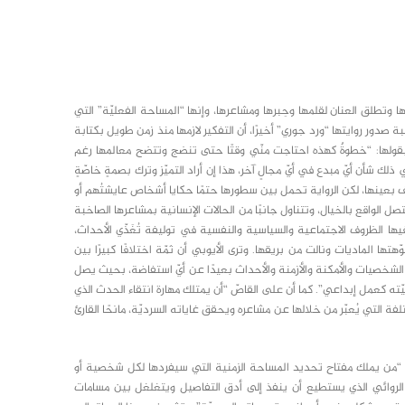
ها وتطلق العنان لقلمها وحِبرها ومشاعرها، وإنها “المساحة الفعليّة” التي
بة صدور روايتها “ورد جوري” أخيرًا، أن التفكير لازمها منذ زمن طويل بكتابة
ابع بقولها: “خطوةٌ كهذه احتاجت منّي وقتًا حتى تنضج وتتضح معالمها رغم
شأن أيّ مبدع في أيّ مجالٍ آخر، هذا إن أراد التميّز وترك بصمةٍ خاصّةٍ
ف بعينها، لكن الرواية تحمل بين سطورها حتمًا حكايا أشخاص عايشتُهم أو
لواقع بالخيال، وتتناول جانبًا من الحالات الإنسانية بمشاعرها الصاخبة
ا الظروف الاجتماعية والسياسية والنفسية في توليفة تُغَذّي الأحداث،
ا الماديات ونالت من بريقها. وترى الأيوبي أن ثمّة اختلافًا كبيرًا بين
الشخصيات والأمكنة والأزمنة والأحداث بعيدًا عن أيّ استفاضة، بحيث يصل
يّته كعمل إبداعي”. كما أن على القاصّ “أن يمتلك مهارة انتقاء الحدث الذي
 التي يُعبّر من خلالها عن مشاعره ويحقق غاياته السرديّة، مانحًا القارئ
وهو “من يملك مفتاح تحديد المساحة الزمنية التي سيفردها لكل شخصية أو
 الروائي الذي يستطيع أن ينفذ إلى أدق التفاصيل ويتغلغل بين مسامات