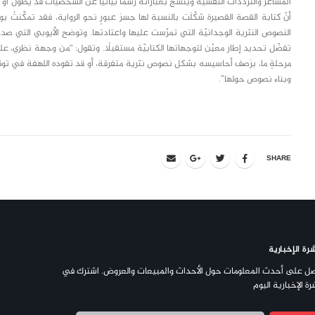
المشاعر والتردّدات النفسيّة وينسج بعباراته رسمًا بيانيًّا عن الشخصيات قد يطول أ
أنّ كتابة القصة القصيرة شكّلَت بالنسبة لها جسرَ عبورٍ نحو الرواية، فقد تمكَّنتُ 
النصوص النثرية الوجدانيّة التي تمرّست عليها واعتادتها. وتوضح الأيوبي التي صدر
تفضّل تحديد إطار معيّن لتوجهاتها الكتابيّة مستقبلًا. وتقول: “من وجهة نظري، ع
مرحلةٍ ما، برَصف أحاسيسه بشكل نصوص نثرية متفرقة، أو قد تقوده اللهفة في توقيت
وبناء نصوص حولها”.
SHARE
رة الإخبارية
ل على أحدث المعلومات حول الأحداث والمبيعات والعروض. اشترك في
رة الإخبارية اليوم