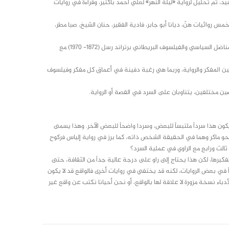
، ثم تحليل لرواية «ليلة النهر» لعلي أحمد باكثير، وقراءة في روايات
س روائيات هنّ، ديانا أبو جابر، فادية الفقير، حنان الشيخ، صبا مطر،
يختتم الناقد غسان كتابه بملحق يبين فيه العلاقة الحميمة التي جمعت المفكر والمناضل السياسي والفيلسوف البريطاني برتراند رسل (1872- 1970) مع
ن المفكر والرواية، وربما هي رغبة دفينة في أعماق كل مفكر وفيلسوف
صين مختلفين، يتناوبان على السرد في القصة أو الرواية.
ون هذا سرداً ملتبساً للبعض، وسردا واضحاً للبعض الآخر. وهذا يسمى
 نحو ماكر وهما في الحقيقة الشخص ذاته، كما برز في رواية إلياس فركوح
لث ورابع مع الراوي في عملية السرد؟
يرها، لكن هذا يحتاج إلى راو على درجة عالية جداً من الثقافة، حتى
داً في بعض الروايات، لكنه قد يختفي في روايات أخرى فالواقع قد لا يكون
أدباء نسخة مزورة لا علاقة لها بالواقع، أو نحن أحيانا نكتب عن واقع غير