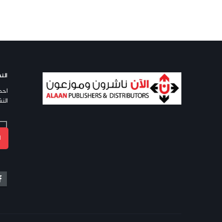
النش
احص
النش