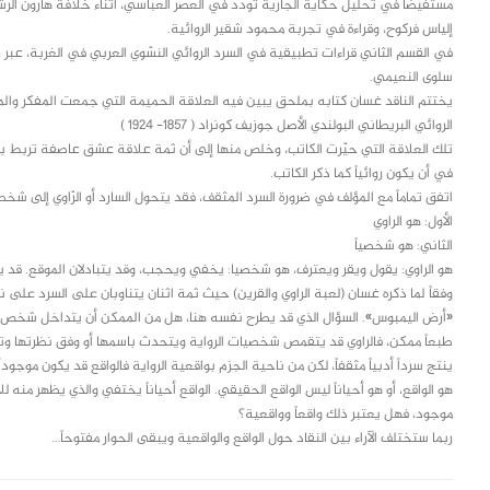
مستفيضاً في تحليل حكاية الجارية تودّد في العصر العباسي، أثناء خلافة هارون الرشيد
إلياس فركوح، وقراءة في تجربة محمود شقير الروائية.
في القسم الثاني قراءات تطبيقية في السرد الروائي النسّوي العربي في الغربة، عبر خم
سلوى النعيمي.
الروائي البريطاني البولندي الأصل جوزيف كونراد ( 1857- 1924 )
تلك العلاقة التي حيّرت الكاتب، وخلص منها إلى أن ثمة علاقة عشق عاصفة تربط بي
في أن يكون روائياً كما ذكر الكاتب.
اتفق تماماً مع المؤلف في ضرورة السرد المثقف، فقد يتحول السارد أو الرّاوي إلى شخ
الأول: هو الراوي
الثاني: هو شخصياً
هو الراوي: يقول ويقر ويعترف، هو شخصيا: يخفي ويحجب، وقد يتبادلان الموقع. قد يك
وفقاً لما ذكره غسان (لعبة الراوي والقرين) حيث ثمة اثنان يتناوبان على السرد على
«أرض اليمبوس». السؤال الذي قد يطرح نفسه هنا، هل من الممكن أن يتداخل شخص ثا
طبعاً ممكن، فالراوي قد يتقمص شخصيات الرواية ويتحدث باسمها أو وفق نظرتها وتفك
ينتج سرداً أدبياً مثقفاً، لكن من ناحية الجزم بواقعية الرواية فالواقع قد يكون موجو
هو الواقع، أو هو أحياناً ليس الواقع الحقيقي. الواقع أحياناً يختفي والذي يظهر منه لل
موجود، فهل يعتبر ذلك واقعاً وواقعية؟
ربما ستختلف الآراء بين النقاد حول الواقع والواقعية ويبقى الحوار مفتوحاً…