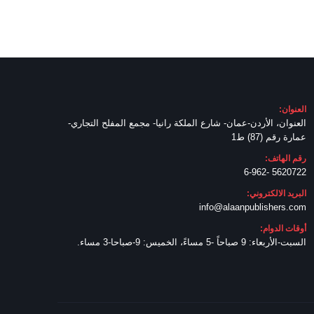
العنوان:
العنوان، الأردن-عمان- شارع الملكة رانيا- مجمع المفلح التجاري-
عمارة رقم (87) ط1
رقم الهاتف:
5620722 -6-962
البريد الالكتروني:
info@alaanpublishers.com
أوقات الدوام:
السبت-الأربعاء: 9 صباحاً -5 مساءً، الخميس: 9-صباحا-3 مساء.