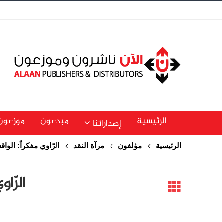
الرئيسية
مبدعون
موزعون
إصداراتنا
الرئيسية
مؤلفون
مرآة النقد
الرّاوي مفكراً: الو
الرّا