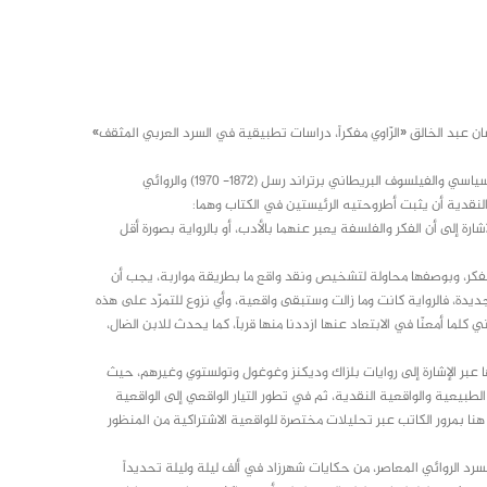
دني غسان عبد الخالق «الرّاوي مفكراً، دراسات تطبيقية في السرد العربي المثقف»
في الكتاب خمس مقاربات نقدية تطبيقية مستفيضة، وملحق يوضح العلاقة بين السياسي والفيلسوف البريطاني برتراند رسل (1872- 1970) والروائي
شارة إلى أن الفكر والفلسفة يعبر عنهما بالأدب، أو بالرواية بصورة أقل
ً للمفكر، وبوصفها محاولة لتشخيص ونقد واقع ما بطريقة مواربة، يجب أن
 فالرواية كانت وما زالت وستبقى واقعية، وأي نزوع للتمرّد على هذه
كلما أمعنّا في الابتعاد عنها ازددنا منها قرباً، كما يحدث للابن الضال،
 عبر الإشارة إلى روايات بلزاك وديكنز وغوغول وتولستوي وغيرهم، حيث
بيعية والواقعية النقدية، ثم في تطور التيار الواقعي إلى الواقعية
 هنا بمرور الكاتب عبر تحليلات مختصرة للواقعية الاشتراكية من المنظور
سرد الروائي المعاصر، من حكايات شهرزاد في ألف ليلة وليلة تحديداً