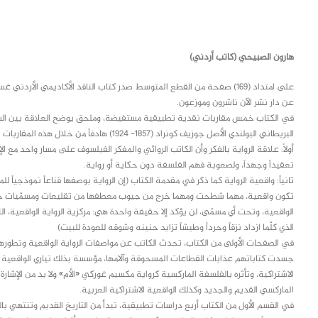
class="inline-block portfolio-desc">portfolio
text
هارون الصبيحي (كاتب أردني)
على امتداد (169) صفحة من القطع المتوسط صدر كتاب الناقد الأكاديمي الأر
عن دار نشر الآن ناشرون وموزعون.
البريطاني البولندي الأصل جوزيف كونراد (1857- 1924) هادفاً من خلال هذه المقاربات النقدية أن يثبت أطروحتيه الرئيستين في الكتاب وهما:
أولاً: علاقة الرواية بالفكر وأن الكاتب الروائي والمفكر الفيلسوف على مسار واحد مع الإ
تعقيداً وجهداً، ولصعوبة فهم الفلسفة دون حكاية أو رواية.
ثانياً: واقعية الرواية كما ذكر في مقدمة الكتاب (إن الرواية بوصفها قناعاً نموذجيا
تكون واقعية، مهما شطحت ومهما خرج من جيوب معطفها من تقليعات ومسمّيات جديدة،
الواقعية، وتحت أي مسمّى، لن يؤكد إلا حقيقة واحدة هي: مركزية الرواية الواقعية، التي 
الذي كلّما ازداد نزقاً وحرداً وطيشاً تزايد حنينه وشوقه للعودة للبيت)
في الصفحات الأولى من الكتاب، تحدث الكاتب عن مواصفات الرواية الواقعية وتطورها
جسدت كتاباتهم عذابات القطاعات المسحوقة وآلامها، مؤسسة بذلك تياري الواقعية الط
الاشتراكية، وتأثره بالفلسفة الماركسية كرواية مكسيم غوركي «الأم» ولا بد من الإشارة
الماركسي القديم والجديد وكذلك الواقعية الاشتراكية العربية.
في القسم الأول من الكتاب أربع دراسات تطبيقية، تبدأ من التاريخ القديم وتنتهي بال