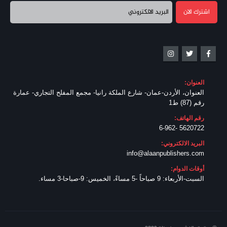
العنوان:
العنوان، الأردن-عمان- شارع الملكة رانيا- مجمع المفلح التجاري- عمارة
رقم (87) ط1
رقم الهاتف:
5620722 -6-962
البريد الالكتروني:
info@alaanpublishers.com
أوقات الدوام:
السبت-الأربعاء: 9 صباحاً -5 مساءً، الخميس: 9-صباحا-3 مساء.