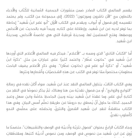
يقسم السالمي الكتاب الصادر ضمن منشورات الجمعية العُمانية للكُتّاب والأدباء
بالتعاون مع “الآن ناشرون وموزعون” (2022)، إلى مجموعة من الكتب، ولم يعتمد
تقسيمه إلى فصول أو أبواب. ويقدم في الكتاب الأوّل “أبو عامر ابنُ شُهَيد” إحاطة
بما توفر لديه عن ابنِ شُهَيد، وإطلالة على كتابه. ويبدأ فيه بالحديث عن الأندلسِ
ووصفِها، وفتحِ المسلمينَ لها، ومدينةِ قُرطبةَ التي هي عاصمةُ الأندلسِ، ومدينةُ
ابنِ شُهَيد.
أما “الكتابُ الثاني” الذي وسمه بـ “الأعلام”، فيذكر فيه السالمي الأعلام التي أوردها
ابنُ شُهَيد في “حانوت عطّار”، واعتمد كثيرًا على عباراتٍ من مثلِ “ذكرَهُ ابنُ
شُهَيد”، أو “ذكرَهُ أبو عامرٍ في (حانوتِ عطّار)”. وفي ذكرِ الأعلام يضيف الباحث
معلوماتٍ مختصرةً ممّا توفر في الكتب عن هذهِ الشخصيّاتِ وأشعارِها ونثرِها.
وفي الكتاب الثالث، يتناول السالمي النقد عندَ ابنِ شُهَيد، سواء أكانَ نقده في رسالةِ
“التوابعِ والزوابعِ”، أو من فصولٍ نقديّة من هنا وهناكَ، ثمَّ يذكر نصوصًا في النقدِ من
كتابةِ أبي عامرٍ، وما عقدَهُ ابنُ شُهَيد بينَه وبينَ الجاحظِ خاصّةً وابنِ سهلٍ وعبدِ
الحميدِ، كذلكَ ما حاولَ أنْ يُعطيَ بهِ دروسًا عن طريقةِ تعلُّمِ أسسِ البيانِ. وفي هذا
الكتاب مناقشةٌ لنقدِ ابن شُهيد الشعريِّ والنثريِّ، وتحامله على معلّمي النحوِ
كأسلوبٍ نقديٍّ.
وجاء الكتابُ الرابعُ بعنوان “فصول نثريّة وأدبيّة في الوصفِ والتشبيهاتِ”، متضمنًا ما
رُوِيَ عن ابنِ شُهَيد من نصوصٍ في الوصفِ، ومن نصوص أدبيّة كتبَها، ومقتطَفاتٍ