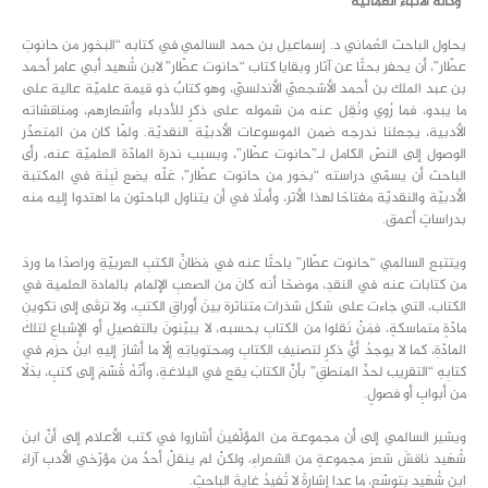
“وكالة الأنباء العمانية”
يحاول الباحث العُماني د. إسماعيل بن حمد السالمي في كتابه “البخور من حانوتِ
عطّار”، أن يحفر بحثًا عن آثار وبقايا كتاب “حانوت عطّار” لابن شُهيد أبي عامر أحمد
بن عبد الملك بن أحمد الأشجعيّ الأندلسيّ، وهو كتابٌ ذو قيمة علميّة عالية على
ما يبدو، فما رُوي ونُقِل عنه من شموله على ذكرٍ للأدباء وأشعارهم، ومناقشاته
الأدبية، يجعلنا ندرجه ضمن الموسوعات الأدبيّة النقديّة. ولمّا كان من المتعذّر
الوصول إلى النصّ الكامل لـ”حانوت عطّار”، وبسبب ندرة المادّة العلميّة عنه، رأى
الباحث أن يسمّي دراسته “بخور من حانوت عطّار”، عَلّه يضع لَبِنَة في المكتبة
الأدبيّة والنقديّة مفتاحًا لهذا الأثر، وأملًا في أن يتناول الباحثون ما اهتدوا إليه منه
بدراساتٍ أعمق.
ويتتبع السالمي “حانوت عطّار” باحثًا عنه في مَظانِّ الكتبِ العربيّةِ وراصدًا ما وردَ
من كتابات عنه في النقدِ، موضحًا أنه كانَ من الصعبِ الإلمام بالمادة العلمية في
الكتاب، التي جاءت على شكل شذرات متناثرة بينَ أوراقِ الكتبِ، ولا ترقَى إلى تكوينِ
مادّةٍ متماسكةٍ، فمَنْ نَقلوا من الكتابِ بحسبه، لا يبيّنونَ بالتفصيلِ أو الإشباعِ لتلكَ
المادّةِ، كما لا يوجدُ أيُّ ذكرٍ لتصنيفِ الكتابِ ومحتوياتِهِ إلّا ما أشارَ إليهِ ابنُ حزم في
كتابِهِ “التقريب لحدِّ المنطقِ” بأنَّ الكتابَ يقع في البلاغةِ، وأنّهُ قُسّمَ إلى كتبٍ، بدَلًا
من أبوابٍ أو فصولٍ.
ويشير السالمي إلى أن مجموعة من المؤلّفينَ أشاروا في كتب الأعلام إلى أنَّ ابنَ
شُهَيد ناقشَ شعرَ مجموعةٍ من الشعراءِ، ولكنْ لم ينقلْ أحدٌ من مؤرّخي الأدبِ آراءَ
ابنِ شُهَيد بتوسّعٍ، ما عدا إشارةً لا تُفيدُ غايةَ الباحثِ.