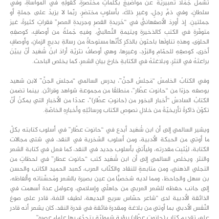
تشملُ جُمَلًا تعبيريّة عن مواضيعَ بكلماتٍ مختصرةٍ، كقولِهِ في المواساةِ، وفي
سلطانٍ، وفي ذمِّ رجلٍ، وغيرِ ذلكَ، بأسلوبٍ مختصَرٍ، ربَّما لا يزيدُ على جملةٍ أو
جملتينِ. إذ أوردَ الأصفهانيُّ في “خَريدةِ القصرِ وجريدةِ العصرِ” فقراتٍ كثيرةً، غيرَ
متوفّرةٍ في الكتبِ كالذخيرةِ ويتيمةِ الثّعالبيِّ. وفيهِ جُملةٌ من أوصافٍ، كوصفِهِ
الحلوَى، وهذهِ تناولَها باحثونَ بالذكرِ كأنّها مستوحاةٌ من رسالةِ بديعِ الزمانِ، وأوصافٍ
أخرى، كوصفِهِ للحمّامِ والبَرْدِ، وغيرِها، وهي أوصافٌ نثريّة أرادَ ابنُ شُهَيد أنْ يبيّنَ
براعتَهُ في النثرِ، وبلاغتَهُ في الكتابةِ خارجَ بيانِ الشعرِ، كما يخلص الباحث.
وفي الكتابُ الخامسُ “مَجلسُ الجنِّ”، يدرس السالمي “مجلسَ الجنِّ” لابن شهيد
بوصفه جزءًا من “حانوت عطّار”، منطلقًا من مجموعة شواهد وقرائن. بينما تضمن
الكتابُ السادسُ “أخبار البخور من (حانوتِ عطّار)”، عددًا من الأخبارِ التي يمكنُ أنْ
تكوّنَ ذاكرةً تأريخيّةً من خلالِ نصوصِ الكتاب ورسائلِهِ وأخبارِهِ الخاصّةِ.
ويشير السالمي إلى أن ابن شُهَيد أبدع في “حانوت عطّار” في أسلوب كتابته بكلّ
ما أوتي من الحبكة الأدبية، ومن أسلوب السّخرية في النقد، في شتى مجالات
الكتابة، ليُثبِت مقدرته، وليأتيَ بأسلوب جديد في النقد، كما فعل في كتابة الشعر
والنثر. ويخلص السالمي إلى أن ابن شُهَيد كتب “حانوت عطار” في لحظاتٍ من
التجلي الذهني، ومن متابعةٍ للنقاد والكتّاب العرب، كعبد الحميد الكاتب والحسن
بن سهل والجاحظ، ومما لديه شخصيًّا من عين بصيرة بالشعر ومُحسِّناته وألفاظه،
إلى جانب حفظه للشعر العربي من جاهلّي وإسلامي، وعوامل عدة أسهمت في
الذائقة الأدبية لدى “شاعر حسّاس سريع البديهة، لطيف اللغة، قادر على صوغ
النَّفَس الأدبي بما أوتي من بلاغة ومقدرة فائقة في قدرة النقد، كان يشعر أنه قادر
على تقديم كتاب (حانوت عطّار) برؤية شموليّة يتحدّى بها علماء عصره”.