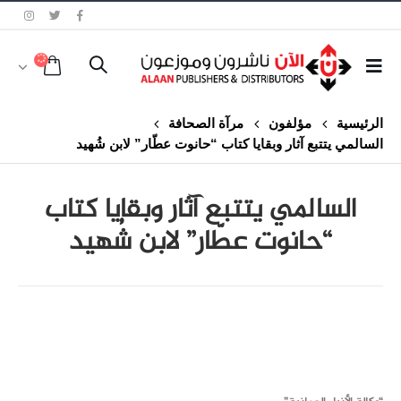
الرئيسية
مؤلفون
مرآة الصحافة
السالمي يتتبع آثار وبقايا كتاب “حانوت عطّار” لابن شُهيد
السالمي يتتبع آثار وبقايا كتاب
“حانوت عطّار” لابن شُهيد
class="inline-block portfolio-desc">portfolio
text