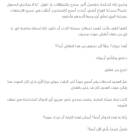
وتتبع تلك الحكمة بتفصيل أكبر، يمتزج بالتساؤلات، إذ تقول: “ما لا يمكنني الحصول
عليه!!!! محدثةً الفراغ أمامي، أخذت أصيح كالمجانين، أتلفّت في جميع الاتجاهات
بسرعة البرق لعلّي أرى وجهاً لأحدهم فأحاوره.
كفى! كفى، فأنت تُفسد لحظاتٍ جميلة! كادت أن تكون تلك لحظة مناسبة لي، يا
لي من بلهاء أناقش صوت سخيف.
أهذا دورك؟ حقّاً! ألن ننتهي من هذا النقاش أبداً؟!
دعني وشأني أرجوك..
اخرج من عقلي.
عمَّ الهدوء للحظات ولم أسمع صوتاً آخر، التفت حولي مراراً لأرى ما إن كان الصوت هنا
ولكن صوت الهدوء كان قد خيّم بالفعل.
كانت ليلة سيئة للغاية، جلست وحدي على سريري أرى الدوائر المتداخلة في سقف
الغُرفة.
ربَّاه! ما هذه الدوائر أيضاً؟ أيمكن لهذه الليلة أن تزداد سوءاً؟
فلعلَّ شبحاً يأتي الآن أيضاً!”.