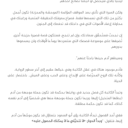
ليتنبّأ بالذي سيحصل لو اتبعنا نصائح أحدهم.
ولكن العبرة التي تأتي بعد المواقف المؤلمة (الموحشة والمحزنة) تكون أجمل
بكثير من تلك التي نسمعها فقط، فصراع معرفتك للحقيقة المتعبة ورغبتك في
محاولة إرضاء الأصوات التي في داخلك قد تدفعك إلى الجنون.
إن نجحتْ فستُحقّق سعادتك، وإن لم تنجح، فستكون قصة قصيرة حزينة أخرى
تُضيفها على موسوعة قصصك التي ستسردها يوماً ما لأولادك ولن يسمعوها
بدورهم.
وسيظهر آدم حينها باحثاً عنهم”.
فآدم موجود هناك في عقل الكاتبة وفي خيالها، مقيم إلى آخر سطور الرواية،
وكأنه تلك الروح المحرِّضة على الإبداع، وعلى الحب، وعلى العيش.. باختصار: على
الحياة.
وتبدأ الكاتبة كل فصل جديد في روايتها بحكمة قد تكون جملة موجهة من آدم
(بطلها المتخيل) إليها، وربما تكون جملة موجهة منها هي شخصيّاً إلى آدم نفسه
كذلك، كما قد تكون حكمة مطلقة.
ففي أحد الفصول تبدأه الكاتبة رؤى أبو السعود بتساؤل قد يكون موجَّهاً من آدم
إليها، فتقول: “
وبدأ الحوار:
«
لا تتخيَّلي ما لا يمكنك الحصول عليه
»