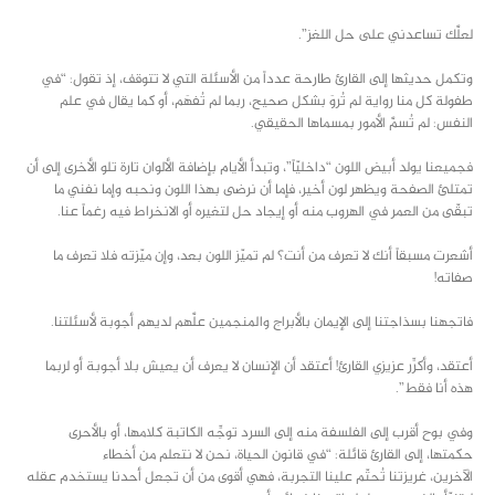
لعلَّك تساعدني على حل اللغز”.
وتكمل حديثها إلى القارئ طارحة عدداً من الأسئلة التي لا تتوقف، إذ تقول: “في
طفولة كل منا رواية لم تُروَ بشكل صحيح، ربما لم تُفهَم، أو كما يقال في علم
النفس: لم تُسمَّ الأمور بمسماها الحقيقي.
فجميعنا يولد أبيض اللون “داخليّاً”، وتبدأ الأيام بإضافة الألوان تارة تلو الأخرى إلى أن
تمتلئ الصفحة ويظهر لون أخير، فإما أن نرضى بهذا اللون ونحبه وإما نفني ما
تبقّى من العمر في الهروب منه أو إيجاد حل لتغيره أو الانخراط فيه رغماً عنا.
أشعرت مسبقاً أنك لا تعرف من أنت؟ لم تميّز اللون بعد، وإن ميّزته فلا تعرف ما
صفاته!
فاتجهنا بسذاجتنا إلى الإيمان بالأبراج والمنجمين علَّهم لديهم أجوبة لأسئلتنا.
أعتقد، وأكرِّر عزيزي القارئ! أعتقد أن الإنسان لا يعرف أن يعيش بلا أجوبة أو لربما
هذه أنا فقط”.
وفي بوح أقرب إلى الفلسفة منه إلى السرد توجِّه الكاتبة كلامها، أو بالأحرى
حكمتها، إلى القارئ قائلة: “في قانون الحياة، نحن لا نتعلم من أخطاء
الآخرين، غريزتنا تُحتّم علينا التجربة، فهي أقوى من أن تجعل أحدنا يستخدم عقله