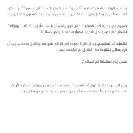
وتختتم الرواية بفصل عنوانه “آدم”، وكأنه نوع من الإصرار على حضور “آدم” حتى
اللحظة الأخيرة، وتقول في ذلك الفصل: “… قصص جنوننا تبدأ كفصول هذه الرواية.
ضجيج
في بداية الأمر،
فصراع
داخلي قوي يهدم أجزاء منا، فأدوية اكتئاب “
بروزاك
”
فشجار
حقيقي، ونحل شجارنا
بحوار
سخيف لنرضي ضمائرنا.
فنتعوَّد
ثم
نستسلم،
وما إن قرَّرنا العودة إلى الواقع،
فنواجه
ونتقبل ونمضي إلى أن
نرى رسائل مفقودة
في الطريق لم تواجهه بعد ..
لنصل إ
لى الحقيقة ثم السلام
“.
ومن الجدير بالذكر أن “رؤى أبوالسعود” مهندسة أردنية من مواليد عمّان – الأردن
عملت في مجال الأجهزة الطبية لأكثر من خمس سنوات في دولة الكويت.