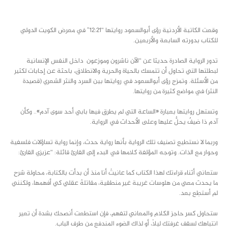
class="inline-block portfolio-desc">portfolio
text
وقعت الكاتبة الأردنية رؤى أبوالسعود روايتها “12:21” في معرض الكويت الدولي
للكتاب بدورته السابعة والأربعين.
تدور الرواية الصادرة حديثا عن “الآن ناشرون وموزعون داخل النفس الإنسانية
لبطلتها التي تحاول أن تتمسك بالحياة والحرية والانطلاق، باحثة عن إجابات لكثير
من الأسئلة. وتمزج رؤى أبوالسعود في روايتها بين السرد والنثر الشعري (قصيدة
النثر) في مواضع كثيرة من روايتها.
وتستهل روايتها بعبارة «الساعة التي لم يطرق فيها بابي أحد سوى آدم».. وكأن
آدم ذا ضيفٌ يحلُّ عليها وعلى الأحداث في الرواية.
وربما لا نستطيع تصنيف تلك الرواية بأنها رواية حدث، وإنما رواية تساؤلات فلسفية
وحوار مع الذات. وتوجه المؤلفة كلامها في البدء إلى القارئ قائلة: “عزيزي القارئ:
ستعاني أثناء قراءتك لهذا الكتاب كما عانيتُ أنا منذ أن بدأت بالكتابة، محاولة شرح
ما يحدث معي من هلوسات غريبة غير منطقية، مقاتلةً عقلي كي أفهمها، ولكنني
لم أستطِع بعد.
ستحاول كسر حاجز الكلام والمعاني لتفهم، فإن استطعت أنصحك بشدة أن تعير
انتباهك لسقف غرفتك ليلاً، أو لذاك الضوء المندفع من طرف الباب.