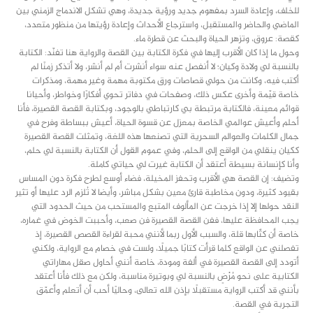
للخلف، وإعادة السرد بمفهوم جديد ورؤية جديدة، وهي تشكل الاندماج الزمني بين
الماضي والحاضر والمستقبل، واسترجاع الأحداث وإعادة رؤيتها من منظور متعدد،
كقصة: عروق، وتزهر الحياة والبحث عن قطرة ماء.
وحول ما إذا كان الأقرب إليها في فكرة الكتابة بين القصة والرواية هنا تفنّد: الكتابة
بالنسبة لي ولادة وكيان؛ لا أنفصل عنه سواء أنشرت أم لم أنشر، ولا أتذكر زمنًا لم
أكتب فيه، وكانت من حولي قصاصات ورق مكتوبة مهمة وغير مهمة، ومذكرات
خاصة قيّمة وأخرى عكس ذلك، وصفحات في دفاتر تحوي أفكارًا وخواطر، وأحيانا
قوائم معينة، فالكتابة مرتبطة بي كارتباطي بالوجود، وبكتابة القصة القصيرة، فأنا
أحلم وأعيش عوالمي الخاصة بمعزل عن قسوة الحياة، أعيش ببساطة وفرح في
جمال الكلمات والعوالم السحرية التي تصنعها هذه اللغة، وتمثلت القصة القصيرة
ككيان ينقلي من الواقع إلى الحلم، وفي عموم القول أن الكتابة بالنسبة لي حلم،
وأنا كإنسانة بسيطة أعتقد أن الكتابة غيرت لي حياتي كاملة.
وتضيف: إن القصة هي الأقرب وتحفز المخيلة، فضاء أوسع لطرح فكرة دون المساس
بقيود كثيرة، ودون مخاطبة قارئ معين بشكل مباشر، وأيضا لا تُلزم الرد عليها أو تثير
النقد حولها إلا إذا خرجت عن المألوف المتبع والمستحب من حيث الحدود التي
يجب المحافظة عليها، ففن القصة القصيرة فن صعب، وأحببت الخوض في غماره،
خاصة أن كتَّابها قلة، والسبب الأول ربما لأنني محبة لقراءة القصص القصيرة، إذ
تفصلني عن الواقع كلما قرأت كتابًا جميلًا، ولست في خصام مع الرواية، ولكني
أتودد إلى القصة القصيرة في ألفة ومودة، خاصة أنني أحاول صقل مهاراتي
الكتابية على نحو مُرْضٍ بالنسبة لي وبوتيرة مناسبة، ولكن مع ذلك فأنا أعتقد
بأنني قد أكتب الرواية مستقبلًا بإذن الله تعالى، وحاليًا أحب أن أتعلم وأعمّق
التجربة في القصة.