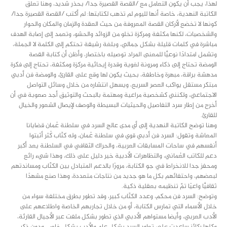
لهذا، يجب أن يكون التعامل مع /القصة القصيرة جدا/ بحذر شديد، وهنا تعلق
الكاتبة النهدية، خاصة أنها لليوم لم تذهب لكتابتها: لم أكتب /القصة القصيرة جدا/
كونها لا تخضع لأركان القصة المعروفة من حيث العقدة والزمان والمكان والحوار
والشخصيات، لكنها مكثفة ومركزة تخلو من الزوائد والحشو، وتعمد إلى إصابة الهدف
مباشرة في كلمات قليلة بشكل جمالي، وبلغة رشيقة تحتكم إلى الكلمة لا الجملة،
وتشمل امتدادًا نوعيًّا للمعنى المراد توصيله باختصار، وأظن أن كتابة القصة
الومضة تحتاج إلى ذكاء ومرونة لغوية وقدرة إيحائية مركزة ومكثفة، تحتاج إلى فكرة
مدهشة براقة، مبهرة وخاطفة، بحيث يكون لها وقع على القارئ، والومضة فن أدبي
مبتكر مستقل يواكب العصر السريع، ويسهل انتشاره من خلال وسائل التواصل
الاجتماعي، ولكنني كشخصية مراعية ومهتمة بالبحث والتوثيق أجد صعوبة في أن
أخرج من إطار سرد التفاصيل والحيثيات البسيطة والوصف لإيصال الشعور والخيال
للقارئ.
وهنا توضح الكاتبة النهدية إلى أي مدى عالج السرد في سلطنة عُمان قضايانا
المعاشة وتقول: السرد فن أدبي قوي في سلطنة عُمان، وله كتّاب كُثر أثبتوا
أنفسهم في ساحات المسابقات العربية، والحراك الثقافي في السلطنة يعد أكبر
دعم للكاتب العُماني، والتظاهرات الأدبية خير دليل على ذلك، وهذا شيء رائع
ومحفز جدا للانخراط في جو الكتابة، مرورًا بالدعم المتبادل بين الكتّاب ومساندتهم
لبعضهم، واحتفائهم بكل ما هو جديد من نتاجات متعددة، وهذا صنع مشهدًا
ثقافيًّا واعيًا تمَّ تنظيمه بعقلية ذكية.
وتوضح: السرد فن محكم، وعدد الكتّاب كبير، وقد تطور بطرق مختلفة سواء من
خلال الأسماء التي تمارس الكتابة، أو من خلال تجاربهم الخاصة واطلاعهم على
الأدب العربي، وأيضا مستواهم الأدبي الذي تطور بشكل ملفت عبر الأجيال القارئة،