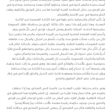
وكلها ركائز ساعدت على تطور السرد بشكل عام والأدب بشكل خاص، ودون ذكر
أسماء معينة فكلهم كتبوا في قضايا، وتناولوا أفكارا مهمة وحساسة، وساعدوا في
نشر الوعي من خلال المعالجة الفنية الواعية لها من خلال التوثيق والتثقيف ولفت
النظر وضمها في عين الاعتبار والاهتمام.
إنَّ تأثير المكان والجغرافيا حاضر بقوة في لغة الكتابة القصصية لدى الكاتبة
النهدية، وهنا تشير إلى ماذا يعود ذلك، قائلةً: كوني من محافظة ظفار؛ المعروفة
بطبيعتها الخلابة، المبللة بالمطر وفصل الخريف، فإنني أحس بأنَّ قلبي مزهر
وأخضر كهذه القطعة الساحرة السحرية من الزمردة الخضراء، والبحر هنا يتفجر حبرًا
لكل من يكتب، فملأت قلمي منه، وكتبت بأسطر من الخيال، والجبال بدت شاهقة
تشبه الطموحات والهمة العالية، والسماء صافية كذهن متوقد بالحكايا. فكان لابد
لي أن أتأثر بكل هذا النقاء من حولي، مندمجة بكل حواسي وعواطفي لأصنع قالبًا
أدبيًّا قادرًا على احتواء كل هذا الجمال العجيب، والطبيعة هنا والمكان مليء
بالذاكرة والذكريات الشعبوية، فأصبحت كل القصص والحكايات وكل الأمكنة لها
خصوصية تعبق بالأحداث والوقائع التي شهدتها. وهي قصص ما زالت غضة ونقية،
ولم يلمسها أحد، إذ تحتاج إلى محاولات أخرى وجديدة للكتابة من زوايا مختلفة
ورؤى عديدة وأقلام منوعة وموهوبة قادرة على التخيل والخلق الإبداعي في إطار
تجريبي قادر على النقل المشوق والماتع.
وفي ختام حديثها، تقترب النهدية من عالمية النص العُماني، وما إذا تحققت
ماهيته في هكذا مسار وهنا تقرّبنا من المشهد: إن العلم والقراءة هما المنطلق في
الحركة الثقافية، فإقبال القراء على النهل من الكتب تفتح للإنسان آفاق من الوعي
والنضج، ونحن بوجود حكومة رشيدة مهتمة بالأدب شكلت رمزًا ومثالًا ومنبرًا
للحكمة والثقافة فكان من الطبيعي أن ينهض المجتمع العُماني في مجالاته كافة،