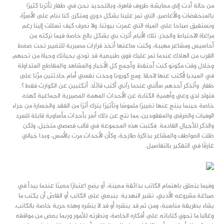
من حالة أدت إلى معايشة ظروف قاهرة، وبالتحديد نحن في ظفار تأثرنا كثيرًا
بالمنخفضات والأعاصير، التي تمر علينا بشكل دوري ومتكرر، كنا ننام على الأسِرَّة،
ونستفيق صباحا على المياه التي غمرت بيوتنا، ولا نعرف كيف تسللت إلينا رغم
مراعاة الاحتياط والجذر، تلك الأيام أثرت بي بشكل بالغ خاصة فيما تركته من
أحاسيس ومشاعر مهيبة، وكنت ساعتها أتخذ قرارات مصيرية للتغيير تحت ضغط
القرب من الهلاك عندما تمر عليك قوى طبيعية قد تودي بحياتك وحياة من تحبهم،
وخلال وقت مكونو كنت أحتفظ وأجمع كل الأخبار والمشاهد والمقاطع المتداولة
في الميديا لأكتب عنها لاحقا. ومع كورونا وجدت نفسي أمام حادثتين مرَّتا على
ظفار. وأتذكر أحدهم سألني عندما رآني أكتب قائلًا: أتكتبين عن الكوارث فقط؟.
فتولد لدي وعي وأهمية الكتابة عن الأحداث المهمة المصيرية الجماعية كهذه،
خاصة حينما ينتج عنها تغييرًا ملموسًا وتأثيرًا يترك أثرًا من الفقد والخسارة من جراء
الوفيات والغرقى والمفقودين، مما نتج عن ذلك أسر بأحداث مأساوية قابلة للسرد
والذكر للأجيال القادمة. فكتبت هذه المجموعة في قالب قصصي متخيل، ولكن
ظلت العواطف والمشاعر بذاكرة طازجة، وكأن الأحداث مرت بالأمس، وبدا خيالي
غارقًا في التفكير بالتفاصيل.
وفيما يتعلق باهتمام الكاتب بذائقة معينة، أو يضع اعتبارًا معينًا عندما يبدأ في
صياغة مشروعه الأدبي، تشير النهدية: ينبغي على الكاتب أو القاصّ أن يكتب ما
يشاء بطريقة مناسبة، ومن ثم قد ينشره أو قد لا ينشره وهذه حرية خاصة بالكاتب،
وغالبا ما تحوي كتاباته على أفكاره الخاصة، ونظرته للأمور وربما بعض من مواقفه