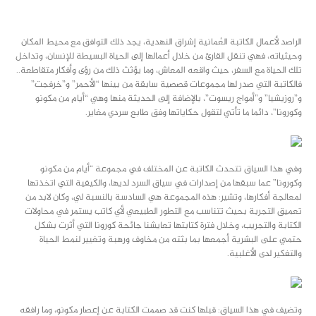
class="inline-block portfolio-desc">portfolio
text
الراصد لأعمال الكاتبة العُمانية إشراق النهدية، يجد ذلك التوافق مع محيط المكان
وحيثياته، فهي تنقل القارئ من خلال أعمالها إلى الحياة البسيطة للإنسان، وتداخل
تلك الحياة مع السفر، حيث واقعه المعاش، وما يؤثث ذلك من رؤى وأفكار متقاطعة..
فالكاتبة التي صدر لها مجموعات قصصية سابقة من بينها “الأحمر” و”خرفجت”
و”روزيشيا” و”أمواج ريسوت”، بالإضافة إلى الحديثة منها وهي “أيام من مكونو
وكورونا”، دائما ما تأتي لتقول حكاياتها وفق طابع سردي مغاير.
وفي هذا السياق تتحدث الكاتبة عن المختلف في مجموعة “أيام من مكونو
وكورونا” عما سبقها من إصدارات في سياق السرد لديها، والكيفية التي اتخذتها
لمعالجة أفكارها، وتشير: هذه المجموعة هي السادسة بالنسبة لي، وكان لابد من
تعميق التجربة بحيث تتناسب مع التطور الطبيعي لأي كاتب يستمر في محاولات
الكتابة والتجريب، وخلال فترة كتابتها تعايشنا جائحة كورونا التي أثرت بشكل
حتمي على البشرية أجمعها بما بثته من مخاوف ورهبة وتغيير لنمط الحياة
والتفكير لدى الأغلبية.
وتضيف في هذا السياق: قبلها كنت قد صممت الكتابة عن إعصار مكونو، وما رافقه