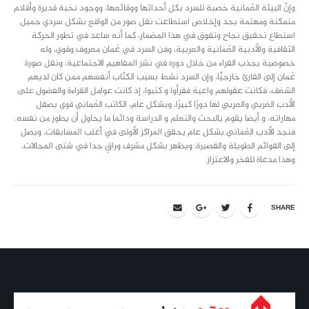
وإنَّ البيئة العُمانية خصبة للسرد بكل أحداثها ووقائعها، ووجود نخبة قديرة وأقلام
متمكنة ومهتمة بجد وإخلاص استطاعت نقل صور من الواقع بشكل سردي جميل
استطاع تحقيق نجاح وتفوق في هذا المضمار، كما أنه ساعد في تطور الحركة
الثقافية والأدبية العُمانية والعربية، وفن السرد في عُمان معروف وقوي، وله
خصوصية يجذب القراء من خلال دوره في نشر المفاهيم الاجتماعية، ونقل صورة
عُمان إلى القارئ خارجيًّا، وإن السرد نشط بسبب الكتّاب أنفسهم ممن كان لديهم
الشغف، فكانت عقولهم واعية فقرأوا و كتبوا، إذ كانت عوامل القراءة والفضول على
الأدب الغربي والعربي لها دورًا كبيرًا، وبشكل عام، الكاتب العُماني قوي يصقل
مهاراته، و أيضا يقوم بالبحث والتعلم و الدراسة ودائما ما يحاول أن يطور من نفسه.
فنجد الأدب العُماني بشكل عام يحقق المراكز الأولى في أغلب المسابقات، ويصل
إلى القوائم الطويلة والقصيرة، ويظهر بشكل مشرف وراقٍ جدا في شتى المجالات،
وهذا مدعاة للفخر والاعتزاز.
SHARE