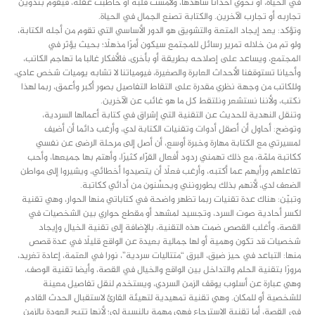
في الحياة، أو تحوي أحداثا شاهدها، ولامست قلبه أو خاطبت عقله، فيقوم بتدوين
تجاربه أو تجارب الآخرين. والكتابة تصنع الجمال في الحياة.
وتؤكد: يعد إيجاد المتعة والتشويق هو الدور الأساسي التي تقوم من أجله الكتابة،
ولو تم من خلاله تمرير رسائل للمجتمع سيكون أمرًا مذهلًا؛ بحيث يؤثر في
المجتمع، ويساعد على إصلاحه بطريقة أو بأخرى، فالأفكار غالبا ما تهاجم الكاتب،
وأحيانا تستوقفنا الأحداث العابرة والصغيرة، فيومياتنا لا تشابه يوميات شخص عادي،
وللكاتب من وجهة نظري مقدرة على التقاط التفاصيل بصور أكبر وأعمق، ربما لهذا
نكتب، ولأننا نستشعر ونلتقط كل ما هو غائب عن الآخرين.
وتنقل النهدية للحديث عن التقنية التي إشراق في كتابة أعمالها السردية،
وتوضح: أحاول أن أصقل أدوات وتقنيات الكتابة لدي، وأرغب دائما أن أضيف
لمسيرتي مع الكتابة مهارة وخبرة أوسع، أن أصل إلى مرحلة الرضى عن نفسي
ككاتبة ملمّة، مع ذلك تهمني ردود أفعال القرّاء كثيرًا، وأهتم بها جميعها، وأحب
تفاعلهم ورأيهم عما أكتبه، وأرغب فعلًا أن يتصيدوا أخطائي، ويشيروا إلى مواطن
الضعف لدي، لأنهم بذلك يطورونني ويحسِّنون من أدائي ككاتبة.
وتبيّن: هناك عدة تقنيات ربما تظهر واضحة في كتاباتي منها الحوار، وهي تقنية
لكسر أحادية صوت السرد، وتجسيد لمشهد أو مقطع حواري بين الشخصيات في
القصة، وأغلب القصص ضمت هذه التقنية، بالإضافة إلى تقنية الخيال وإيجاد
شخصيات قد تكون وهمية أو لها جمالية بعيدة عن الواقع قليلًا في عدة قصص
منها: التباعد في حيز ضيق، البرق “متتاليات سردية”، نورا في العتمة، إعادة تغريد،
مرورًا بتقنية الحلم والتداخل بين الواقع والخيال في القصة، وأيضا تقنية الوصف،
وهي عبارة عن أسلوب يوقف الزمن السردي، ويستخدم لنقل تفاصيل معينة
للشخصية أو للمكان. وهي تقنية تمهيدية لتهيئة القارئ لاستقبال الحدث القادم
في القصة، أما تقنية الاسترجاع فهي مهمة بالنسبة لي؛ لأنها تتيح العودة بالزمن