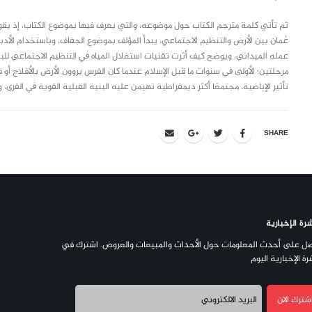
ثم تأتي كلمة مترجم الكتاب حول موضوعه، والتي يعرف فيها بموضوع الكتاب، إذ يقول
عمله الميداني، ويوضح كيف أثرت تقنيات استغلال المياه ﰲ التنظيم الاجتماعي للبل
مرحلتين؛ الأولى ﰲ سنوات ما قبل الإسلام عندما كان الفرس يروون الأرض بالأفلاج أو قن
تأثير الإباضية، مجتمعًا أكثر ديمقراطية تهيمن عليه البنية القبلية القوية ﰲ القرى
SHARE
رة الإخبارية
ل على أحدث المعلومات حول الأحداث والمبيعات والعروض. اشترك في
رة الإخبارية اليوم