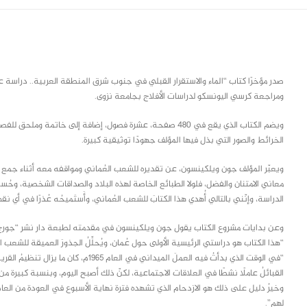
class="inline-block portfolio-desc">portfolio
text
صدر مؤخرًا كتاب “الماء والاستقرار القبلي في جنوب شرق المنطقة العربية.. دراسة 
ومراجعة كرسي اليونسكو لدراسات الأفلاج بجامعة نزوى.
ويضم الكتاب الذي يقع في 480 صفحة، عشرة فصول، إضافة إلى خاتمة
الخرائط والصور التي بذل فيها المؤلف جهودًا توثيقية كبيرة.
ويعبّر المؤلف جون ويلكينسون، عن تقديره للشعب العُماني ومواقفه معه أثناء جمع و
معاني الامتنان والفضل، فلولا الطبائع الخاصة لهذه البلاد والصداقات الشخصية، وحُسن ال
الدراسة، وإنّني بالتالي أُهدي هذا الكتابَ للشعب العُماني، وأَستَميحُه عُذرًا في أي ن
وعن بدايات مشروع الكتاب يقول جون ويلكينسون في مقدمته لطبعة دار نشر “جورج أولم
“هذا الكتاب هو دراستي الرئيسية الأولى حول عُمان، ويُحلِّلُ الجذورَ العميقة للشعب الع
“في الوقت الذي بدأتُ فيه العملَ الميداني ف
القبائلُ عاملًا نشطًا في العلاقات الاجتماعية، لكنّ ذلك أصبح اليوم، وبنسبة كبيرة م
وخيرُ دليل على ذلك هو الازدحام الذي تشهده فترة نهاية الأسبوع في العودة من العاصمة إ
لهم”.