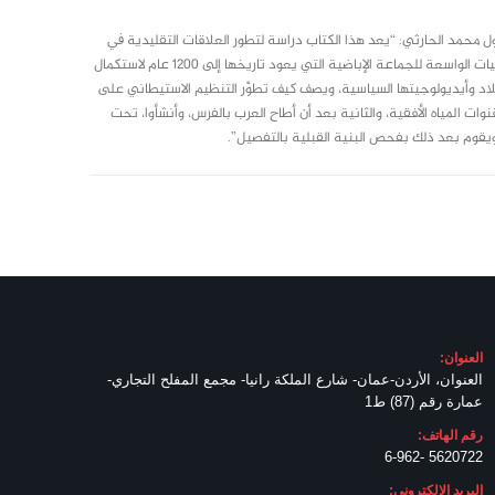
 محمد الحارثي: “يعد هذا الكتاب دراسة لتطور العلاقات التقليدية ﰲ
عُمان بين الأرض والتنظيم الاجتماعي، يبدأ المؤلف بموضوع الجفاف، وباستخدام الأدبيات الواسعة للجماعة الإباضية التي يعود تاريخها إلى 1200 عام لاستكمال
اد وأيديولوجيتها السياسية، ويصف كيف تطوَّر التنظيم الاستيطاني على
وات المياه الأفقية، والثانية بعد أن أطاح العرب بالفرس، وأنشأوا، تحت
، ويقوم بعد ذلك بفحص البنية القبلية بالتفصيل”.
العنوان:
العنوان، الأردن-عمان- شارع الملكة رانيا- مجمع المفلح التجاري-
عمارة رقم (87) ط1
رقم الهاتف:
5620722 -6-962
البريد الالكتروني: