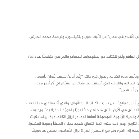
عن الأفلاج في عُمان” من تأليف جون ويلكينسون، وترجمة محمد الحارثي،
 وملحق للفصل العاشر وآخر للكتاب، مع ببيلوجرافيا للمصادر والمراجع، متضمنًا عددًا من
تأليف مادة الكتاب، ويقول في ذلك: “إنّما أدينُ لشعب عُمان بأسمى
ضيافة واللياقة التي أُتحِفتُ بها هناك لَما تسنّى لي أن أُنجِز هذه
قص أو تقصير”.
ز فيرلاغ” حين نشرت الكتاب للمرة الأولى، والتي أثبتها في هذا الكتاب:
ُماني في الأرض التي مَنَحَتهم حِسًّا قويًّا بالهويّة الجغرافية”. ويضيف:
ي العام 1965م، كان ما يزال تنظيمُ القرية والحياة الرَّعَوية الموصوفة أساسًا لمصادر الرزق الاقتصادية، بينما بقيت
ن التاريخ، ومع ذلك يبقى ثمة التصاق شديد بمكان المنشأ وهويّة العشيرة،
لى القرى ومَواقع الاستقرار التي لا يزال العُمانيون يعتبرونها مَوطِنًا