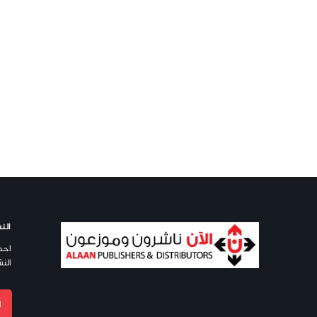
النش
احص
النش