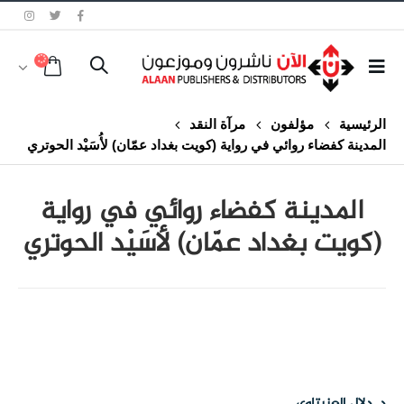
الرئيسية
مؤلفون
مرآة النقد
المدينة كفضاء روائي في رواية (كويت بغداد عمّان) لأُسَيْد الحوتري
المدينة كفضاء روائي في رواية
(كويت بغداد عمّان) لأُسَيْد الحوتري
class="inline-block portfolio-desc">portfolio
text