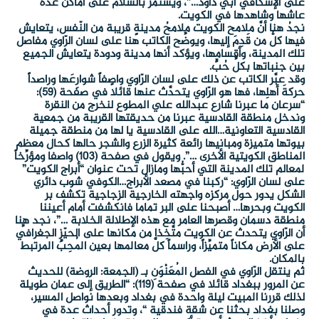
على الإسكافي أبي داود…”، ويستمر بالسلام على أماكن عدة
عاشها وشاهدها في الكويت.
نجدُ هنا أنَّ ملامح الكويت ملامحُ مدينةٍ قريبة من النّفس، يتعايش
فيها كلُّ من قَدِمَ إليها، ويوضِّح الكاتب هنا على لسان الرّاوي مفاصل
تلك المدينة، وأقسامها، ويؤكد أنها مدينة ودودة يتعايش الجميع
بين جنباتها بكلِّ حُبٍّ.
وقد عبَّر الكاتب عن ذلك على لسان الرّاوي واصفاً شوارِعَها وراصداً
حركةَ أهلِها، فها هو الرّاوي يتحدَّث عنها قائلاً في صفحة (59):
“سرعان ما عبرنا شارع عبدالله علي المطوع لنخرج من النقرة
وندخل منطقة القادسية عبرنا من حديقتها القريبة من جمعية
القادسية التعاونية…الله على القادسية يا لها من منطقة جميلة
بيوتها متميزة ومبانيها رائعة كثيرة الزرع والشجر حالها كحال معظم
المناطق الكويتية الأخرى …”. ويقول في صفحة (103) واصفا ومؤرِّخاً
لمعالم تلك المدينة التي أحبُّها ومازال تحت عنوان “أبراج الكويت”
على لسان الرّاوي: “ركبنا في مصعد الأبراج…الكوفي شوب دائري
الشكل يدور حول مركزه واجهته الخارجية الزجاجية تكشف بر
الكويت وبحرها… أصبحنا على البر تماما فانكشفت أمام أعيننا
منطقة دسمان وقصرها العامر مع هذه الإطلالة الخلابة …”، نجد هنا
أن الرّاوي يتحدث عن الكويت متَّخِذا من مكانها على الحيّزِ الجغرافيِّ
على الأرض مكاناً متميِّزاً، وراسماً كلَّ معالمها بعين المُحِبِّ المرتبط
بالمكان.
ثم ينتقل الرّاوي في الفصل المُعَنْوَنِ بـ (الجمعة: الروضة) للحديث
عن المرور ببغداد قائلا في صفحة (119): “الطريق إلى عمان طويلة
لذلك قررنا المبيت ليلة واحدة في بغداد وبعدها نواصل المسير،
وصلنا بغداد بحثنا عن شقة فندقية “، وتدور أحداث عدة في