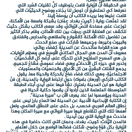
المحطة الأخيرة عمان..
في الحقيقة أنَّ الرّواية قامت بتوظيف كلَّ تقنيات السّرد التي
نعرفها كي تستطيعَ أن توصِلَ لنا بِجَلاءٍ ووضوحٍ الحيثيّات التي
قامت عليها وما يريده الكاتب أن يوصله إلينا.
لقد تمتّعت رواية ( كويت بغداد عمّان) بشبكة واسعة من الأمكنة،
توزعت على مساحة النّصِّ الرّوائيِّ، وقد سعى الكاتب بشكل حثيث
للكشف عن العلاقة التي ربطت بين تلك الأماكن، وقام بذكر الكثير
من تفاصيل تلك الأمكنة كالشّوارع والمقاهي والمدارس والفنادق
والبيوت وغيرها، وجميعها شاركت في صنع الحدث.
في هذه القراءة سأتحدث عن المدينة كفضاء روائي:
معروف أنَّ المدن هي المجال المكانيُّ الأوسعُ في معظم الرّوايات،
بل هي المسرح المفتوح الذي تتحرَّك على أرضه كلُّ الشّخصيَّاتِ
وتدور في حيزه كل الأحداث، وهي فضاء عموميٌّ مُشاعٌ للجميع،
يجمع الشّتات البشريَّ من كلِّ الأعراقِ والجنسيّات والمستويات
الاجتماعيّةِ، وهي كذلك فضاء ضاجٌّ بالحركة والحياة معا. يقول
الكاتب التركي (أورهان باموك) حول ارتباط الرواية بالمدينة، إن فنّ
الرواية هو ابن المدينة بامتياز، نشأ فيها على أيدي أبناء الطبقة
المتوسطة المتعلمة الذين أرادوا أن يقصوا حكاية الحياة في
المدينة ويؤسسوا لما عاد يعرف الآن ب “سيرة مدينة”.
إن الكتابة الإبداعية الأدبية عن المدينة لها اتساع بارز ليس على
نطاق العالم العربي فحسب، بل حتى على النطاق العالمي، ولعل
أهمها تلك التي تتقاطع فيها سيرة الروائي مع سيرة المكان وهذا
ماحدث مع الرواية التي بين أيدينا .
فالمدن الثلاث: كويت، بغداد، وعمان التي كانت حاضرة في هذه
الرّوايةِ بكلِّ قوّةٍ وضوح، شكلت فضائها الواسع من خلال اهتمام