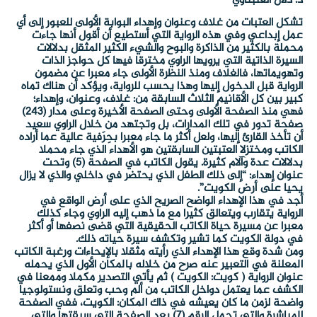
د. دلال العنبتاوي
تشكل العتبات من غلاف وعنوان وإهداء البوابة الأولى للعبور إلى أي
عمل إبداعي وفي هذه الرواية التي أستطيع أن أقول أنها جاءت
محملة بالكثير من الذاكرة والبوح والشيء الكثير المثقل بدلالات
السيرة الذاتية التي يرويها الراوي مخترقا فيها كل حواجز الذات
وتهويماتها، فالغلاف ومنذ النظرة الأولى جاء معبرا عن مضمون
الرواية قبل الدخول إليها وهذا يحسب للرواية، ويؤكد أن هناك تماه
كبير بين كل الأقانيم الثلاث السابقة من: غلاف، وعنوان، وإهداء؛
فهي منذ الصفحة الأولى وحتى الصفحة الأخيرة وعلى مدار (243)
صفحة تدور في تلك المدارات، بل وتجتهد من خلال الراوي سعيد
أن تأخذ القارئ إليها، ولعل أكثر ما جاء معبرا بحِرَفية عالية عما أراده
الكاتب ومختزلا العتبتين السابقتين هو الأهداء الذي جاء محملا
بدلالات عدة وآلام كثيرة. يقول الكاتب في الصفحة (5) وتحت
عنوان إهداء: “إلى ذلك الطفل الذي يحتضر في داخلي والذي لا يزال
يحيا على أرض الكويت”.
أجد في هذا الإهداء الواضح الصريح الذي على أرض الواقع في
الرواية يتقارب ويتعالق كثيرا مع ما ذهب إليه الراوي وجاء كذلك
معبرا عن مسيرة حياة الكاتب الحقيقية التي قضى نصفها أو أكثر
في دولة الكويت كما تشير وتكشف سيرة حياته ذلك.
ومن شدة وقع هذا الإهداء الذي رأيته مثقلا بالإيحاءات ورغبة الكاتب
المعلنة في التعبير عنه صرح من خلاله بالمكان الأول الذي يحمله
عنوان الرواية ( كويت: الكويت ) ثم يأتي التصدير مكملا وممعنا في
الكشف عما يعتمل دواخل الكاتب من ألم وحب وتعلق ونستولوجيا
واضحة لزمن ما كان يعيشه في ذاك المكان: الكويت، ففي الصفحة
المباشرة والتي تحمل الرقم (7) بعد الصفحة التي سبقتها والتي