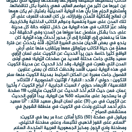
الكاتب بتفاصيلها البسيطة وشوارعها وملامحها القويّة التي تُمَيِّزُها
عن غيرها من كثير من عواصم العالم، فهي حاضرةٌ بكلِّ تناقضاتها.
وأستطيع الجزم هنا بأنَّ هذه الروايةٌ المدينيَّةٌ بامتياز، لم يكن همها
أن تعالج إشكاليَّةَ التّمدُّنِ وإفرازاته، بل كان الهدف التعرف على أثر
تلك المدن على سيرة ونفسية وعوالم الكاتب الداخلية والخارجية.
ولقد عبَّرَ الكاتب في هذه الرواية من خلال تناوُله حالة كل مدينة
على حدا بشكل منفصل عما سواها من المدن؛ وفي الحقيقة أجد
هنا مّا يدفعني إلى الإشارة إلى أنَّ محور أحداث هذه الرّواية كان
ينحو في بعض الأحيان منحى السّيرةِ الذّاتيّةِ، لأنَّهُ يتحدّث عن فترة
مهمّةٍ من حياة الكاتب ويتعالق معها ويتقارب منها على أرض
الواقع كثيرا خاصة حين بدأ الحديث عن الكويت على لسان الرّاوي
سعيد والتي جاءت محتلّةً العديدَ من صفحات الرّواية؛ فهي أولى
المدن التي ظهرت في الرّواية، وقد أخذ الحديث عن مدينة الكويت
في هذه الرواية نصيب الأسد ولاحظت كذلك أن بعض عناوين
الفصول جاءت معبرة عن المكان المرتبط بمدينة الكويت منها: سفر
التكوين : حولي / الأحد : النقرة / الإثنين: المنصورية / الثلاثاء:
القادسية/ الأربعاء: حولي / السبت: الجابرية / أبراج الكويت / وأخيرا
عمان. فمن حيث الكم أخذ الحديث عن الكويت مايقارب 118 صفحة
أي ما يستحوذ على مانسبته 50% من الرواية. يبدأ الرّاوي الحديث
عن الكويت في ص (31) على لسان البطل سعيد قائلا : “أنا سعيد
حازم أحمد البحتري ولدت في الكويت في منطقة الشويخ في
مستشفى الصباح “.
ويقول في صفحة (50) ذاكرا أماكن عدة مر بها في الكويت:
“السلام على الفوز الذهبي للألبسة، وعلى مطحنة الخليلي،
ومطحنة وادي الجوز، ومخبز الجمهورية العربية المتحدة، السلام