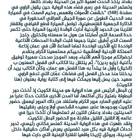
بغداد يأخذ الحدث أهمية أكبر من المدينة بغداد ذاتها.
وتستمر المدينة في رسم فضاء هذه الرواية حين يقول الراوي في
صفحة (148): “خشعت الأصوات ولاهمس وخيم الصمت في السيارة
بعد الحديث الطويل عن صورة الجيش العراقي المحفورة في
الذاكرة الجمعية الفلسطينية، تواصل السيارة قطع الفيافي والقفار
اقتربنا من الحدود الأردنية أدارت الوالدة (راديو) السيارة حتى تكسر
حدة الصدمة التي أصابتنا من هول ما سمعناه ولتخترق حاجز
الصمت الذي أطبق علينا جميعا قلبت الوالدة المحطات الأذاعية
الواحدة تلو الأخرى: الواحدة تماما الساعة الآن في عمان إذاعة
المملكة الأردنية الهاشمية نحييكم مستمعينا الكرام ونقدم
لحضراتكم موجزا لأهم الأنباء، وبعد الموجز صدحت سميرة توفيق
بأغنية (يابو ردين)”، ثم ينتقل بنا الكاتب الى الفصل المعنون ب
(الخيال) وأول ما يبتدأ به هذا الفصل هو عمان، وكأن الكاتب يريد أن
يدخلنا منذ مدخل الفصل إلى فضاءات عمّان التي تدفع الراوي
سعيد حين يصل إليها ويمكث فيها إلى كتابة رواية بعنوان (هنا
الكويت).
إن البطل الرئيس في هذه الرواية هو مدينة الكويت إذ أخذت دور
البطولة بامتياز بكل أماكنها، أما المدن الأخرى فكانت حدثا عابرا مر
عليه الراوي السارد مرور الكرام واستفاد من ذاك المرور ليعمق حضور
الكويت ووجودها على صعيده الشخصي أولا وعلى رفقيتيها
المدينتين بغداد وعمّان اللتين لم تستطيعا أن تأخذا حيزا في
عالمه إلا القليل القليل مقارنة مع الحضور البطل للكويت.
ولقد ظهرت في هذه الرواية المدينة كعنصر مكاني رئيسي، تدور
أحداث الرواية فيه بكل سرد تفصيلي يعرض أماكن حقيقية داخل
المدينة، ويوثق تاريخا واقعيا للفترة الزمنية التي دارت فيها