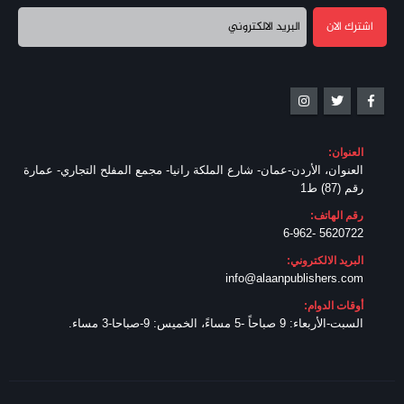
العنوان:
العنوان، الأردن-عمان- شارع الملكة رانيا- مجمع المفلح التجاري- عمارة
رقم (87) ط1
رقم الهاتف:
5620722 -6-962
البريد الالكتروني:
info@alaanpublishers.com
أوقات الدوام:
السبت-الأربعاء: 9 صباحاً -5 مساءً، الخميس: 9-صباحا-3 مساء.