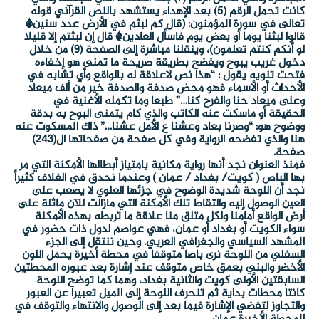
كانت تحمل الرقم (5) بعد الإهداء يستشهد بالنص القرآني قوله
تعالى في سورة المؤمنون: (قال كم لبثم في الأرض عدد سنين*
قالوا لبثنا يوما أو بعض يوم فاسأل العادين* قال إن لبثتم إلا قليلا
لو أنكم كنتم تعلمون)، وينقلنا مباشرة إلى الصفحة (9) من خلال
دخول غريب يبوح ويفضح بطريقة صريحة ما تمنى هو إخفاءه
فتحت تنويه يقول : “هذا نص لاعلاقة له بالواقع وأي تشابه في
الأحداث أو الأسماء فهو محض صدفة والصدفة خير من ألف ميعاد
وعلى ميعاد حنا والفرح كنا…” طبعا وما تكمله الأغنية في
الحقيقة أو ماسكت عنه الكاتب والذي كام يتمنى البوح به بدقة
ووضوح هو: “وصرنا بعاد وعشنا ع الأمل عشنا…” ذاك المسكوت عنه
هنا والذي تفضحه الرواية وفي كل صفحة من صفحاتها ال(243)
صفحة.
فمنذ العنوان نجد أنها رواية مكانية بامتياز أبطالها الأمكنة التي مر
بها الباص ( كويت/ بغداد / عمان ) وعندما نحدق في الغلاف كثيرأ
نجد أن اللوحة شديدة الوضوح في جزئها العلوي لا يصعب على
العين الوصول إليه والتقاط تلك الأمكنة التي مازالت للآن ماثلة على
أرض الواقع أمامنا ولكل متلق منا علاقة ما تربطه بهذه الأمكنة
سواء الكويت أو بغداد أو عمان، فهي عواصم لدول ذات حضور في
المشهد السياسي والجغرافي العربي. وحين ننتقل إلى الجزء
السفلي من اللوحة نرى باصا متوقفا في محطة أخيرة يحمل اللون
الأخضر والبني بعمق خاص متوقف عند إشارة بعد عبوره المحطتين
السابقتين الأولى كويت والثانية بغداد، وهما كما توضح اللوحة
كانتا محطات بداية ثم تنحرف اللوحة إلى الميل تعبيرا عن العبور
والتجاوز لتفضي الإشارة فيما بعد إلى الوصول والانتهاء والتوقف في