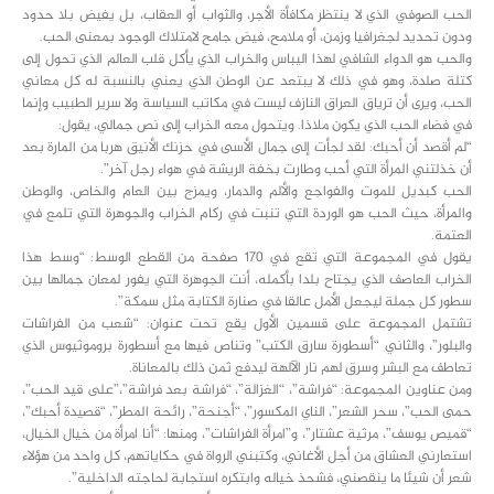
الحب الصوفي الذي لا ينتظر مكافأة الأجر، والثواب أو العقاب، بل يفيض بلا حدود
ودون تحديد لجغرافيا وزمن، أو ملامح، فيض جامح لامتلاك الوجود بمعنى الحب.
والحب هو الدواء الشافي لهذا اليباس والخراب الذي يأكل قلب العالم الذي تحول إلى
كتلة صلدة، وهو في ذلك لا يبتعد عن الوطن الذي يعني بالنسبة له كل معاني
الحب، ويرى أن ترياق العراق النازف ليست في مكاتب السياسة ولا سرير الطبيب وإنما
في فضاء الحب الذي يكون ملاذا. ويتحول معه الخراب إلى نص جمالي، يقول:
“لم أقصد أن أحبك: لقد لجأت إلى جمال الأسى في حزنك الأنيق هربا من المارة بعد
أن خذلتني المرأة التي أحب وطارت بخفة الريشة في هواء رجل آخر”.
الحب كبديل للموت والفواجع والألم والدمار، ويمزج بين العام والخاص، والوطن
والمرأة، حيث الحب هو الوردة التي تنبت في ركام الخراب والجوهرة التي تلمع في
العتمة.
يقول في المجموعة التي تقع في 170 صفحة من القطع الوسط: “وسط هذا
الخراب العاصف الذي يجتاح بلدا بأكمله، أنت الجوهرة التي يفور لمعان جمالها بين
سطور كل جملة ليجعل الأمل عالقا في صنارة الكتابة مثل سمكة”.
تشتمل المجموعة على قسمين الأول يقع تحت عنوان: “شعب من الفراشات
والبلور”، والثاني “أسطورة سارق الكتب” وتناص فيها مع أسطورة بروموثيوس الذي
تعاطف مع البشر وسرق لهم نار الآلهة ليدفع ثمن ذلك بالمعاناة.
ومن عناوين المجموعة: “فراشة”، “الغزالة”، “فراشة بعد فراشة”،”على قيد الحب”،
حمى الحب”، سحر الشعر”، الناي المكسور”، “أجنحة”، رائحة المطر”، “قصيدة أحبك”،
“قميص يوسف”، مرثية عشتار”، و”امرأة الفراشات”، ومنها: “أنا امرأة من خيال الخيال،
استعارني العشاق من أجل الأغاني، وكتبني الرواة في حكاياتهم، كل واحد من هؤلاء
شعر أن شيئا ما ينقصني، فشحذ خياله وابتكره استجابة لحاجته الداخلية”.