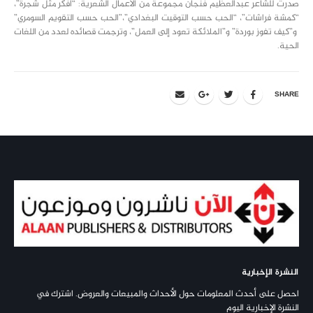
صدرت للشاعر عبدالعظيم فنجان مجموعة من الأعمال الشعرية: “أفكر مثل شجرة”،
“كمشة فراشات”، “الحب حسب التوقيت البغدادي”،”الحب حسب التقويم السومري”
و”كيف تفوز بوردة” و”الملائكة تعود إلى العمل”، وترجمت قصائده لعدد من اللغات
الحية.
SHARE
النشرة الإخبارية
احصل على أحدث المعلومات حول الأحداث والمبيعات والعروض. اشترك في
النشرة الإخبارية اليوم