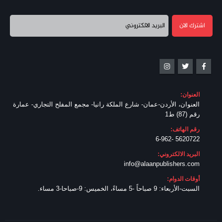
العنوان:
العنوان، الأردن-عمان- شارع الملكة رانيا- مجمع المفلح التجاري- عمارة
رقم (87) ط1
رقم الهاتف:
5620722 -6-962
البريد الالكتروني:
info@alaanpublishers.com
أوقات الدوام:
السبت-الأربعاء: 9 صباحاً -5 مساءً، الخميس: 9-صباحا-3 مساء.