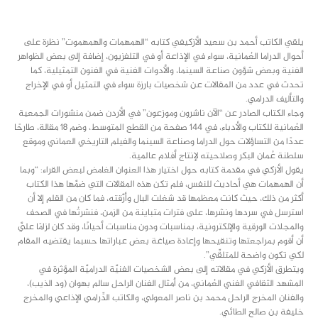
class="inline-block portfolio-desc">portfolio
text
يلقي الكاتب أحمد بن سعيد الأزكيفي كتابه “الهمهمات والهمهموت” نظرة على
أحوال الدراما العُمانية، سواء في الإذاعة أو في التلفزيون، إضافة إلى بعض الظواهر
الفنية وبعض شؤون صناعة السينما، والأدوات الفنية في الفنون التمثيلية، كما
تحدث في عدد من المقالات عن شخصيات بارزة سواء في التمثيل أو في الإخراج
والتأليف الدرامي.
وجاء الكتاب الصادر عن “الآن ناشرون وموزعون” في الأردن ضمن منشورات الجمعية
العُمانية للكتاب والأدباء، في 144 صفحة من القطع المتوسط، وضم 18 مقالة، طارحًا
عددًا من التساؤلات حول الدراما وصناعة السينما والفيلم التاريخي العماني وموقع
سلطنة عُمان البكر وصلاحيته لإنتاج أفلام عالمية.
يقول الأزكي في مقدمة كتابه حول اختيار هذا العنوان الغامض لبعض القراء: “وبما
أن الهمهمات هي أحاديث للنفس، فلم تكن هذه المقالات التي ضمَّها هذا الكتاب
أكثر من ذلك، حيث كانت معظمها قد شغلت البال وأرَّقته، فما كان من القلم إلا أن
استرسل في سردها ونشرها، على فترات متباينة من الزمن، فنشرتُها في الصحف
والمجلات الورقية والإلكترونية، بمناسبات ودون مناسبات أحيانًا، وقد كان لزامًا عليَّ
أن أقوم بمراجعتها وتنقيحها وإعادة صياغة بعض عباراتها حسبما يقتضيه المقام
لكي تكون واضحة للمتلقِّي”.
ويتطرق الأزكي في مقالاته إلى بعض الشخصيات الفنيَّة الدراميَّة المؤثرة في
المشهد الثقافي الفني العُماني، من أمثال الفنان الراحل سالم بهوان (ود الذيب)،
والفنان المخرج الراحل محمد بن ناصر المعولي، والكاتب الدِّرامي الإذاعي والمخرج
خليفة بن صالح الطائي.