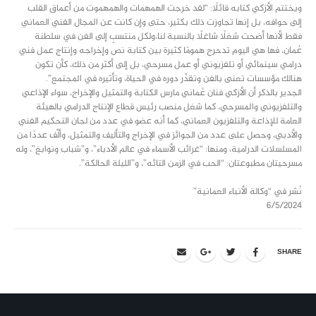
ويختتم الأزكي كتابه قائلًا: “لقد خرجت الهمهمات والهمهموت من أعماق القلب
إلى حوافه، بل إنها تجاوزت ذلك بكثير، حتى وإن كانت عن المجال الفني العماني
فقط لأنها أضحت شغلًا شاغلًا بالنسبة لنا،ولكل منتسبٍ إلى الفن في سلطنة
عُمان، فها هي اليوم تدحرج همومًا كثيرة بين كتابة نص وإخراجه وإنتاج عمل فني
درامي سينمائي أو تلفزيوني أو عمل مسرحي، بل إلى أكثر من ذلك، كأن تكون
هنالك مؤسسات تعنى بالفن وتقدِّر دوره في الحياة، وتأثيره في المجتمع”.
الجدير بالذكر أن الأزكي فنان عُماني مارس الكتابة والتمثيل والإخراج، سواء الإذاعي
والتلفزيوني والمسرحي، كما شغل منصب رئيس قطاع الإنتاج الدرامي بالهيئة
العامة للإذاعة والتلفزيون العماني، كما أنه عضو في عدد من لجان التحكيم الفني
والأدبي، وحصل على عدد من الجوائز في الإخراج والتأليف والتمثيل، وألَّف عددًا من
المسلسلات الدرامية، ومنها: “غرائب الأسماء في عالم الأدباء”، و”شباب ونوابغ”، وله
مسرحيتان مطبوعتان: “الحب في الزمن التائه”، و”الليلة الحالكة”.
نُشر في “وكالة الأنباء العمانية”
6/5/2024
SHARE