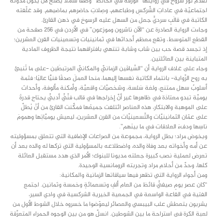
تقدم نور شروخ في روايتها “الورقة في الحائط” وصفا شاملا يصلح لأن يكون مدوَّنَة
اجتماعيّة في عاداتِ الشَّركسِ وطباعهم، وصِلاتِ حاضرهم بماضيهم. وقد غلّفته
الكاتبة في قالَبٍ سرديٍّ جعل من السهل عليه الرسوخ في ذهن القارئ.
وجاءت الرواية الصادرة عن “الآن ناشرون وموزعون” في الأردن في 256 صفحة من
القطع المتوسط، وتقع معظم أحداثها في ثمانينيات وتسعينيات القرن العشرين؛
إذ تجسد قصة حب بين شاب وشابة تنتهي بافتراقهما نتيجة الظروف المادية
المتباينة بين العائلتين.
وجاء على غلاف الرواية أن “السِّياقَين الزمانيَّ والمكانيَّ المرتبطَين -على ما تُنبئ
به روح الرِّواية- بانتماء الكاتبة نفسها إليهما، منحا العملَ صدقًا فنيًّا عاليًا؛ فثمة
أسلوبٌ سهل ممتنع، ولغة سَلسة، وشخصيَّات واقعيَّة، وأمكنة مألوفة، وأحداث
يوميَّة تبدو معتادَة في ظاهرها غير أنَّ إخراجها في قالب فنِّيٍّ أدبيٍّ يحتاج قدرةً
على الموهبة والابتكار، هذه العناصر ائتلفت جميعُها فمكَّنت القارئ من أنْ يُطلَّ
على عمّان الثمانينيَّات والتِّسعينيِّات من القرن العشرين، ليعيش يوميَّاتِها وهمومَ
ناسِها ودفءَ العلاقات في ما بينَهم”.
ويخوض مراد؛ بطل الرواية، مجموعة من الصراعات الإضافية التي تتعلق بمسؤوليته
عن أمه وأخواته بعد وفاة والده، واضطلاعه بالمسؤولية التي تركها له والده بعد أن
تعرض لعملية نصب كبيرة جعلته مديونا للبنوك؛ الأمر الذي هدد مستقبل العائلة
كلها، وحدَّ من أحلام مراد وتجربته الرومانسية الوحيدة.
ومن أجواء الرواية التي تظهر فيها سياقاتها الزمانية والمكانية:
“كان عصر يومٍ صيفيٍّ قائظ من العام ألفٍ وتسعمائةٍ وخمسة وثمانين. اجتمع
الفتية في القاعة الواسعة في الجمعية الخيرية الشركسية في وادي السير،
يشربون بتعطش علب البيبسي والعصائر ليعوّضوا ما خسروه خلال الشوط الأول من
لعبة الكرة في استراحة ما بين الشوطين. انسلَّ هو من بين الوجوه الحمراء المتعرِّقة