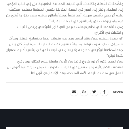
والضَّحكات اللاهثة والكلمات الَّتي شابتها الحماسة الطفولية، نزل إلى الباب المؤدي
إلى الساحة، ونظر إلى السور في الجهة المقابلة يقيس المسافة بعينيه. سيتعيَّن
عليه أن يجري بأقصى سرعة. أخذ نفساً عميقاً وأطلق ساقيه يعدو بكل ما أوتي من
قوة، ولم يتوقف حتى بلغ السور في الجهة المقابلة”.
ومن مشاهدها التي تظهر فيها ملامح من الفولكلور الشركسي ورقص الشباب
والفتيات في الأفراح:
“لم يصدق عينيه حين وقف أمامها ومد يده، فناولته يدها بابتسامةٍ رقيقة، وبدأت
تنظر إلى خطواته وخطواتها محاولةً تنسيق نقطة البداية لخطوة الوجّ. كان يبذل
جهداً مضاعفاً ليركّز في خطواته ولا يتعثر، في الوقت الذي كان يشعر بأذنيه تصفران
لشدة توتره”.
ومن الجدير ذكره أن نور شروخ كاتبة من الأردن حاصلة على البكالوريوس في
الهندسة الكهربائية والماجستير في الدراسات الدولية. تحمل خبرة عشرة أعوام من
العمل في منظمة تابعة للأمم المتحدة، وهذا الإصدار هو الأول لها.
SHARE