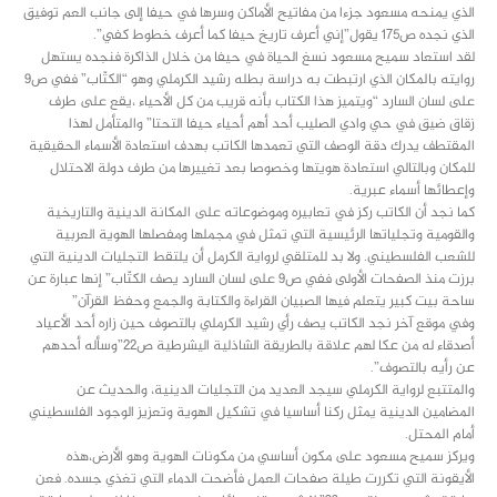
الذي يمنحه مسعود جزءا من مفاتيح الأماكن وسرها في حيفا إلى جانب العم توفيق
الذي نجده ص١٧٥ يقول”إني أعرف تاريخ حيفا كما أعرف خطوط كفي”.
لقد استعاد سميح مسعود نسغ الحياة في حيفا من خلال الذاكرة فنجده يستهل
روايته بالمكان الذي ارتبطت به دراسة بطله رشيد الكرملي وهو “الكتّاب” ففي ص٩
على لسان السارد “ويتميز هذا الكتاب بأنه قريب من كل الأحياء ،يقع على طرف
زقاق ضيق في حي وادي الصليب أحد أهم أحياء حيفا التحتا” والمتأمل لهذا
المقتطف يدرك دقة الوصف التي تعمدها الكاتب بهدف استعادة الأسماء الحقيقية
للمكان وبالتالي استعادة هويتها وخصوصا بعد تغييرها من طرف دولة الاحتلال
وإعطائها أسماء عبرية.
كما نجد أن الكاتب ركز في تعابيره وموضوعاته على المكانة الدينية والتاريخية
والقومية وتجلياتها الرئيسية التي تمثل في مجملها ومفصلها الهوية العربية
للشعب الفلسطيني. ولا بد للمتلقي لرواية الكرمل أن يلتقط التجليات الدينية التي
برزت منذ الصفحات الأولى ففي ص٩ على لسان السارد يصف الكتّاب” إنها عبارة عن
ساحة بيت كبير يتعلم فيها الصبيان القراءة والكتابة والجمع وحفظ القرآن”
وفي موقع آخر نجد الكاتب يصف رأي رشيد الكرملي بالتصوف حين زاره أحد الأعياد
أصدقاء له من عكا لهم علاقة بالطريقة الشاذلية اليشرطية ص٢٢”وسأله أحدهم
عن رأيه بالتصوف”.
والمتتبع لرواية الكرملي سيجد العديد من التجليات الدينية، والحديث عن
المضامين الدينية يمثل ركنا أساسيا في تشكيل الهوية وتعزيز الوجود الفلسطيني
أمام المحتل.
ويركز سميح مسعود على مكون أساسي من مكونات الهوية وهو الأرض،هذه
الأيقونة التي تكررت طيلة صفحات العمل فأضحت الدماء التي تغذي جسده. فعن