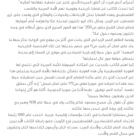
أخبركم أنني قررت أن أغلق الجريدة لأنني عاجز عن تغطية نفقاتها المالية”.
كما تحدث الكاتب عن قضايا تاريخية وقومية تهم الأمة العربية والشعب
الفلسطيني وهذه القضايا تمثل الارتباطات والحوادث والوقائع التي وقعت على ثرى
فلسطين عبر الزمن. ومثال ذلك غزو نابليون لمدينة عكا وانهزامه أمام أسوارها.
فعلى لسان الشيخ مناور ص٢٠٠” هذا هو السور المنيع الذي بصق أبطاله في وجه
نابليون ومنعوه دخول عكا”.
وقصة الظاهر العمر الزيداني التي جاءت في أكثر من موقع في الرواية نذكر منها ما
جاء على لسان أم رشيد ص١١ في خضم حديثها عن تلك الشخصية التاريخية
المهمة” الذي حول حيفا إلى قرية للصيادين في موقع تل السمك إلى مدينة
يتمطى حولها سور عال لحمايتها”.
كما اهتم الكاتب بالحديث عن المكانة المرموقة للأمة العربية التي تنتمي لها
الهوية الفلسطينية وأن هذه الهوية تتشكل بارتباطها بالأمة العربية ويتجلى هذا
عبر الحديث الذي دار على مائدة الطعام التي قدمت لفيصل حين استقبلته حيفا
بعد فقدانه لعرشه في سوريا.ففي ص١٧٠ على لسان فيصل” إنه أكل دمشق
نفسه. أجابه العم توفيق : طبعا لأننا من سوريا الجنوبية ،أكلنا هو أكل إخواننا
الذين يقطنون جهاتها جميعا”
بقي أن نقول بأن سميح مسعود شاعر وكاتب ولد في حيفا عام ١٩٣٨ وهجر مع
عائلته إلى برقة التي تنحدر منها عائلته.
عمل مستشارا اقتصاديا في ثلاث مؤسسات إقليمية عربية. انتخب عام ١٩٩٠ رئيسا
للاتحاد العام للاقتصاديين الفلسطينيين فرع الكويت.عضو رابطة الكتاب الأردنيين
والاتحاد العام للكتاب والأدباء العرب. صدر له اثنان وأربعون كتابا منها اثنان وعشرون
في مجال الشعر والأدب.