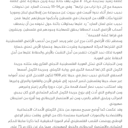
علاقة رشيد بمدينته ص٣٣” لا شيء يقف حائلا بينه وبين حيفا،إنه على علاقة
حميمة مع كل ذرة تراب من ترابها”. وفي ص٥٤-٥٥ يتحدث السارد عن تخوفات
نجيب نصار أثناء ندوة أقيمت في بيروت عن مجموعة من إقطاعيي لبنان وسوريا
اشتروا مئات الآلاف من الدونمات في فلسطين وأحكموا سيطرتهم عليها. فعن
نجيب على لسان السارد” رد عليها بمدلولات بائنة حول تخوفه من أن ينعطف
أصحاب الأراضي الجدد انعطافا يحقق للصهاينة وجودهم في فلسطين ،وينشرون
في قراها غصّة الفجيعة”.
ومعظم تلك الأراضي كانت مرج ابن عامر ويعد المرج من أخصب الأراضي الفلسطينية
التي اشترتها الحركة الصهيونية وشردت فلاحيها. وخسارة الأرض تعني خسارة
الهوية لذلك نجد الثورات تتفجر من أجل التشبث بالأرض والحفاظ عليها من أجل
الحفاظ على الهوية.
ومن التجليات التي تمثل الهوية الفلسطينية التجلي الفكري وقد مثلته جريدة
الكرمل التي كان لها الحصة الكبرى في رواية الكرملي. وجريدة الكرمل أسسها
الصحفي اللبناني نجيب نصار في حيفا عام ١٩٠٨ لتكون القنديل الذي تمتد أضواءه
عبر سماء حيفا وفلسطين لتعبر الحدود إلى شرقي الأردن والقاهرة والعراق وغيرها.
وقد استكتب نجيب نصار أسماء لامعة مثل عزت دروزة وأكرم زعيتر وغيرهم.
ومن الدوافع التي أدت إلى بزوغ جريدة الكرمل الحكم العثماني الذي كان يجبي
الضرائب ويلحق الظلم بالعرب ومن ثم الاستعمار البريطاني وما أفرزه من استيطان
صهيوني.
وقد عكست كما أوضح سميح مسعود من خلال الكرملي الأحداث الاجتماعية
والاقتصادية والتصورات السياسية مستمدة ذلك من الواقع. وقامت بنشر الوعي
الوطني ووضعت الشعب الفلسطيني أمام الصورة الحقيقية كما ذكرنا سابقا للحكم
العثماني والاستعمار البريطاني والخطر الصهيوني. ومما جاء عن ذلك ص٧٣ على