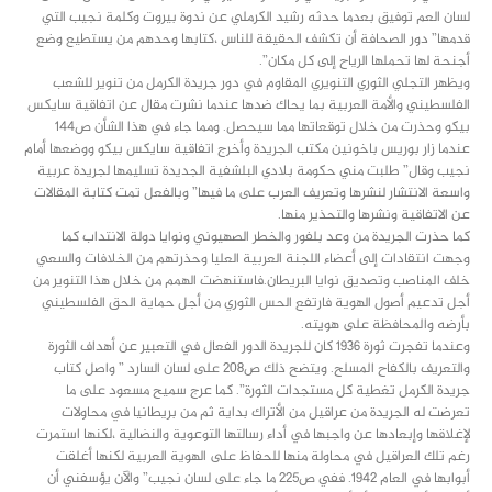
لسان العم توفيق بعدما حدثه رشيد الكرملي عن ندوة بيروت وكلمة نجيب التي
قدمها” دور الصحافة أن تكشف الحقيقة للناس ،كتابها وحدهم من يستطيع وضع
أجنحة لها تحملها الرياح إلى كل مكان”.
ويظهر التجلي الثوري التنويري المقاوم في دور جريدة الكرمل من تنوير للشعب
الفلسطيني والأمة العربية بما يحاك ضدها عندما نشرت مقال عن اتفاقية سايكس
بيكو وحذرت من خلال توقعاتها مما سيحصل. ومما جاء في هذا الشأن ص١٤٤
عندما زار بوريس باخونين مكتب الجريدة وأخرج اتفاقية سايكس بيكو ووضعها أمام
نجيب وقال” طلبت مني حكومة بلادي البلشفية الجديدة تسليمها لجريدة عربية
واسعة الانتشار لنشرها وتعريف العرب على ما فيها” وبالفعل تمت كتابة المقالات
عن الاتفاقية ونشرها والتحذير منها.
كما حذرت الجريدة من وعد بلفور والخطر الصهيوني ونوايا دولة الانتداب كما
وجهت انتقادات إلى أعضاء اللجنة العربية العليا وحذرتهم من الخلافات والسعي
خلف المناصب وتصديق نوايا البريطان.فاستنهضت الهمم من خلال هذا التنوير من
أجل تدعيم أصول الهوية فارتفع الحس الثوري من أجل حماية الحق الفلسطيني
بأرضه والمحافظة على هويته.
وعندما تفجرت ثورة ١٩٣٦ كان للجريدة الدور الفعال في التعبير عن أهداف الثورة
والتعريف بالكفاح المسلح. ويتضح ذلك ص٢٠٨ على لسان السارد ” واصل كتاب
جريدة الكرمل تغطية كل مستجدات الثورة”. كما عرج سميح مسعود على ما
تعرضت له الجريدة من عراقيل من الأتراك بداية ثم من بريطانيا في محاولات
لإغلاقها وإبعادها عن واجبها في أداء رسالتها التوعوية والنضالية ،لكنها استمرت
رغم تلك العراقيل في محاولة منها للحفاظ على الهوية العربية لكنها أغلقت
أبوابها في العام ١٩٤٢. ففي ص٢٢٥ ما جاء على لسان نجيب” والآن يؤسفني أن