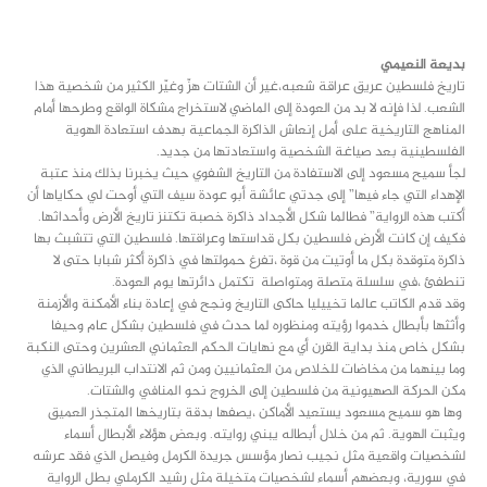
class="inline-block portfolio-desc">portfolio
text
بديعة النعيمي
تاريخ فلسطين عريق عراقة شعبه،غير أن الشتات هزّ وغيّر الكثير من شخصية هذا
الشعب. لذا فإنه لا بد من العودة إلى الماضي لاستخراج مشكاة الواقع وطرحها أمام
المناهج التاريخية على أمل إنعاش الذاكرة الجماعية بهدف استعادة الهوية
الفلسطينية بعد صياغة الشخصية واستعادتها من جديد.
لجأ سميح مسعود إلى الاستفادة من التاريخ الشفوي حيث يخبرنا بذلك منذ عتبة
الإهداء التي جاء فيها” إلى جدتي عائشة أبو عودة سيف التي أوحت لي حكاياها أن
أكتب هذه الرواية” فطالما شكل الأجداد ذاكرة خصبة تكتنز تاريخ الأرض وأحداثها.
فكيف إن كانت الأرض فلسطين بكل قداستها وعراقتها. فلسطين التي تتشبث بها
ذاكرة متوقدة بكل ما أوتيت من قوة ،تفرغ حمولتها في ذاكرة أكثر شبابا حتى لا
تنطفئ ،في سلسلة متصلة ومتواصلة تكتمل دائرتها يوم العودة.
وقد قدم الكاتب عالما تخييليا حاكى التاريخ ونجح في إعادة بناء الأمكنة والأزمنة
وأثثها بأبطال خدموا رؤيته ومنظوره لما حدث في فلسطين بشكل عام وحيفا
بشكل خاص منذ بداية القرن أي مع نهايات الحكم العثماني العشرين وحتى النكبة
وما بينهما من مخاضات للخلاص من العثمانيين ومن ثم الانتداب البريطاني الذي
مكن الحركة الصهيونية من فلسطين إلى الخروج نحو المنافي والشتات.
وها هو سميح مسعود يستعيد الأماكن ،يصفها بدقة بتاريخها المتجذر العميق
ويثبت الهوية. ثم من خلال أبطاله يبني روايته. وبعض هؤلاء الأبطال أسماء
لشخصيات واقعية مثل نجيب نصار مؤسس جريدة الكرمل وفيصل الذي فقد عرشه
في سورية، وبعضهم أسماء لشخصيات متخيلة مثل رشيد الكرملي بطل الرواية