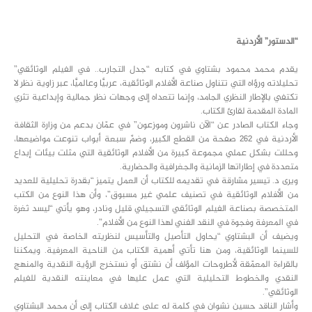
class="inline-block portfolio-desc">portfolio
text
“الدستور” الأردنية
يقدم محمد محمود بشتاوي في كتابه “جدل التجارب.. في الفيلم الوثائقي”
تحليلاته ورؤاه التي تتناول صناعة الأفلام الوثائقية، عربيًّا وعالميًّا، عبر زاوية نظر لا
تكتفي بالإطار النظري الجامد، وإنما تتعداه إلى وجهات نظر جمالية وإبداعية تثري
المادة المقدمة لقارئ الكتاب.
وجاء الكتاب الصادر عن “الآن ناشرون وموزعون” في عمّان بدعم من وزارة الثقافة
الأردنية في 262 صفحة من القطع الكبير، وضمَّ سبعة أبواب تنوعت مواضيعها،
وحللت بشكل عملي مجموعة كبيرة من الأفلام الوثائقية التي مثلت بيئات إبداع
متعددة في إطاراتها الزمانية والجغرافية والحضارية.
ويرى د. تيسير مشارقة في تقديمه للكتاب أن العمل يتميز “بقدرة تحليلية للعديد
من الأفلام الوثائقية في تصنيف علمي غير مسبوق”، وأن هذا النوع من الكتب
المتخصصة بصناعة الفيلم الوثائقي التسجيلي قليل ونادر، وهو يأتي “ليسد ثغرة
في المعرفة وفجوة في النقد الفني لهذا النوع من الأفلام”.
ويضيف أن البشتاوي “يحاول التأصيل والتأسيس لنظريته الخاصة في التحليل
للسينما الوثائقية، ومن هنا تأتي أهمية الكتاب من الناحية المعرفية. ويمكننا
بالقراءة المعمّقة لأطروحات المؤلف أن نشتق أو نستخرج الرؤية النقدية والمنهج
النقدي والخطوط التحليلية التي عمل عليها في معاينته النقدية للفيلم
الوثائقي”.
وأشار الناقد حسين نشوان في كلمة له على غلاف الكتاب إلى أن محمد البشتاوي