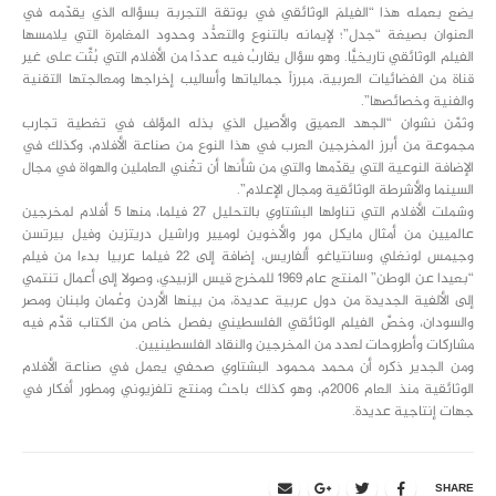
يضع بعمله هذا “الفيلمَ الوثائقي في بوتقة التجربة بسؤاله الذي يقدّمه في
العنوان بصيغة “جدل”؛ لإيمانه بالتنوع والتعدُّد وحدود المغامرة التي يلامسها
الفيلم الوثائقي تاريخيًّا. وهو سؤال يقاربُ فيه عددًا من الأفلام التي بُثَّت على غير
قناة من الفضائيات العربية، مبرزاً جمالياتها وأساليب إخراجها ومعالجتها التقنية
والفنية وخصائصها”.
وثمَّن نشوان “الجهد العميق والأصيل الذي بذله المؤلف في تغطية تجارب
مجموعة من أبرز المخرجين العرب في هذا النوع من صناعة الأفلام، وكذلك في
الإضافة النوعية التي يقدّمها والتي من شأنها أن تغْني العاملين والهواة في مجال
السينما والأشرطة الوثائقية ومجال الإعلام”.
وشملت الأفلام التي تناولها البشتاوي بالتحليل 27 فيلما، منها 5 أفلام لمخرجين
عالميين من أمثال مايكل مور والأخوين لوميير وراشيل دريتزين وفيل بيرتسن
وجيمس لونغلي وسانتياغو ألفاريس، إضافة إلى 22 فيلما عربيا بدءا من فيلم
“بعيدا عن الوطن” المنتج عام 1969 للمخرج قيس الزبيدي، وصولا إلى أعمال تنتمي
إلى الألفية الجديدة من دول عربية عديدة، من بينها الأردن وعُمان ولبنان ومصر
والسودان، وخصَّ الفيلم الوثائقي الفلسطيني بفصل خاص من الكتاب قدَّم فيه
مشاركات وأطروحات لعدد من المخرجين والنقاد الفلسطينيين.
ومن الجدير ذكره أن محمد محمود البشتاوي صحفي يعمل في صناعة الأفلام
الوثائقية منذ العام 2006م، وهو كذلك باحث ومنتج تلفزيوني ومطور أفكار في
جهات إنتاجية عديدة.
SHARE