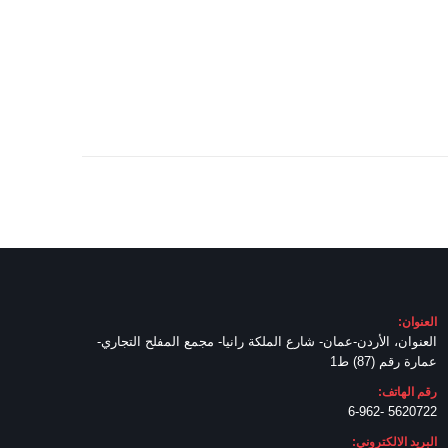
العنوان:
العنوان، الأردن-عمان- شارع الملكة رانيا- مجمع المفلح التجاري-
عمارة رقم (87) ط1
رقم الهاتف:
5620722 -6-962
البريد الالكتروني: