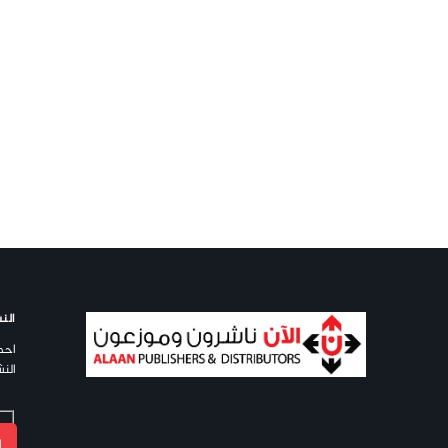
النش
احص
النش