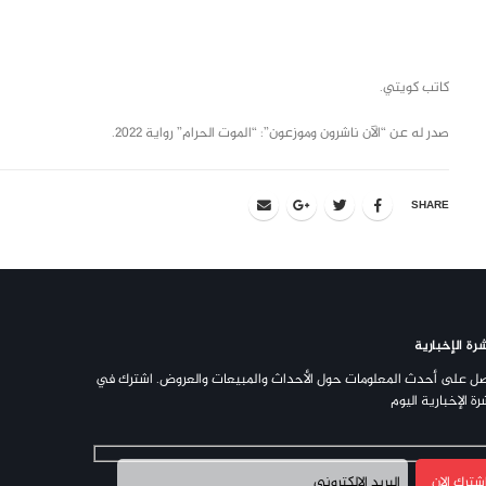
class="inline-block portfolio-desc">portfolio
text
كاتب كويتي.
صدر له عن “الآن ناشرون وموزعون”: “الموت الحرام” رواية 2022.
SHARE
رة الإخبارية
ل على أحدث المعلومات حول الأحداث والمبيعات والعروض. اشترك في
رة الإخبارية اليوم