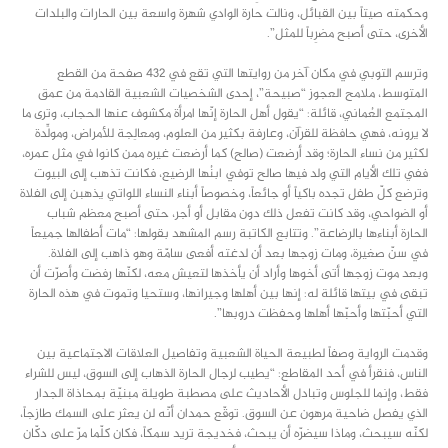
وحكمته صيتاً بين القبائل، ونالت حارة الوادي شهرة واسعة بين الحارات والبلدات
الأخرى، حتى أصبح مضرِباً للمثل”.
وترسم التوبي في مكان آخر من روايتها التي تقع في 432 صفحة من القطع
المتوسط، ملامح العجوز “صبيحة”، إحدى الشخصيات الشعبية القادمة من عمق
المجتمع العُماني، قائلة: “يقول أهل الحارة إنّها امرأة مكشوف عنها الحجاب، وترى ما
لا يرونه، فهي حافظة للقرآن، وعارفة بكثير من العلوم، ومعالِجة للأمراض، ومولِّدة
لكثير من نساء الحارة؛ وقد أرضعت (صالح) كما أرضعت غيره ممن كانوا في مثل عمره،
ففي تلك الأيام التي ولد فيها صالح توفي ابنُها الرضيع، فكانت تذهب إلى البيوت
وترضع كلّ طفل تجده باكياً أو جائعاً، وخصوصاً أبناء النساء اللواتي يذهبن إلى الفلاة
أو الضواحي، وقد كانت تفعل ذلك دون مقابل أو أجر، حتى أصبح معظم شباب
الحارة أبناءها بالرضاعة”. وتتابع الكاتبة رسم المشهد بقولها: “مات أطفالها جميعاً
في سنّ صغيرة، ومات زوجها بعد أن لدغته أفعى سامّة وهو ذاهب إلى الفلاة.
وبعد موت زوجها أتى أخوها وأراد أن يأخذها لتعيش معه، لكنّها رفضت وأصرّت أن
تبقى في بيتها قائلة له: إنها بين أهلها وجيرانها، وستحيا وتموت في هذه الحارة
التي أحبّتها وأحبّها أهلها وحفظت دروبها”.
وقدمت الرواية وصفاً لطبيعة الحياة الشعبية وتفاصيل العلاقات الاجتماعية بين
الناس، فنقرأ في أحد المقاطع: “يطيب لرجال الحارة الذهاب إلى السوق، ليس للشراء
فقط، وإنما للجلوس وتبادل الأحاديث على مصطبة طويلة مبنيّة بمحاذاة الجدار
الذي يفصل ضاحية مرهون عن السوق. توقّع حمدان أنّه لن يعثر على السمك طازجاً،
لكنّه سيبحث، وماذا سيضرّه أن يبحث، فخديجة تريد سمكاً، فكان كلّما مرّ على دكّان