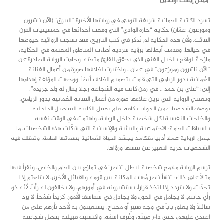
“ميدل إيست أونلاين”
تسرد الكاتبة العمانية شريفة التوبي في روايتها الأخيرة “البيرق” (الآن ناشرون
وموزعون، عمّان) حكاية “حارة الوادي” التي وقعت أحداثها في خمسينيات القرن
الفائت. ولأن هذه الحكاية لم تُذكر في كتب التاريخ، فقد نسجت الروائية خيوطها
في خيالها، وقدمت أبطالها برؤية سردية أضاءت المناطق المعتمة في الحكاية،
مازجةً الواقع بالخيال الفني الذي يحقق للقارئ متعته. وجاءت الرواية الصادرة عن
“الآن ناشرون وموزعون” في عمان ، واختيرت لغلافها صورة من أعمال الفنانة
العُمانية بدور الريامي التي قامت بتصميم الغلاف أيضاً. ووجهت المؤلفة إهداءها
إلى: “علي بن حمد .. في زمن كانت فيه الشجاعة رجلا يقال له ولد جريدة”.
وتعتني الرواية التي تزين غلافَها صورة من أعمال الفنانة العُمانية بدور الريامي،
بوصف الشخصيات من الجوانب كافة، فلم تغفل الكاتبة التفاصيل الداخلية
والخلجات النفسية لكل شخصية داخل الرواية، واهتمت في الوقت نفسه
بالسياقات العامة: الاجتماعية والبيئية والإنسانية التي شكَّلت هذه الشخصيات، ما
جعل الرواية عملا أدبيا متكاملا يجسّد الحياة العُمانية بسماتها العامة، وتمتلك فيه
الشخصيات حرية التعبير عن نفسها ورؤاها.
ترسم الرواية ملامح شخصية البطل “ناصر” في تمازج بين العام والخاص، ونقرأ فيها
مثالاً على ذلك: “نشأ ناصر مُهاب المكانة بين قومه والقبائل الأخرى، لا يتلعثم إذا
تحدّث، ولا يتردد إذا اتخذ قراراً، يستشيرونه في أمورهم، ولا يخالفون له رأياً، لأنّه ذو
رأي حاسم، لا يجامل في الحق، ولا يجادل في سفاسف الأمور، كريماً سَمْحاً، لا يرد
سائلاً ولا يغلق باباً في وجه فقيرٍ أو محتاج. يستعينون به لأخذ ثأرهم على من
اعتدى عليهم، حتى ذاع صيتُه، وعُرِف اسمُه، واكتسبت قبيلته بفضل شجاعته