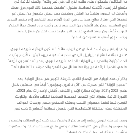
من الدكاكين يضحكون على طلبه الذي أتى في غير وقته”. وتصف الكاتبة في
مقطع آخر إحدى الأكلات العمانية، فتقول: “طبخت خديجة ذلك اليوم مرق سمك
وأضافت له الليمون وقليلاً من الفلفل وطبخت معه عيش مشخول من عيش (بو
قضمة) الذي اشتراه صالح حين عاد في المرة الأولى بعد انتقالهم إلى بيتهم الجديد
في الضاحية. حين عاد الأطفال من المدرسة، كانت رائحة مرق السمك تملأ المكان،
اقتربت نَفَافَة من موقد الطبخ، فكانت النار خامدة تحت القدرين، فسال لعابها
وركضت إلى أمها مستفسرة عن الغداء”.
وكتب إبراهيم بن أحمد الصلتي عن الرواية قائلاً: “ستكون الروائية شريفة التوبي
عندي بمثابة التشيلية إيزابيل الليندي صاحبة ‘سفينة نيرودا’ و’بيت الأرواح’ و’ابنة
الحظ’ و’باولا’ والعديد من الروايات الخالدة. شريفة التوبي بعد رائعة ‘سجين الزُّرقة’
ها هي تقدم لنا رائعة من روائعها ستنال من الشهرة والحظوة ما نالتها سابقتُها”.
يذكر أن هذه الرواية هي الإصدار الثاني لشريفة التوبي في مجال الرواية بعد
“سجين الزرقة” التي صدرت عن “الآن ناشرون وموزعون” أيضاً في طبعتين خلال
عامي 2021 و2021، وفازت بجائزة الإبداع الثقافي لأفضل الإصدارات لعام 2021م
(الدورة الثانية عشرة)، التي تقيمها الجمعية العمانية للكتاب والأدباء. وتناولت
التوبي فيها قضية مجهولي النسب وموقف المجتمع منهم، ورصدت الجوانب
المختلفة لهذه المشكلة الاجتماعية التي يتحمل تبعاتها أشخاص لا ذنب لهم.
وصدر لشريفة التوبي إضافة إلى هاتين الروايتين ستة كتب في المقالات والقصص
والنصوص والرسائل هي: “المقعد شاغر”، و”في قلبي شجرة”، و”نثار”، و”انعكاس”،
و”سُعاد.. رسائل لم تصل”، و”عين السواد”.