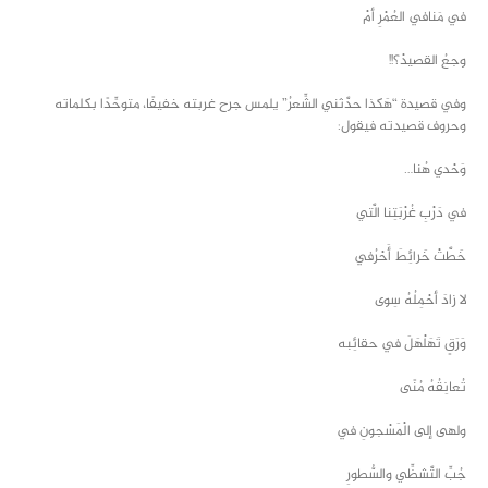
في مَنافي العُمْرِ أمْ
وجعُ القصيدْ؟!!
وفي قصيدة “هَكذا حدَّثني الشِّعرُ” يلمس جرح غربته خفيفًا، متوحِّدًا بكلماته
وحروف قصيدته فيقول:
وَحْدي هُنا…
في دَرْبِ غُرْبَتِنا الَّتي
خَطَّتْ خَرائِطَ أَحْرُفي
لا زادَ أحْمِلُهُ سِوى
وَرَقٍ تَهَلْهَلَ في حقائِبه
تُعانِقُهُ مُنًى
ولهى إلى الْمَسْجونِ في
جُبِّ التَّشظِّي والسُّطورِ