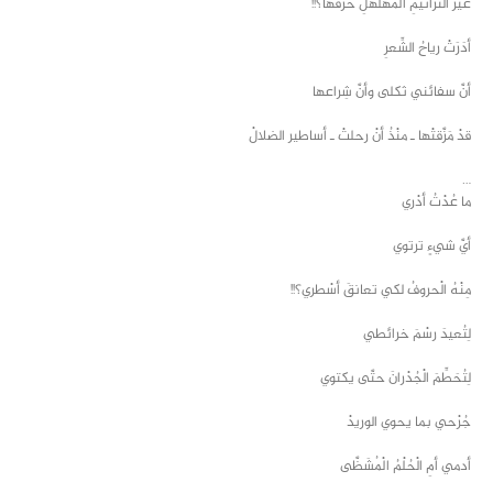
غيْرَ الْترانيمِ الْمُهلْهَلِ حرْفُها؟!!
أدَرَتْ رياحُ الشِّعرِ
أنَّ سفائني ثكلى وأنَّ شِراعها
قدْ مَزَّقتْها ـ منْذُ أنْ رحلتْ ـ أساطير الضلالْ
…
ما عُدْتُ أدْري
أيَّ شيءٍ ترتوي
مِنْهُ الْحروفُ لكي تعانقَ أسْطري؟!!
لِتُعيدَ رسْمَ خرائطي
لِتُحَطِّمَ الْجُدْرانَ حتَّى يكتوي
جُرْحي بما يحوي الوريدْ
أدمي أمِ الْحُلْمُ الْمُشَظَّى