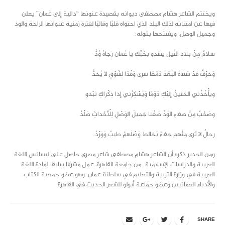
ويختتم الشاعر هشام مصطفى ديوانه بقصيدة عنونها “دالية إلى عُمان” يعلن
فيها عن امتنانه لذلك البلد الذي احتواه قلبًا وقالبًا لفترة زمنية عنوانها الراحة والود
وجميل الوصل، ويفتتحها بقوله:
سلامٌ مِنْ بِلادِ النِّيل يشدو بِحُبِّكِ يا عُمان زَجاهُ وُدُّ
وَحَرْفٌ قَدْ سَقاهُ البُعْدُ دَمْعًا سرى وَقْدًا لِشَوْقٍ لا يُحَدُّ
ويأْخُذُني الحَنينُ إليْكِ دَوْمًا وَيُسْكِرُني إذا ذِكْراكِ تَبْدو
وصَحْبٌ مِنْ صفاءِ الوُدِّ صُغْنا جَميلَ الوَصْلِ لِلْأحْداثِ صَلْدُ
رجالٌ لا تَرى مِنْهم جفاءً يُخالط وَصْلَهمْ طيبٌ وَوَرْدُ.
ومن الجدير ذكره أن الشاعر هشام مصطفى شاعر مصري حاصل على ليسانس اللغة
العربية والدراسات الإسلامية ـمن جامعة القاهرة، عمل مشرفا سابقا لمادة اللغة
العربية في وزارة التربية والتعليم في سلطنة عمان. وهو عضو جمعية الكتاب
والأدباء العمانيين وعضو جماعة أبولو للشعر الحديث في القاهرة.
SHARE