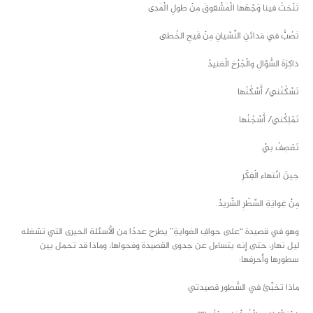
تَنْحَتُ فينا وَجْهَها الْمَشْقوقَ مِنْ طولِ الْمَدى
تَصُبُّ في مَدائنِ النِّسْيانِ مِنْ قَيحِ الخُطى
ذاكِرَةَ السُّؤالِ والْجُرْحَ الْعَنيدْ
تَسْكُنُني/ أَسْكُنُها
تَمْلِكُني/ أَسْجُنُها
تَعْصِفُ بيْ
حِينَ انْتهاء الْفِكْرِ
مِنْ غِوايَةِ السَّطْرِ الشَّريدْ.
وهو في قصيدة “على حوافِ الغوايةِ” يطرح عددًا من الأسئلة الحيرى التي تشغله
ليل نهار، حتى إنه يتساءل عن جدوى القصيدة وفحواها، وماذا قد تحمل بين
سطورها وأحرفها:
ماذا تخبِّئ في السُّطور قصيدتي