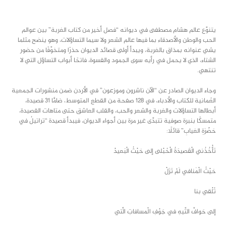
class="inline-block portfolio-desc">portfolio
text
يتنوَّع عالم هشام مصطفى في ديوانه “فصل أخير من كتاب الغربة” بين عوالم
الحب والوطن والأصدقاء بما فيها عالم الشعر ولا سيما التساؤلات، وهو ينضح مثلما
يشي عنوانه بمذاق بالغربة، ويبدأ أولى قصائد الديوان حذرًا ومتخوِّفًا من حضور
الشتاء، الذي لا يحمل في رأيه سوى الجمود والقسوة، فاتحًا أبواب التساؤل التي لا
تنتهي.
وجاء الديوان الصادر عن “الآن ناشرون وموزعون” في الأردن ضمن منشورات الجمعية
العُمانية للكتاب والأدباء، في 128 صفحة من القطع المتوسط، ضامًّا 31 قصيدة،
أبطالها التساؤلات والغربة والشعر والحب، والقلب العاشق حتى متاهات القصيدة،
متمسكًا بنبرة صوفية تتبدَّى غير مرة بين أجواء الديوان، فيبدأ قصيدة “تراتيلُ في
حَضْرَةِ الغيابِ” قائلًا:
تَأْخُذُني الْقَصيدَةُ الْحُبْلى إلى حَيْثُ الْبَعيدْ
حَيْثُ الْمَنافي لَمْ تَزَلْ
تُلْقي بنا
إلى حَوافِّ التِّيهِ في جَوْفِ الْمسافاتِ الَّتي