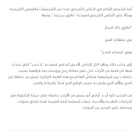
كما استحضر الشاعر في التناص التاريخي عددًا من الشخصيات والقصص التاريخية،
ومثالًا على التّناص التاريخي قصيدته “طارق بن زياد”، ومنها:
“لطارِق ذلك البحارُ
في خفقاتهِ السيرُ
وفي غصباتهِ العبـرُ”.
إلى جانب ذلك، وظف التل التناص الأدبي كما في قصيدته “يا ذيب” التي تحدث
فيها عن قصة من التّراث، تدل على معاناة رجل وزوجته بعد فراقهما بسبب
خلافات بين قبيلتيهما، فتناصَّ الشاعر مع هذه القصة التراثية، ليعبّر من خلالها عن
الحزن والألم الذي يشعر به بسبب الواقع الذي امتلأ بالخيانة والغدر.
من الجدير ذكره أن د. أماني أبو يحيى من الأردن، حاصلة على درجة الدكتوراة في
الدراسات النقدية والأدبية، عملت كمعلمة للغة العربية لمدة ثماني سنوات،
وحاصلة على العديد من الدورات.