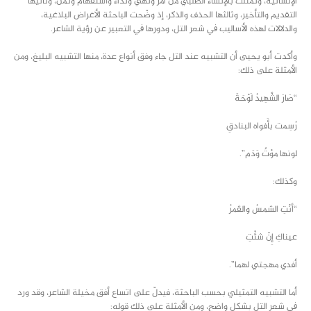
الإنشائية، وتمثّلت بالإنشاء الطلبي من أمر ونهي ونداء واستفهام وتَمَنٍّ، وثانيها
التقديم والتأخير، وثالثها الحذف والذكر، إذ وضّحت الباحثة الأغراض البلاغية،
والدلالات لهذه الأساليب ﰲ شعر التل، ودورها ﰲ التعبير عن رؤية الشاعر.
وأكدت أبو يحيى أن التشبيه عند التل جاء وفق أنواع عدة، منها التشبيه البليغ، ومن
الأمثلة على ذلك:
“صَارَ الشَّهِيدُ لَوْحَةً
رُسِمت بأَفواه البنادقِ
لونها موْتٌ وَدَم”.
وكذلك:
“أنْتِ الشمسُ والقَمرُ
عيناكِ إِنْ شئْتِ
أفدي مهجتي لهما”.
أما التشبيه التمثيلي بحسب الباحثة، فيدلّ على اتساع أفق مخيلة الشاعر، وقد ورد
ﰲ شعر التل بشكل واضح، ومن الأمثلة على ذلك قوله: