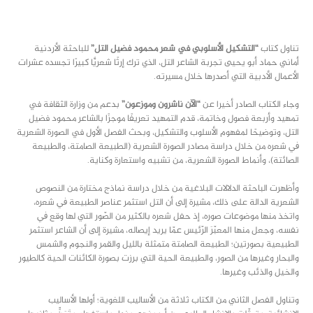
class="inline-block portfolio-desc">portfolio
text
تناول كتاب
“التشكيل الأسلوبي في شعر محمود فضيل التل”
للباحثة الأردنية
أماني حماد أبو يحيى تجربة الشاعر التل، الذي ترك إرثًا شعريًّا كبيرًا تجسده عشرات
الأعمال الأدبية التي أصدرها خلال مسيرته.
وجاء الكتاب الصادر أخيرا عن
“الآن ناشرون وموزعون”
بدعم من وزارة الثقافة في
تمهيد وأربعة فصول وخاتمة، قدم التمهيد تعريفًا موجزًا بالشاعر محمود فضيل
التل، وتوضيحًا لمفهوم الأسلوب والتشكيل، وبحث الفصل الأول في الصورة الشعرية
ﰲ شعره من خلال دراسة مصادر الصورة الشعرية (الطبيعة الصامتة، والطبيعة
الصائتة)، وأنماط الصورة الشعرية، من تشبيه واستعارة وكناية.
وأظهرت الباحثة الدلالات البلاغية من خلال دراسة نماذج مختارة من النصوص
الشعرية الدالة على ذلك، مشيرة إلى أن التل استثمر عناصر الطبيعة ﰲ شعره،
واتخذ منها موضوعات صوره، إذ حفل شعره بالكثير من الصّور التي لها وقع ﰲ
نفسه، وجعل منها المعبّرَ الرّئيس عمّا يريد إيصاله، مشيرة إلى أن الشاعر استثمر
الطبيعية بصورتين؛ الطبيعة الصامتة متمثلة بالليل والقمر والنجوم والشمس
والبحار وغيرها من الصور، والطبيعة الحية التي برزت بصورة الكائنات الحية كالطيور
والخيل والذئب وغيرها.
وتناول الفصل الثاني من الكتاب ثلاثة من الأساليب اللغوية؛ أولها الأساليب