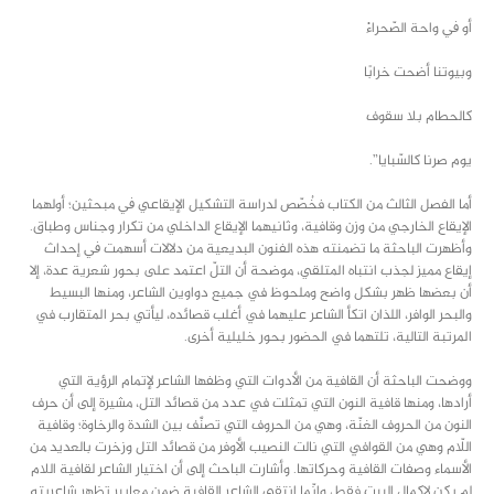
أو ﰲ واحة الصّحراءْ
وبيوتنا أضحت خرابًا
كالحطام بلا سقوف
يوم صرنا كالسّبايا”.
أما الفصل الثالث من الكتاب فخُصّص لدراسة التشكيل الإيقاعي ﰲ مبحثين؛ أولهما
الإيقاع الخارجي من وزن وقافية، وثانيهما الإيقاع الداخلي من تكرار وجناس وطباق.
وأظهرت الباحثة ما تضمنته هذه الفنون البديعية من دلالات أسهمت ﰲ إحداث
إيقاع مميز لجذب انتباه المتلقي، موضحة أن التلّ اعتمد على بحور شعرية عدة، إلا
أن بعضها ظهر بشكل واضح وملحوظ في جميع دواوين الشاعر، ومنها البسيط
والبحر الوافر، اللذان اتكأ الشاعر عليهما في أغلب قصائده، ليأتي بحر المتقارب في
المرتبة التالية، تلتهما في الحضور بحور خليلية أخرى.
ووضحت الباحثة أن القافية من الأدوات التي وظفها الشاعر لإتمام الرؤية التي
أرادها، ومنها قافية النون التي تمثلت في عدد من قصائد التل، مشيرة إلى أن حرف
النون من الحروف الغنّة، وهي من الحروف التي تصنَّف بين الشدة والرخاوة؛ وقافية
اللّام وهي من القوافي التي نالت النصيب الأوفر من قصائد التل وزخرت بالعديد من
الأسماء وصفات القافية وحركاتها. وأشارت الباحث إلى أن اختيار الشاعر لقافية اللام
لم يكن لإكمال البيت فقط، وإنّما انتقى الشاعر القافية ضمن معايير تظهر شاعريته