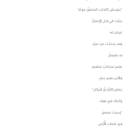
“يتوحش كالذئب المتضوِّر جوعًا
يتلذّذ ﰲ قتل الإِنسانْ
عينان له؛
وفم يتَحدَّث عن صيْدٍ
له طعمانْ
طعم لخِياناتٍ عظمى
والآخر طعم دِمَاءٍ
تغلي كالنّار أوِ البُركان”.
وكذلك في قوله:
“وحيث نمضي
في شعاب الْأَرْضِ