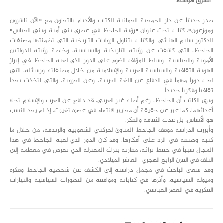
“الشرق الأوسط”
صدر حديثاً عن دار الجمعية العمانية للكتاب والأدباء بالتعاون مع «الآن ناشرون
وموزعون»، كتاب تحت عنوان «رؤية الجاحظ في عصري بني أمية وبني العباس»
للدكتور سليم الهنائي. والكتاب يتناول الروايات التاريخية التي تضمنتها مصنفات
الجاحظ، التي كشفت عن رؤيته التاريخية والسياسية، وخاصة رؤيته للدولتين
الأموية والعباسية. وسلط المؤلف الضوء على الدور الذي لعبه الجاحظ في إبراز
الهوية الثقافية والسياسية العربية والإسلامية من خلال مصنفاته ورسائله، التي
لعب دوراً مهماً في الدفاع عن اللغة العربية، وعن العروبة، والتي اتخذت بعداً
ثقافياً وفكرياً جديداً.
ويرى الكاتب أن الجاحظ، رغم أصله غير العربي، قد دافع عن العرب والإسلام تجاه
أعدائهما، كما عبر عن حقيقة أن معايير الانتماء في عصره تغيرت، إذ لم يعد النسب
هو الأساس، بل غدت الثقافة والفكر.
وأبرزت الدراسة موقف الجاحظ المناوئ لحركتي الشعوبية والزندقة، من خلال ما
كتبه وصنفه في الرد على أفكارها. وقد كان الدور الذي لعبه الجاحظ في هذا
المجال سبباً في حفظ تراثه، مقارنة بتراث المعتزلة الذي تعرض في معظمه إلى
التلف في القرن الرابع الهجري- العاشر الميلادي.
وقد سعى الباحث في مجمل دراسته إلى الكشف عن شخصية الجاحظ وفكره
وميوله السياسية، وأثرها في كتاباته ومواقفه من التطورات السياسية والتيارات
الفكرية في العصر العباسي.