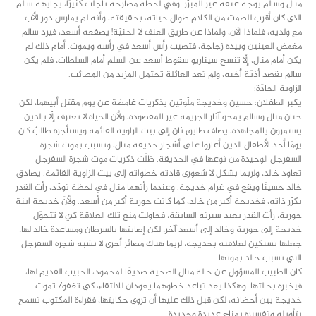
منال وسالم بوجه عنفه غير المبرّر. وفي لحظة مصارحة تأجلّت كثيرًا، يجابهه سالم
الذي كان أقرب للصمت من الكلام طوال حياته، بحقيقته، وأنه لم يمارس دور الأب
مع ولديه، فلماذا الآن، ولماذا عن طريق العنف لا الحنيّة! يصفعه أسعد، فيرد سالم
مغمض العينين وبيده زجاجة، فتصيب رأس أسعد في رأسه ويموت. أمام ذلك لم
يكن أمام منال، إلّا تنسج سيناريو سقوط أسعد عن السلم أمام السلطات، فلم يكن
سالم يقصد أذيّة أخيه، ولم تعد العائلة تحتمل المزيد من المصائب.
الزاوية الحادّة:
يكبر الطفلان: حسين وخديجة ملّوثين بذكريات غامضة عن يوم مقتل أبيهما، لكن
حنان منال وسالم يمحو آثار الجريمة غير المقصودة، ولأن الحياة لا تعترف إلّا بالذين
يستمرون بالمجاهدة، يضاف طابق ثان إلى بيت الزاوية القائمة ويستأجره طالبٌ كان
يومًا أحد الأطفال الذين أغاروا على أشجار حديقة منال، وتسبب بموت شجرة
السفرجل الوحيدة من نوعها في الحديقة. ظلّت ذكريات موت شجرة السفرجل
تعاود خالد، ولربما بشكل لا شعوري قادته خطواته إلى بيت الزاوية القائمة. يصادق
خالد حسينًا ويقع في غرام خديجة. وعندما رأتهما منال في لحظة تودّد، رأت القدر
يكرّر ذاته، فخديجة أكبر من خالد، كما كانت حورية أكبر من أسعد. ولأنّ خديجة ابنة
حورية، رأت القدر يعيد سيرته السابقة، فحاولت منع تلك العلاقة كي لا تتحوّل
خديجة إلى حورية وخالد إلى أسعد آخر، لكن إصابتها بالسرطان ومساعدة خالد لها،
جعلها تستكين لعلاقته بخديجة، لربما هناك مصائر أخرى لا تشبه شجرة السفرجل
التي تسبب خالد بموتها.
كان الطبيب المسؤول عن حالة منال الصحية صديقًا لمحمود، الحبيب القديم لها،
فيخبره بحالتها. وهكذا بعد تباعد خطوهما يعودان للالتقاء، كي تغفو/ تموت
خديجة بين أحضانه، لكن قبل ذلك عليها أن تروي حكايتها، فقراءة المكتوب تسمح
بتأويله وتفسيره بمناح عديدة وجديدة.