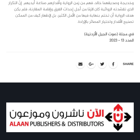
وخديجة وصديقهما خالد، فهم من زمن الرواية وأقدارهم صناعة أيديهم. إنّ التكرار
الذي تقصّدته الروائية كان لازمًا من أجل إحداث الفرق وإقامة المقارنة، فلم يكن
هدف الرواية أن تختم بنهاية فيها من الأمل الكثير، بل لإظهار كيف من الممكن
تصنيع الأقدار واختيار المصائر بالإرادة.
في مجلة (صوت الجيل الأردنية)
العدد 13 – 2023
SHARE