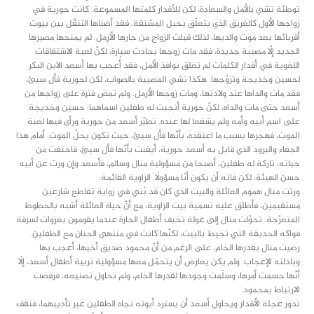
توطئة تشي بالأمل والسعادة، لكن للأقدار كلمتها المسموعة. كانت حورية في
زواجها الأول كالغريق الذي يتعلّق بحبل المشنقة، فقد أضناها التنقّل بين بيوت
أقربائها بعد موت والديها، لذلك قبلت الزواج من جارها الأرمل. لم يمنحها مصيرها
الجديد إلّا مصيبة جديدة، فقد مات زوجها بحادث سيارة، لكنّ لعبة الاشتقاقات
اللغوية في أقدار الكلمات لم تغلق نوافذ الأمل، فقد أُعجب بها أسعد الابن البكر
لحسين وخديجة وتزوّجها. هكذا تشي المصيبة بالصواب، لكن لحورية فأل سيئ،
فقد مات والداها عند ولادتها، ومات زوجها الأرمل. ولم تمض فترة على زواجها من
أسعد حتى مات والداه، لكنّ حورية أنجبت له طفلين اسماهما: حسين وخديجة
على اسم أبيه وأمه ولم يشفعا لها عنده. تطيّر أسعد من حورية ورأى فيها لعنة
الموت، فهجرها بسبب ما اعتقده، بأنّها فأل سيئ، حيث تكون يحلّ الموت. أمام هذا
الجفاء والبرود الذي قابل به أسعد حورية، أيقنت بأنّها فأل سيئ، فاختفت من
حياته، تاركة له طفلين، أصبحا من مسؤولية منال وسالم، فأسعد وإن ورث عن أبيه
حسن الهيئة، لكن فاته أن يكون أبًا مسؤولًا. الزاوية القائمة:
ورثت منال هموم العائلة والبيت الذي كان قد بُني في زواية تقاطع شارعين
مستقيمين، فأطلق عليه تسمية بيت الزاوية، مع أنّ حياة العائلة أشبه بالخطوط
المتعرّجة. تحوّلت منال إلى غولة تخيف أطفال الحارة عندما يقومون بغزوات لسرقة
فواكه الحديقة التي تحيط بالبيت، لكنّها كانت في منتهى الحنان مع الطفلين.
رضيت منال بقدرها الخام، على الرغم من أنّ محمود صديق أخيها، أعجب بها
وبادلته الإعجاب. ولم يكن يعارض أن يتحمّل معها مسؤولية تربية أطفال أسعد، إلّا
أنّها حسمت أمرها، وسلّمت وجودها لقدرها الخام، ولم تحاول تصنيعه، فرفضت
الارتباط بمحمود.
تدور عجلة الأقدار ويحاول أسعد أن يسترد أبوته تجاه الطفلين عبر تأديبهما، فتقف