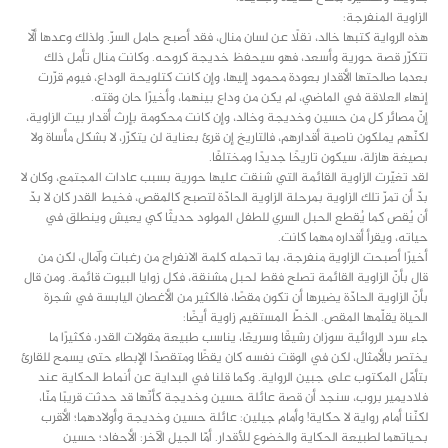
الزاوية المنفرجة:
هذه الرواية كتبها خالد، نقلًا عن لسان منال، فقد أصبح حامل السرّ. ولذلك وعدها ألّا
تتكرّر قصة حورية وأسعد، فهو سيحفظ خديجة كروحه. وكانت منال تأمل ذلك
بعدما صالحتها الأقدار بعودة محمود إليها، وإن كانت كتلويحة الوداع، فيوم قرّرت
إنهاء العلاقة في الماضي، لم يكن من وداع بينهما، وأخيرًا حان وقته.
إنّ مصائر كل من حسين وخديجة وخالد، وإن كانت محكومة بإرث أقدار بيت الزاوية،
لكنّهم يملكون ناصية أقدارهم، فالتاريخ إن قرئ بعناية لن يتكرّر، لا بشكل مأساة ولا
بصيغة هازلة، سيكون تاريخًا جديدًا ومختلفًا.
لقد تغيّرت الزاوية القائمة التي شنقت عليها حورية بسبب عادات المجتمع، وكان لا
بدّ أن تمرّ تلك الزاوية بمرحلة الزاوية الحادّة لتصبح كالمقص، فخيط القدر كان لا بدّ
أن يُقص كما يُقطع الحبل السري للطفل المولود حديثًا كي يعيش وينطلق في
حياته، ويقرأ أقداره مهما كانت.
أخيرًا أصبحت الزاوية منفرجة، بما تحمله كلمة الانفراج من رغبات وآمال، لكن من
قال بأنّ الزاوية القائمة تصلح فقط لحبل مشنقة، فكل زوايا البيوت قائمة. ومن قال
بأنّ الزاوية الحادّة يضيرها أن تكون مقصًا، فالكثير من الأغصان اليابسة في شجرة
الحياة يقلّمها المقص. الخطّ المستقيم زاوية أيضًا:
جاء سرد الروائية سوزان رشيقًا وسريعًا، يناسب طبيعة مقولات القدر، فكثيرًا ما
يختصر بالأمثال، لكن في الوقت نفسه كان يقظًا ومتقصدًا الإبطاء حتى يسمح للقارئ
بتأمّل المكتوب على جبين الرواية. وكما قلنا في البداية عن أنماط الحكاية عند
فلاديمير بروب، سنجد أن قصة عائلة حسين وخديجة كأنّها قد حدثت قريبًا منّا،
لكنّنا أمام رواية لا حكاية! وأمام جيلين: عائلة حسين وخديجة وأولادهما؛ الأقرب
بحياتهما لطبيعة الحكاية والخضوع للأقدار. أمّا الجيل الآخر: الأحفاد؛ حسين