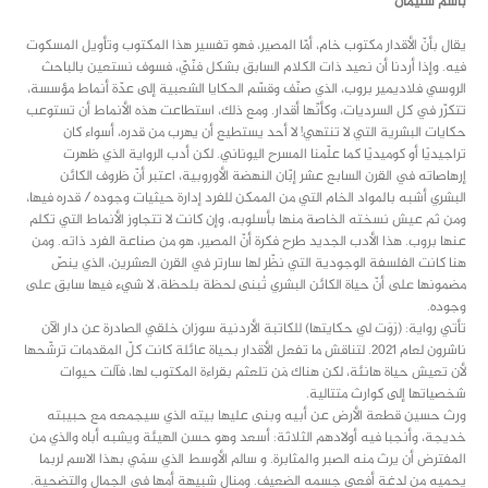
باسم سليمان
يقال بأنّ الأقدار مكتوب خام، أمّا المصير، فهو تفسير هذا المكتوب وتأويل المسكوت
فيه. وإذا أردنا أن نعيد ذات الكلام السابق بشكل فنّيّ، فسوف نستعين بالباحث
الروسي فلاديمير بروب، الذي صنّف وقسّم الحكايا الشعبية إلى عدّة أنماط مؤسسة،
تتكرّر في كل السرديات، وكأنّها أقدار. ومع ذلك، استطاعت هذه الأنماط أن تستوعب
حكايات البشرية التي لا تنتهي! لا أحد يستطيع أن يهرب من قدره، أسواء كان
تراجيديًا أو كوميديًا كما علّمنا المسرح اليوناني. لكن أدب الرواية الذي ظهرت
إرهاصاته في القرن السابع عشر إبّان النهضة الأوروبية، اعتبر أنّ ظروف الكائن
البشري أشبه بالمواد الخام التي من الممكن للفرد إدارة حيثيات وجوده / قدره فيها،
ومن ثم عيش نسخته الخاصة منها بأسلوبه، وإن كانت لا تتجاوز الأنماط التي تكلم
عنها بروب. هذا الأدب الجديد طرح فكرة أنّ المصير، هو من صناعة الفرد ذاته. ومن
هنا كانت الفلسفة الوجودية التي نظّر لها سارتر في القرن العشرين، الذي ينصّ
مضمونها على أنّ حياة الكائن البشري تُبنى لحظة بلحظة، لا شيء فيها سابق على
وجوده.
تأتي رواية: (رَوَت لي حكايتها) للكاتبة الأردنية سوزان خلقي الصادرة عن دار الآن
ناشرون لعام 2021. لتناقش ما تفعل الأقدار بحياة عائلة كانت كلّ المقدمات ترشّحها
لأن تعيش حياة هانئة، لكن هناك مَن تلعثم بقراءة المكتوب لها، فآلت حيوات
شخصياتها إلى كوارث متتالية.
ورث حسين قطعة الأرض عن أبيه وبنى عليها بيته الذي سيجمعه مع حبيبته
خديجة، وأنجبا فيه أولادهم الثلاثة: أسعد وهو حسن الهيئة ويشبه أباه والذي من
المفترض أن يرث منه الصبر والمثابرة. و سالم الأوسط الذي سمًي بهذا الاسم لربما
يحميه من لدغة أفعى جسمه الضعيف. ومنال شبيهة أمها في الجمال والتضحية.