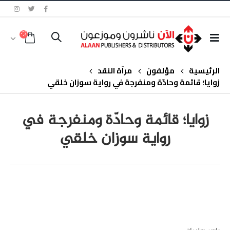
الرئيسية
مؤلفون
مرآة النقد
زوايا؛ قائمة وحادّة ومنفرجة في رواية سوزان خلقي
زوايا؛ قائمة وحادّة ومنفرجة في
رواية سوزان خلقي
class="inline-block portfolio-desc">portfolio
text