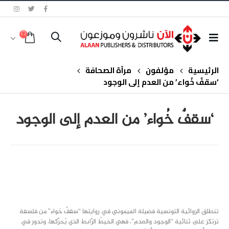
الرئيسية
مؤلفون
مرآة الصحافة
‘سقفٌ خُواء’ من العدم إلى الوجود
‘سقفٌ خُواء’ من العدم إلى الوجود
class="inline-block portfolio-desc">portfolio
text
تنطلق الروائية التونسية فضيلة الميموني في روايتها “سقفٌ خَواء” من فلسفة
ترتكز على ثنائية “الوجود والعدم”، فهي الخيطُ الرَّابط الذي يُحرِّكها، وتدور في