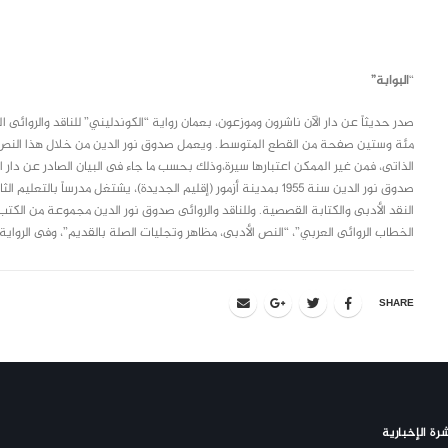
class="inline-block portfolio-desc">portfolio
text
“
البوابة”
صدر حديثاً عن دار الآن ناشرون وموزعون، بعمان رواية “الكوندليني” للناقد والروائى ا
مئة وستين صفحة من القطع المتوسط. ويعمل صدوق نور الدين من خلال هذا النص ال
الذاتى، فمن غير الممكن اعتبارها سيرة،وذلك بحسب ما جاء فى البيان الصادر عن دار الن
صدوق نور الدين سنة 1955 بمدينة أزمور (إقليم الجديدة)، يشتغل مدرساً
النقد الأدبى والكتابة القصصية. وللناقد والروائى صدوق نور الدين مجموعة من الكتب
الخطاب الروائى العربي”، “النص الأدبى، مظاهر وتجليات الصلة بالقديم”، وفى الرواية: “ا
SHARE
رة الإخبارية