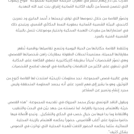
صدرت عن دار إيهام للنشر في طهران، الترجمة الفارسية لمجموعة “أمواج ريسوت”
التي تتضمن قصصاً من تأليف الكاتبة العُمانية إشراق بنت عبد الله النهدية.
وتصوّر القاصة من خلال نصوصها التي تولى ترجمتها د.أحمد الجابري ود.نسرين
كابنجي، البيئة الشعبية العُمانية بعفوية النمط الحكائي الشعبي، ويتبدى ذلك
في استعاراتها من مفردات اللهجة المحكية واختيار موضوعات تتصل بالبيئة
الشعبية الغنية بالسرد.
وتلتقط القاصة حكاياتها من الحياة اليومية وتنسج تفاصيلها بواقعية تُظهر
مفارقاتها الجميلة، مستعيدةً لحظات الطفولة بمقاربات راهن شخصياتها القصصي،
وهي تصوّر الشخصيات أحياناً بطريقة كاريكاتيرية تضفي الفكاهة على الحكاية
التي تنطوي على الكثير من التناقضات والمبالغة في الوصف لملامح الشخصيات.
وفي غالبية قصص المجموعة، نجد معلومات تاريخيّة استندت لها القاصة كنوعٍ من
التوثيق، وهو ما يشير إلى فهمٍ للسرد على أنه يجسد المعلومة المتحققة وليس
مجرد إنشاءٍ وتعبير عن المشاعر.
ويقول الناقد التونسي بوبكر محمد المبروك في تقديمه للمجموعة: “هذه القصص
حَريّة بالاهتمام، وجديرة بالقراءة، لما تضمنته من جهد بيّن في البحث والتنقيب
والالتقاط وما بدا فيها من خيالٍ خصب في الحكي والتشكيل… وتبدو الأصالة فيها
حاضرة منثورة على أغلب الأقاصيص، حضوراً يعكسه الاهتمام بالزينة المحلية
النسائية، مثلما يعكسه الحضور اللافت للّهجة المحلية التي تواترت في النصوص
بشكل كثيف”.