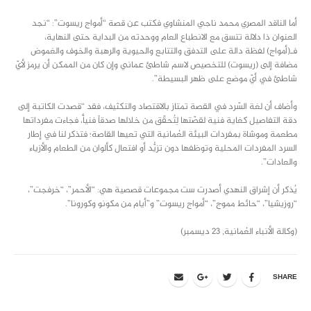
أما الناقد المصري محمد ناجي المنشاوي فكتب عن قصة “أمواج ريسوت”: “نجد
العنوان ذا دلالة تتسق مع الانطباع العام ووحدته من البداية حتى النهاية،
فـ(أمواج) لفظة دالة على التدفق والتتابع والحيوية والرهبة والخوف والغموض
مضافة إلى (ريسوت) للتخصيص لاسم شاطئ عماني وإن كان من الممكن أن يرمز لأيّ
شاطئ في أيّ موضع على ظهر البسيطة”.
وأضاف أن لغة السّرد في القصة تمتاز بالاقتصاد والتكثيف، فقد “قصدت الكاتبة إلى
دقة التفاصيل كغاية فنية لقصّتها لِتُحقّق من خلالها صدقاً فنياًّ، فجاءت مفرداتها
مطعمة وموشاة بمفردات البيئة العُمانية التي تعيها القاصة؛ فتذكر لنا في إطار
السرد المفردات المحلية وتوظفها دون تزيُّد أو افتعال كألوان من الطعام والأزياء
والعادات”.
يُذكر أن إشراق النهدي أصدرت ست مجموعات قصصية هي: “الأحمر”، “خرفجت”،
“روزيشيا”، “حائط مموج”، “أمواج ريسوت” و”أيام من مكونو وكورونا”.
(وكالة الأنباء العُمانية, 23 ديسمبر)
SHARE