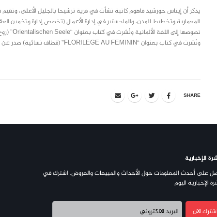
يذكر أن إيناس خورشيد فاهوم كاتبة نشأت في قرية ترشيحا بالجليل الأعلى، وتقيم 
المعمارية وتخطيط المدن، والماجستير في إدارة الأعمال (تخصص إدارة وتخمين ال
نصوصها إلى
ونُشرت في كتاب بعنوان “FLORILEGE AU FEMININ” (قطاف نسائية) صدر عن دار مقاربات.
SHARE
رة الإخبارية
ل على أحدث المعلومات حول الأحداث والمبيعات والعروض. اشترك في
رة الإخبارية اليوم