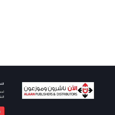
النش
احص
النش