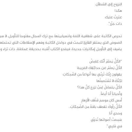
النزوح إلى الشطآن.
هكذا
عثرتُ عليك
ذات جَزْر”.
تحرص الكاتبة على شفافية اللغة وانسيابيتها، مع ترك المجال مفتوحا للتأويل، لا سي
الغموض الذي يستفز القارئ للبحث في دواخل الكاتبة وفهم الإسقاطات التي تحتملها 
يضيف إلى التأويل إمكانيات جديدة، فيغدو الكتاب أشبه بحديقة عملاقة، ذات ثراء وحي
“الكُلُّ يَعلَمُ أنَّك غامِضٌ
الكُلُّ يَعلَمُ عن حدائِقِكَ الغريبة
يقولون إنَّكَ تُربِّي بها أنواعاً من الضّحِكاتِ
لكِنَّكَ لا تَسْتَعمِلُها
الكُلُّ يتساءَلُ لِمَنْ تزرع كلَّ هذا؟
وأحياناً أنا أيضاً.
أمس كان موسمَ قَطْف الأزهارِ
الكُلُّ رأوكَ تقطف باقةً من الضّحِكاتِ..
وحدي أنا
سَمِعتُ أصواتَها تُدَوِّي
في قَلبِي”.