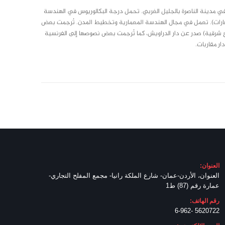
في مدينة الناصرة بالجليل الغربي. تحمل درجة البكالوريوس في الهندسة
عقارات). تعمل في مجال الهندسة المعمارية وتخطيط المدن. تُرجمت بعض
 اللغة الألمانية ونُشرت في كتاب بعنوان “Orientalischen Seele” (روح شرقية) صدر عن دار الدراويش، كما تُرجمت بعض نصوصها إلى الفرنسية
العنوان:
العنوان، الأردن-عمان- شارع الملكة رانيا- مجمع المفلح التجاري-
عمارة رقم (87) ط1
رقم الهاتف:
5620722 -6-962