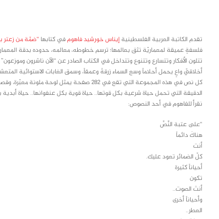
class="inline-block portfolio-desc">portfolio
text
تقدم الكاتبة العربية الفلسطينية
إيناس خورشيد فاهوم
في كتابها
“ضمّة من زعتر ب
فلسفةٍ عميقة لمعماريّة تثق بعالمها؛ ترسم خطوطه، معالمه، حدوده بدقة المعمار
تتلون الأفكار وتتسارع وتتنوع وتتداخل في الكتاب الصادر عن “الآن ناشرون وموزعون” 
أخلاقيّ واعٍ يحمل أحلاماً وسع السماء زرقةً وعمقاً، وسمق الغابات الاستوائية المتعشق
كل نص في هذه المجموعة التي تقع في 282 صفحة يمثل 
الدقيقة التي تحمل حياة شرعية بكل قوتها.. حياة قوية بكل عنفوانها.. حياة أبدية بكل
نقرأ للفاهوم في أحد النصوص:
“على عتبة النَّصِّ
هناكَ دائماً
أنت
كلّ الضمائر تعود عليك.
أحياناً كثيرة
تكون
أنتَ الصوت..
وأحياناً أخرى
العطر..