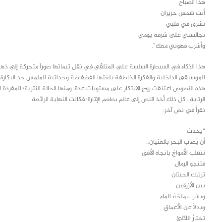
هذا الصباح
أنتَ شمس حزيران
تشرق في قلبي
تجالسني على شرفة يومي
وأشرب قهوتي معك”.
هذا الذكاء في السيطرة السلسة على المتلقّي في نقل ثيماتها صوراً متحركة إلى ذهنه 
الموسيقى الداخلية والفكرة الخاطفة بلغتها الفضفاضة وحداثية الملمس حد البكارة.
هذه النصوص اعتنقت روح الابتكار على مستويات عدة، ومنها الحالة النثرية؛ المفردة ا
الرتابة.. كل ذلك أخذ النص إلى عالم بطعم الإثارة؛ فكانت النهاية الرائعة.
نقرأ في نص آخر:
“يحدث
أن يُصاب البحر بالغثيان..
تنقلب الأمواجُ باتجاه الأفق
فتنجو الرمال.
ترتبك الحيتان
بين الأزرقين.
ويشرب ملحَهُ الماء
وبدلاً عن الأعماقِ
تختارُ اللآلئ