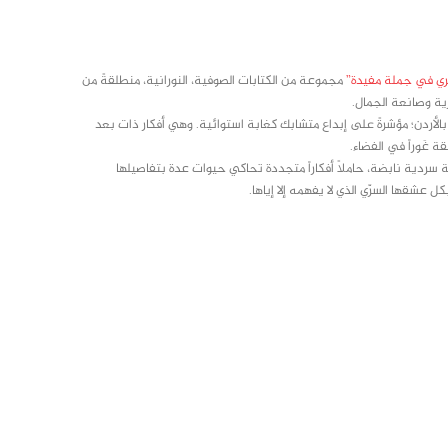
ري في جملة مفيدة”
مجموعة من الكتابات الصوفية، النورانية، منطلقةً من
ية وصانعة الجمال.
بالأردن؛ مؤشرةً على إبداع متشابك كغابة استوائية. وهي أفكار ذات بعد
ة غَوراً في الفضاء.
لوحة ملونة معبّرة، وقصة سردية نابضة، حاملاً أفكاراً متجددة تحاكي حيوات عدة بتفاصيلها
 عشقها السرّي الذي لا يفهمه إلا إياها.