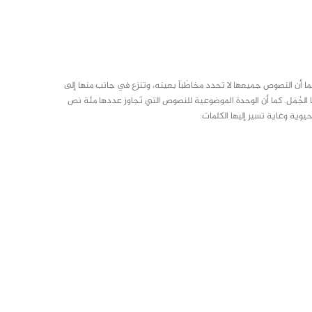
ما أن النصوص جميعها لا تحدد مخاطَباً بعينه، وتنزع في جانب منها إلى
الجُمَل. كما أن الوحدة الموضوعية للنصوص التي تَجاوز عددها مئة نص
وية وغاية تسير إليها الكلمات: