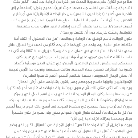
هنا يوضع القارئ أمام مأساوية الحدث في فقرة من الرواية جاء فيها: “أخيراً ملّت
(شادية)، وسكَتَت عن الغناء، جاء بعدها صوتٌ غريبٌ لمذيعٍ يقول: (استمعتُم إلى
شادية في أغنية (قولوا لعين الشمس)، من دار الإذاعة الإسرائيليّة في أورشليم
القدس، بعد أن انضمّت لموجاتنا العاملة صباح هذا اليوم). انهار (ذيب) في مكانه.
لُجمت (وجدان). حارت بما تفعله. أعادت إطفاء الراديو. سارت صوب حقيبتها،
تناولتها، ومَضَت خارجة، دون أن تلتفت وراءها)”.
يقول الروائي قاسم توفيق عن الرواية وعوالمها: “هل من المعقول أن تقف أمة
بكاملها على عتبة يوم واحد من تاريخها لا تبارحه لأكثر من نصف قرن! تساؤل عاش
معي منذ لحظة استيقاظي في عمان صبيحة يوم 5 حزيران سنة 1967 ولم أكن قد
بلغت الثالثة عشرة من عمري، على أصوات زوامير الخطر، وعلى فزع غريب كان
يستحكم فوق رؤوس السكان الوادعين الآمنين، في عمّان، الذين فوجئوا بأعداد
كبيرة من الطائرات تغطي سماء المدينة، وكانت منخفضة وقريبة من الأرض لدرجة
أن بعض الرجال المعروفين بسعة خيالهم أقسموا أنهم شاهدوا الطيارين
الإسرائيليين وقرؤوا ملامح وجوههم وهم يلقون بقنابلهم على أرض المطار”.
ويضيف: “لم تكن عمّان تلك الأيام سوى بيوت قليلة متواضعة، لا تبعد أحياؤها كثيراً
عن بعضها بعضاً، وكان المطار الوحيد آنذاك، الذي يحمل اسم الحيّ الذي يتمركز
فيه؛ (ماركا)، مكشوفاً لنا. كنّا نرى المدرج وهو يدّك بعنف، ونراقب الانفجارات وحركة
دوران الطائرات ونحن نحتمي في ملاجئ البيوت. لقد أصبح ذلك اليوم تاريخاً أعظم
من كل ما عرفناه من أحداث طوال قرون، فهو لم يمضِ ولم يعبُر؛ بل بقي متسمراً
فينا، ويصدمنا بهزاته الارتدادية إلى الآن”.
ويوضح توفيق أن “ليلة واحدة تكفي” تحاول الإجابة عن “السؤال الكبير الذي وُضع
في المقدمة”، “هل من المعقول أن تقف أمة بكاملها على عتبة يوم واحد من
تاريخها لا تبارحه لأكثر من نصف قرن! ويتابع بقوله: “كان لا بد أن أبحث عن مَخرج لما