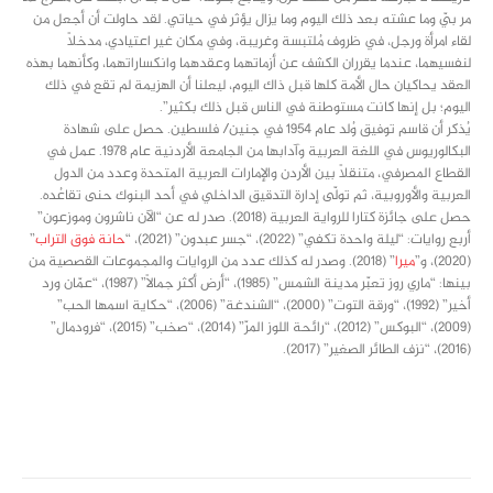
مر بيّ وما عشته بعد ذلك اليوم وما يزال يؤثر في حياتي. لقد حاولت أن أجعل من
لقاء امرأة ورجل، في ظروف مُلتبسة وغريبة، وفي مكان غير اعتيادي، مدخلاً
لنفسيهما، عندما يقرران الكشف عن أزماتهما وعقدهما وانكساراتهما، وكأنهما بهذه
العقد يحاكيان حال الأمة كلها قبل ذاك اليوم، ليعلنا أن الهزيمة لم تقع في ذلك
اليوم؛ بل إنها كانت مستوطنة في الناس قبل ذلك بكثير”.
يُذكر أن قاسم توفيق وُلد عام 1954 في جنين/ فلسطين. حصل على شهادة
البكالوريوس في اللغة العربية وآدابها من الجامعة الأردنية عام 1978. عمل في
القطاع المصرفي، متنقلاً بين الأردن والإمارات العربية المتحدة وعدد من الدول
العربية والأوروبية، ثم تولّى إدارة التدقيق الداخلي في أحد البنوك حنى تقاعُده.
حصل على جائزة كتارا للرواية العربية (2018). صدر له عن “الآن ناشرون وموزعون”
أربع روايات: “ليلة واحدة تكفي” (2022)، “جسر عبدون” (2021)، “
حانة فوق التراب
”
(2020)، و”
ميرا
” (2018). وصدر له كذلك عدد من الروايات والمجموعات القصصية من
بينها: “ماري روز تعبّر مدينة الشمس” (1985)، “أرض أكثر جمالاً” (1987)، “عمّان ورد
أخير” (1992)، “ورقة التوت” (2000)، “الشندغة” (2006)، “حكاية اسمها الحب”
(2009)، “البوكس” (2012)، “رائحة اللوز المرّ” (2014)، “صخب” (2015)، “فرودمال”
(2016)، “نزف الطائر الصغير” (2017).