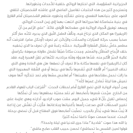
الحزيرانية المشؤومة، التي اختارها الروائي خلفية للأحداث وتطوراتها.
وتسترجع كثير من هذه الخلجات تفاصيل الماضي الذي عاشته الشخصيتان، لتلقي
الضوء على بنيانهما النفسي، وعلى تشكُّلِهِ وتطوره، فتظهر الشخصيتان أمام القارئ
في بنية متماسكة لها مبرراتها التي انتهت بهما إلى زمن الحدث الروائي.
ويمهد توفيق لأجواء الروائية في صفحاتها الأولى، قائلاً: “على الرّغم من أنّ
(الريفيرا) هو المكان الذي ترتاحُ فيه، وتألفُ العامل اللّبق الذي يديره، لكنّه صار أكثر
صخباً بسبب حركة السيّارات والمحلّات والزّبائن. لم تعرف (أونكل سام)، افترضَت أنّه
مطعم خاصٌّ بعُمّال السّفارة الأميركية. دخلَتْه رغبةً في أن تعرف ما الذي يُخفيه
خلف الزُّجاج المُظلّل والمُعتم. وجدت مكاناً ضيّقاً تشغل طاولة مرصوفة بكراسيّ
عالية الحيِّز الأكبر منه، شدّها هدوؤه وقلّة مرتاديه، لكنّها لم تقرّر الهجرة إليه، فقد
كان لـ(الريفيرا) في نفسها مكانة ما لا تعرف أن تصفها؛ هل هي العادة وهي التي
تخاف التغيير؟ أم الألفة التي تُشعرها بأنّها في بيتها أو في الشّقة المهجورة التي
ما زالت تحمل مفتاحها في حقيبتها؟ أم لهاجسٍ مسّها ولم تعد تتذكّره؛ أنّها سوف
تعيش هنا ليلةً تُعادل عمرَها كلّه؟”.
ومن أجواء الرواية التي تضع القارئ أمام لحظات الحدث: “أشرَعَت الباب للهواء القادم
من الخارج. سرَّحت شعرها بأصابعها. لم تعُد معنيّة بمظهرها بعد أن تملَّكها
إحساس ثقيل بأنَّ لا شيء جميل اليوم. مشت صوب الراديو، أدارته وهي عازمة على
تغيير المحطّات التي صدعت رأسها بأغنياتها وبلاغاتها. فكَّرَت أن تفتِّش عن إذاعة
لا يُبثُّ منها شيء يُذكِّر بالحرب. تصلَّبت أصابعها فوق المفتاح قبل أن تمضي برحلة
البحث، عندما سمعت صوتًا ناعمًا تحبُّه كثيرًا.
يا الله هذا صوت “شادية”! ماذا جرى للدنيا في ليلة واحدة؟!:
قولوا لعين الشمس ما تحماشي/ لحسن حبيب القلب صابح ماشي”.