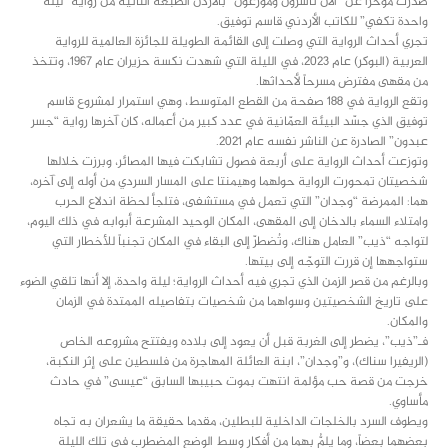
صدرت مؤخراً عن “الآن ناشرون وموزعون” بالأردن الطبعة الثانية من رواية “ليلة
واحدة تكفي” للكاتب الأردني قاسم توفيق.
تجري أحداث الرواية التي وصلت إلى القائمة الطويلة للجائزة العالمية للرواية
العربية (البوكر) عام 2023، في الليلة التي شهدت نكسة حزيران عام 1967، وتتخذ
من مقهى مفترض مسرحاً لأحداثها.
وتقع الرواية في 188 صفحة من القطع المتوسط، وهي استمرار لمشروع قاسم
توفيق الذي جسّد البيئة العمّانية في عدد كبير من أعماله، كان آخرها رواية “جسر
عبدون” الصادرة عن الناشر نفسه عام 2021.
وتوزعت أحداث الرواية على أربعة فصول تشابكت فيها المصائر، وبرزت خلالها
شخصيتان تمحورت الرواية حولهما وهيمنتا على المسار السردي من أوله إلى آخره،
هما: الممرضة “وجدان” التي تعمل في مستشفى، فتلجأ لحظة اندلاع الحرب
وامتلاء السماء بالدخان إلى المقهى، المكان الوحيد المشرعة أبوابه في ذلك اليوم،
لتواجه “ذيب” العامل هناك، وتُضطرّ إلى البقاء في المكان تجنباً للأخطار التي
ستواجهها إن قررت التوجّه إلى بيتها.
وبالرغم من قصر الزمن الذي تجري فيه أحداث الرواية؛ ليلة واحدة، إلا أنها تلقي الضوء
على تاريخ الشخصيتين وسواهما من شخصيات بتفاصيله الممتدة في الزمان
والمكان.
فـ”ذيب”، يضطر إلى الغربة قبل أن يعود إلى بلاده ويفتتح مشروعه الخاص
(الريفيرا سناك)، و”وجدان”، ابنة العائلة المهاجرة من فلسطين على إثر النكبة،
خرجت من قصة حب مؤلمة انتهت بموت حبيبها السابق “عيسى” في حادث
مأساوي.
ويطوف السرد بالخلجات الداخلية للبطلين، مقدما حقيقة ما يشعران به تجاه
بعضهما بعضاً، وما يلمُّ بهما من أفكار وسط الوضع المضطرب في تلك الليلة