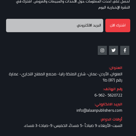
احصل على أحدث المعلومات حول الأحداث والمبيعات والعروض. اشترك في
النشرة الإخبارية اليوم
العنوان:
العنوان، الأردن-عمان- شارع الملكة رانيا- مجمع المفلح التجاري- عمارة
رقم (87) ط1
رقم الهاتف:
5620722 -6-962
البريد الالكتروني:
info@alaanpublishers.com
أوقات الدوام:
السبت-الأربعاء: 9 صباحاً -5 مساءً، الخميس: 9-صباحا-3 مساء.