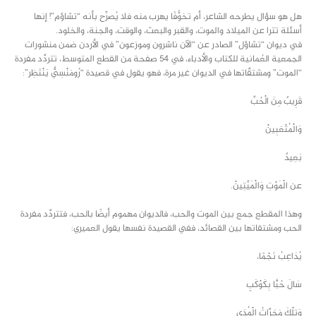
هل هو سؤال يطرحه الشاعر، أم تخوُّفًا يهرب منه فلا يُصرِّح بأنه “تشاؤم”! إنها
أسئلة تترا عن الميلاد والموت، والقبر والبعث، والوقت، والجنة، والخلود.
في ديوان “تشاؤل” الصادر عن “الآن ناشرون وموزعون” في الأردن ضمن منشورات
الجمعية العُمانية للكتاب والأدباء، في 54 صفحة من القطع المتوسط، تتردَّد مفردة
“الموت” ومشتقَّاتها في الديوان غير مرة، فهو يقول في قصيدة “رُومَنْسِيٌّ يَنْتَظِر”:
قَرِيبٌ مِنَ الْحُبِّ
وَالْمُتْعَبِينْ
بَعِيدٌ
عن الْمَوْتِ وَالْمَيِّتِينْ.
وهذا المقطع جمع بين الموت والحب، فالديوان مهموم أيضًا بالحب، فتتردَّد مفردة
الحب ومشتقاتها بين القصائد، ففي القصيدة نفسها يقول العميري:
يُدَاعِبُ نَجْمًا،
سَالَ حُبًّا بِكَوْكَبٍ
وَتِلْكَ مَجَرَّاتُ الْمُدَى