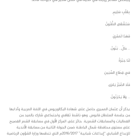
ويلخِّص الشاعر رؤيته في الحياة في النص الأخير في ديوانه، قائلًا:
بِقَلْبٍ سَلِيمٍ
سَتَشْقَى الظُّنُونْ
فَهَذَا لَعَمْرِيَ
… مَالٌ… بَنُونْ.
لَنَا خِبْرَةٌ
فِي قِطَاعِ السِّنِينِ
فَلَا الصَّبْرُ يَعْرَى
… وَلَا يَحْزَنُونْ.
يذكر أن عثمان العميري حاصل على شهادة البكالوريوس في اللغة العربية وآدابها
من جامعة السلطان قابوس. وهو ناشط ثقافي واجتماعي شارك بالعيد من
الفعاليات والمسابقات الشعرية. حائز على المركز الأول في مسابقة الشعر الفصيح
على مستوى محافظة شمال الباطنة ضمن الجولة الثانية من مسابقة الأندية
للإبداع الشبابي “إبداعات شبابية” 2016/2017م التي تنظمها وزارة الشؤون الرياضية