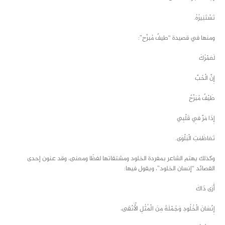
تَسْتَنِيرُهُ.
ومنها في قصيدة “طيفٌ مُبرِّح”:
لَعَمْرُكَ
إِنَّ الْحُبَّ
طَيْفٌ مُبَرِّحٌ
إِذَا مَرَّ فِي قَلْبِي
تَعَاظَمَتِ الْبَلْوَى.
وكذلك يهتم الشاعر بمفردة الخلود ومشتقاتها لفظًا ومعنى، وقد عنون إحدى
القصائد “إنسان الخلود”، ويقول فيها:
أَرَى ذَاكَ
إِنْسَانَ الْخُلُودِ وَجُمْلَةً مِنَ الْمُثُلِ الْأَنْقَى،