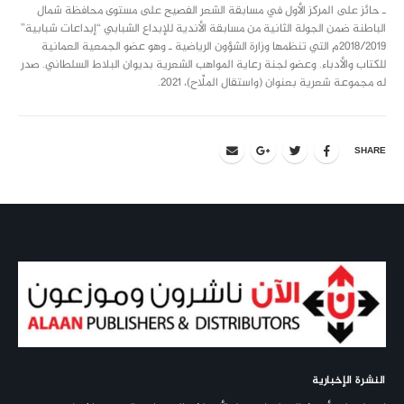
ـ حائز على المركز الأول في مسابقة الشعر الفصيح على مستوى محافظة شمال
الباطنة ضمن الجولة الثانية من مسابقة الأندية للإبداع الشبابي “إبداعات شبابية”
2018/2019م التي تنظمها وزارة الشؤون الرياضية ـ وهو عضو الجمعية العمانية
للكتاب والأدباء. وعضو لجنة رعاية المواهب الشعرية بديوان البلاط السلطاني. صدر
له مجموعة شعرية بعنوان (واستقال الملَّاح)، 2021.
SHARE
النشرة الإخبارية