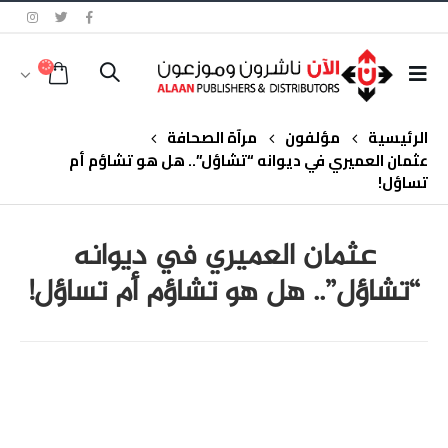
الرئيسية
مؤلفون
مرآة الصحافة
عثمان العميري في ديوانه “تشاؤل”.. هل هو تشاؤم أم
تساؤل!
عثمان العميري في ديوانه
“تشاؤل”.. هل هو تشاؤم أم تساؤل!
class="inline-block portfolio-desc">portfolio
text