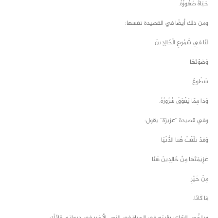
حَيَاةٌ ظُهُورُهُ.
ومن ذلك أيضًا في القصيدة نفسها:
لَنَا فِي شُمُوعِ الْخَالِدِينَ
وَضَوْئِهَا
سُطُوعٌ
وَذَا مِمَّا يَفْوَقُ سُرُورُهُ.
وفي قصيدة “عزيزة” يقول:
وَقَدْ تَلَقَّتْ هُنَا الدُّنْيَا
عَزِيَمَتَهَا مِنْ خَالِدِينَ هُنَا
مِنْ خَيْرِ
مَا كَانَا.