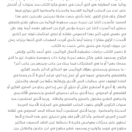
روائيا. هذه المفارقة هي التي أنبتت في ذهني فكرة الكتاب منذ سنوات؛ أن أشتغل
على عدد من التجارب الروائية القديمة والحديثة والمعاصرة التي يتوارى فيها
المفكر خلف قناع الراوي. علما بأنني خضت سابقا تجربتين نقديتين على هذا
الصعيد؛ فأصدرت كتابا عن تجربة نجيب محفوظ الروائية من منظور نقدي فلسفي
حضاري كما أصدرت كتابا عن تجربة مؤنس الرزاز من المنظور نفسه أيضا. وقد ظل
في نفسي شيء كثير بهذا الخصوص، فقلته أو لعلي استكملت قوله عبر كتابي
الأحدث ( الرّاوي مفكرا ). وعلما أيضا بأنني أفردت الصفحات التي كتبها برتراند رسل
عن جوزف كونراد في ملحق خاص ختمت به الكتاب.
* تضمن الكتاب دراسات تطبيقية لأعمال الروائيين: علي أحمد باكثير، وإلياس
فركوح، ومحمود شقير، ولكل منهم تجربة رواية ذات خصوصية متفردة، ترى ما الذي
جمعك بهم؟ أو ما هي المشتركات فيما بينك من جانب وبينهم من جانب آخر؟
– ما جمعني ويجمعني بهؤلاء الروائيين، هو اعتنائي الدائم بالبعد الفكري
والفلسفي والمعرفي عموما في أي عمل إبداعي؛ فرغم أنني لا أدّخر وسعا في
العادة للوقوف على جماليات النص الأدبي وإيفائها حقّها من الوصف والتحليل
والنقد، إلا أنني لا أستطيع تقبّل أو تذوّق أيّ نص إبداعي يخلو من المغزى الفكري أو
الفلسفي أو المعرفي. ربما لأنني بحكم تحصيلي العلمي وتخصصي الأكاديمي
واتجاهي النقدي مشغول بالمغزى والمعنى والدلالة… وربما لأنني استشعرت منذ
سنوات التكوين الأولى خفوت الجانب الفلسفي في المدوّنة الأدبية العربية
الحديثة والمعاصرة… وربما لأنني استشعرت أيضا ضحالة البعد المعرفي في ثقافة
المبدع العربي المعاصر. وأيا كان الأمر فقد وقع اختياري على هذه النماذج لأنها
تنطوي على محرّكات وهواجس فكرية لا تخطئها عين الناقد الحصيف؛ فباكثير
منقوع في فرويد وكوليردج ومحمود شقير منقوع في ابن خلدون والتقابل بين