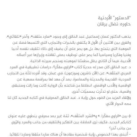
class="inline-block portfolio-desc">portfolio
text
“الدستور” الأردنية
حاوره: نضال برقان
يذهب الدكتور غسان إسماعيل عبد الخالق إلى وجود «سارد مثقف»، وآخر «تلقائي»،
والفرق بين الاثنين أن الأول لا يكتفي بالخبرات والتجارب التي اكتسبها فضلا عن
الموهبة التي يتمتع بها، بل هو يصر على أن يضيف إلى ذلك تثقيف نفسه أدبيا
وفنيا وفكريا وسياسيا كما يصر على توظيف بعض ثقافته وإبرازها عبر أعماله
الأدبية، فيما أن الثاني يظل مطمئنا لموهبته ومنجم سيرته الذاتية.
د. عبد الخالق كان صدر له حديثا كتاب «الراوي مفكّرا/ دراسات تطبيقية في السرد
العربي المثقّف»، عن (الآن ناشرون وموزعون)، في عمان، وقد أفرده لثلّة من التجارب
السردية؛ القديمة والحديثة والمعاصرة، بعد أن مهد لها بمرافعة مسهبة عن
الواقعية والأدب الواقعي، انطلاقا من قناعته بأن الرواية كانت وما زالت وستبقى
واقعية، حتى لو تدثّرت بمسميّات أخرى.
ولإلقاء المزيد من الضوء حول رؤية د. عبد الخالق المعرفية في كتابه الجديد كان لنا
معه الحوار الآتي:
* بين «الراوي مفكّرا..» و»السّرد المثقّف»، ثمّة غير بعد معرفي ينطوي عليه عنوان
كتابكم الجديد، فكيف ترى العلاقة بين التفكير والتثقيف من جانب والسرد والرّوي
من جانب آخر؟
– أتبنى بهذا الخصوص رؤية شخصية مفادها أن هناك ساردا مثقفا وساردا تلقائيا.