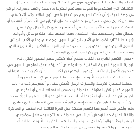
البداوة والحضارة والياس فركوح منقوع في التفكيك وما بعد الحداثة. ورغم كل
التقنيات التي استخدموها لتمويه هويّاتهم الفكرية من جهة وانشدادهم إلى الواقع
من جهة ثانية، إلا أن مآلات تجاربهم صبّت بغزارة في أتون الواقع. وكما أكدت في
مستهل كتابي وفي ختام كل قراءة على حدة، فإن الإغراق في الأحلام أو الأسطرة أو
التفكيك ليس الوجه الآخر لفهم الواقع أو تفسيره. وفي كل الأحوال فإن الواقع
سيظل صلبا ومستعصيا على التلاشي، مهما استعنا على ذلك بوسائل وأدوات.
* يسلط الكتاب الضوء على الأدب الروائي النسوي بوجه عام، وعلى الأدب الروائي
النسوي العربي في المنفى بوجه خاص، فما أبرز المياسم الفكرية والأسلوبية التي
وسمت هذا القطاع الحيوي من السرد العربي المعاصر؟
– نعم… القسم الثاني من الكتاب يطمح أيضا لاختبار حجم الحضور الفكري في
الرواية النسوية العربية المغتربة. وعلاوة على أنه يؤكد عمق الهاجس النسوي في
عدد من الأعمال الروائية _ أي عمق الوعي بأن الكتابة يجب أن تكون فعلا مفارقا لما
اعتادته الذائقة الذكورية الأبوية _ فإنه يسلّط الضوء على الإدانة المضمرة أو
المعلنة للحضارة الغربية، ولتحيزات الرجل الأبيض حتى لو أظهر غير ذلك من باب
التمويه. كما ينقض المقولة المتداولة بخصوص استهداف الرجل أو الذكر على
الدوام، لأن هذا الرجل أو الذكر بدا أحيانا ضحية على قدم المساواة مع المرأة. فضلا
عن أنه يميط اللثام عن حقيقة إسهام المرأة نفسها في الاضطهاد الذي تعاني
منه. وأخيرا فقد أظهر هذا القسم حقيقة ميل المرأة الكاتبة إلى استخدام المباشرة
واللغة العارية حد التوحش أحيانا، في محاولة منها لتجسيد معادل موضوعي
للواقع المدبّب والمشوّه الذي طالما حاولت الثقافة الذكورية الأبوية مواراته أو
تجميله، عبر ما لا يعد ولا يحصى من ضروب البلاغة المزركشة.