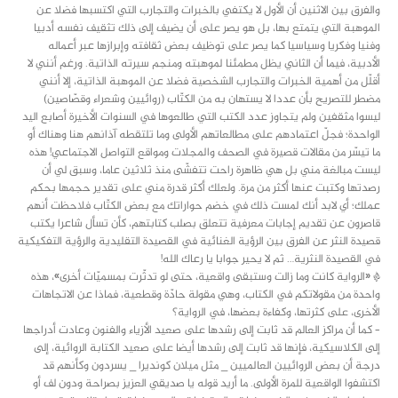
والفرق بين الاثنين أن الأول لا يكتفي بالخبرات والتجارب التي اكتسبها فضلا عن
الموهبة التي يتمتع بها، بل هو يصر على أن يضيف إلى ذلك تثقيف نفسه أدبيا
وفنيا وفكريا وسياسيا كما يصر على توظيف بعض ثقافته وإبرازها عبر أعماله
الأدبية، فيما أن الثاني يظل مطمئنا لموهبته ومنجم سيرته الذاتية. ورغم أنني لا
أقلّل من أهمية الخبرات والتجارب الشخصية فضلا عن الموهبة الذاتية، إلا أنني
مضطر للتصريح بأن عددا لا يستهان به من الكتّاب (روائيين وشعراء وقصّاصين)
ليسوا مثقفين ولم يتجاوز عدد الكتب التي طالعوها في السنوات الأخيرة أصابع اليد
الواحدة؛ فجلّ اعتمادهم على مطالعاتهم الأولى وما تلتقطه آذانهم هنا وهناك أو
ما تيسّر من مقالات قصيرة في الصحف والمجلات ومواقع التواصل الاجتماعي! هذه
ليست مبالغة مني بل هي ظاهرة راحت تتفشّى منذ ثلاثين عاما، وسبق لي أن
رصدتها وكتبت عنها أكثر من مرة. ولعلك أكثر قدرة مني على تقدير حجمها بحكم
عملك؛ أي لابد أنك لمست ذلك في خضم حواراتك مع بعض الكتّاب فلاحظت أنهم
قاصرون عن تقديم إجابات معرفية تتعلق بصلب كتابتهم، كأن تسأل شاعرا يكتب
قصيدة النثر عن الفرق بين الرؤية الغنائية في القصيدة التقليدية والرؤية التفكيكية
في القصيدة النثرية… ثم لا يحير جوابا يا رعاك الله!
* «الرواية كانت وما زالت وستبقى واقعية، حتى لو تدثّرت بمسميّات أخرى»، هذه
واحدة من مقولاتكم في الكتاب، وهي مقولة حادّة وقطعية، فماذا عن الاتجاهات
الأخرى، على كثرتها، وكفاءة بعضها، في الرواية؟
– كما أن مراكز العالم قد ثابت إلى رشدها على صعيد الأزياء والفنون وعادت أدراجها
إلى الكلاسيكية، فإنها قد ثابت إلى رشدها أيضا على صعيد الكتابة الروائية، إلى
درجة أن بعض الروائيين العالميين _ مثل ميلان كونديرا _ يسردون وكأنهم قد
اكتشفوا الواقعية للمرة الأولى. ما أريد قوله يا صديقي العزيز بصراحة ودون لف أو