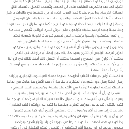
دوران، إن الغرب في الخمسينيات والستينيات والسبعينيات قد اجتاز حقبة من
التمرّد الصاخب والتجريب الغاضب على كل الصعد، ولأسباب تتعلق بانسداد آفاق
الحداثة الغربية. وما جرى عندنا نحن العرب الذين لم نزل نتخبّط في ظلمات ما قبل
الحداثة، أننا قلّدنا هذا التمرّد الصاخب والتجريب الغاضب بدءا بالغثيان الوجودي
وصولا إلى التفكيك ما بعد الحداثي، وهاهي النتيجة كما ترى : ما زال نجيب محفوظ
وحنا مينة وعبدالرحمن منيف يتربّعون على عرش السرد الروائي، لأنهم _ ببساطة
_ روائيون حقيقيون وليسوا مزيفين… ليس لديهم فيوضات لغوية شعرية تمتد
صفحات وصفحات، ولا يقفون على أيديهم كي يجتذبوا انتباه القارىء؛ إنهم
يذهبون إلى ما يريدون مباشرة، أي أنهم يشرعون في السرد، والرواية يا صديقي
العزيز شرطها الرئيس أن تشرع بسرد حكايتك دون إبطاء أو مراوغة. في الشعر
يمكنك أن تراوغ، في المسرح والسينما يمكنك أن تفعل ذلك أيضا، لكنك في الرواية
ملزم بأن تسرد حكايتك، وإلا تحوّل ما تسطره إلى ذكريات كتابية تقيم في أرشيفك
وأرشيف أصدقائك فقط.
* تضمنت أولى دراسات الكتاب أطروحة جديدة مهداة للفيلسوف الإنجليزي برتراند
رسل. لماذا رسل دون غيره من المفكرين، بخاصة أن هذه الأطروحة جاءت في بداية
دراستك لحكاية الجارية «تودّد» في «ألف ليلة وليلة»، من منظور النقد الثقافي؟
– اسمح لي بأن أستدرك قائلا : إنني أهديت الكتاب كلّه لبرتراند رسل، ولسبب
بسيط يتمثّل في أنني منذ سنوات طوال طالعت سيرته الذاتية، وأدهشني جدا ما
كتبه بافتتان شديد عن جوزيف كونراد، وخاصة ما كتبه عن روايته ( قلب الظلام ).
وقد عدت إلى سيرته أكثر من مرة وزادت دهشتي، لأنني أعلم كما يعلم كثيرون
غيري أن برتراند رسل أرستقراطي وعالم وفيلسوف ومناضل كبير جدا. ومع ذلك فقد
بدا لي في هذه الصفحات التي سطرها عن جوزف كونراد بإكبار شديد وتواضع
ملموس، غابطا له إلى درجة أنك تستطيع أن تتلمس رغبته الدفينة في أن يكون