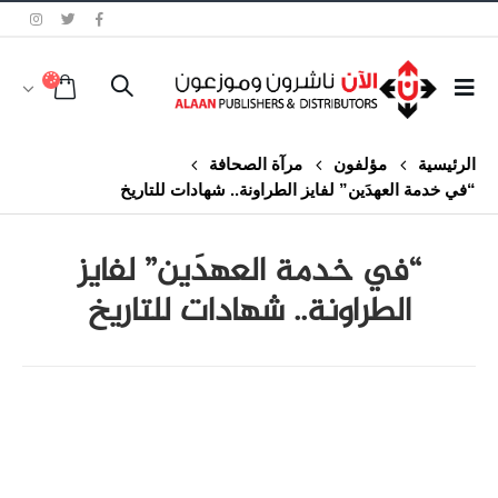
الرئيسية
مؤلفون
مرآة الصحافة
“في خدمة العهدَين” لفايز الطراونة.. شهادات للتاريخ
“في خدمة العهدَين” لفايز
الطراونة.. شهادات للتاريخ
class="inline-block portfolio-desc">portfolio
text