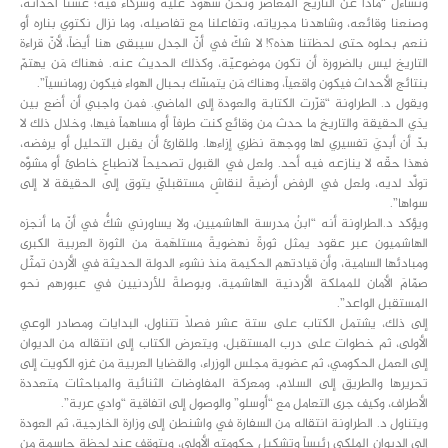
وتساءل “ماذا عن التاريخ المعاصر ونحن شهود عليه وشركاء فيه؛ عشنا أحداثه،
وصنعنا وقائعه، وشاهدنا مجرياته، وتفاعلنا مع تفاصيله، وما نزال نكتوي بناره أو
ننعم بحلوه حتى لحظتنا هذه؟! لا شكّ في أنّ الجدل سيبقى هنا أيضاً، لأنّ قراءة
التاريخ ليس بالضرورة أن تكون موضوعيّة، وكذلك الحديث عنه. فهناك مَن يهتمّ
بنتائج الأحداث فيكون واقعياً، وهناك مَن يتمسّك بحبال الهواء فيكون رومانسياً”.
ويقول د. الطراونة “قرّرت الكتابة والعودة إلى الماضي. فمن واجبي أن أضع بين
يدَي الحقيقة والتاريخ ما حدث من وقائع كنت طرفاً أو مساهماً فيها، وخلال ذلك لا
بدّ أن أبديَ تفسيري لها ووجهة نظري إزاءها. وللقارئ أن يقبل التحليل أو يرفضه،
فهذا حقّه لا ينازعه فيه أحد. ولعل في القبول تصحيحاً لانطباعٍ خاطئ أو مشوَّه
تولَّد لديه، ولعل في الرفض أرضيةً لنقاشٍ مستقبليّ يتوق إلى الحقيقة لا إلى
سواها”.
ويؤكد د.الطراونة أنه “ابنُ مدرسة الهاشميين، ولا يساورني شكٌّ في أنّ ما أنجزه
الهاشميون عبر عقود يمثل ثورةً نهضويةً مستلهَمة من الثورة العربية الكبرى
ومبادئها السامية، وأن قيادتهم الحكيمة منذ نشوء الدولة الحديثة في الأردن تمثّل
صمّامَ الأمان للمملكة الأردنية الهاشمية، وبوصلةً للأردنيين في عبورهم نحو
المستقبل الواعد”.
إلى ذلك، يشتمل الكتاب على ستة عشر فصلاً تتناول، البدايات ومصادر الوعي
الأولى، ثم خطوات على درب المستقبل، ويتعرض الكتاب إلى انتقاله من الديوان
إلى العمل الحكومي، ثم عضوية مجلس الوزراء، والقضايا العربية من غزو الكويت إلى
تحريرها والطريق إلى السلام، ومعركة المفاوضات الثنائية والمباحثات متعددة
الأطراف، وكيف جرى التعامل مع “أوسلو” والوصول إلى اتفاقية “وادي عربة”.
ويتناول د. الطراونة انتقاله من السفارة في واشنطن إلى وزارة الخارجية، ثم العودة
إلى الديوان الملكي رئيساً وتشكيل حكومته الأولى، ويتوقف عند لحظة حاسمة من