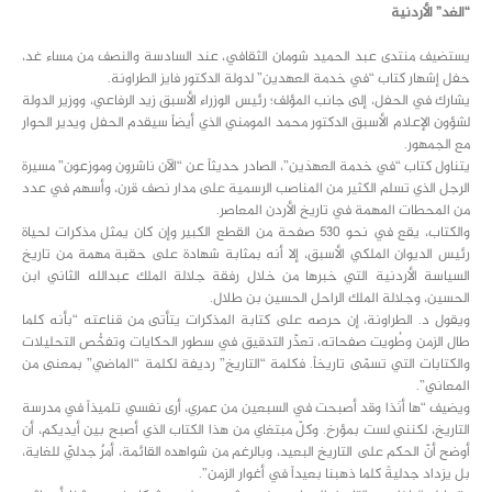
“الغد” الأردنية
يستضيف منتدى عبد الحميد شومان الثقافي، عند السادسة والنصف من مساء غد،
حفل إشهار كتاب “في خدمة العهدين” لدولة الدكتور فايز الطراونة.
يشارك في الحفل، إلى جانب المؤلف؛ رئيس الوزراء الأسبق زيد الرفاعي، ووزير الدولة
لشؤون الإعلام الأسبق الدكتور محمد المومني الذي أيضاً سيقدم الحفل ويدير الحوار
مع الجمهور.
يتناول كتاب “في خدمة العهدَين”، الصادر حديثاً عن “الآن ناشرون وموزعون” مسيرة
الرجل الذي تسلم الكثير من المناصب الرسمية على مدار نصف قرن، وأسهم في عدد
من المحطات المهمة في تاريخ الأردن المعاصر.
والكتاب، يقع في نحو 530 صفحة من القطع الكبير وإن كان يمثل مذكرات لحياة
رئيس الديوان الملكي الأسبق، إلا أنه بمثابة شهادة على حقبة مهمة من تاريخ
السياسة الأردنية التي خبرها من خلال رفقة جلالة الملك عبدالله الثاني ابن
الحسين، وجلالة الملك الراحل الحسين بن طلال.
ويقول د. الطراونة، إن حرصه على كتابة المذكرات يتأتى من قناعته “بأنه كلما
طال الزمن وطُويت صفحاته، تعذّر التدقيق في سطور الحكايات وتفحُّص التحليلات
والكتابات التي تسمّى تاريخاً. فكلمة “التاريخ” رديفة لكلمة “الماضي” بمعنى من
المعاني”.
ويضيف “ها أنَذا وقد أصبحت في السبعين من عمري، أرى نفسي تلميذاً في مدرسة
التاريخ، لكنني لست بمؤرخ. وكلّ مبتغاي من هذا الكتاب الذي أصبح بين أيديكم، أن
أوضح أنّ الحكم على التاريخ البعيد، وبالرغم من شواهده القائمة، أمرٌ جدليّ للغاية،
بل يزداد جدليةً كلما ذهبنا بعيداً في أغوار الزمن”.