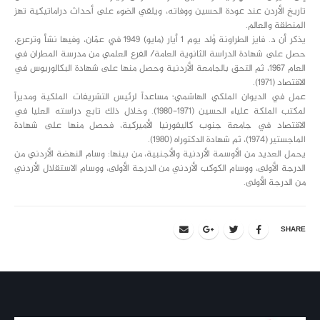
تاريخ الأردن عند عودة الحسين ووفاته، ويلقي الضوء على أحداث دراماتيكية تهز
المنطقة والعالم.
يذكر أن د. فايز الطراونة وُلد يوم 1 أيار (مايو) 1949 في عمّان، وفيها نشأ وترعرع،
حصل على شهادة الدراسة الثانوية العامة/ الفرع العلمي من مدرسة المطران في
العام 1967، ثم التحق بالجامعة الأردنية وحصل منها على شهادة البكالوريوس في
الاقتصاد (1971).
عمل في الديوان الملكي الهاشمي؛ مساعداً لرئيس التشريفات الملكية ومديراً
لمكتب الملكة علياء الحسين (1971-1980). وخلال ذلك تابع دراسته العليا في
الاقتصاد في جامعة جنوب كاليفورنيا الأميركية، فحصل منها على شهادة
الماجستير (1974)، ثم شهادة الدكتوراه (1980).
يحمل العديد من الأوسمة الأردنية والأجنبية، من بينها: وسام النهضة الأردني من
الدرجة الأولى، ووسام الكوكب الأردني من الدرجة الأولى، ووسام الاستقلال الأردني
من الدرجة الأولى.
SHARE