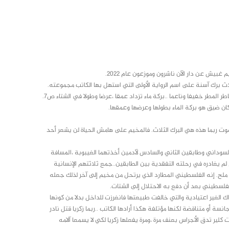
غبيش عن دار الآن ناشرون وموزعون عام 2022.
برك آسنة على اسم الرواية الأولى التي استهل بها الكاتب مجموعته.
وقد تصدرت الرواية الأولى العبارات الآتية..بركة ماء نهايات أيلول وبدايات تشرين ،يتقاطر المطر خفيفا وناعما ..بركة ماء تزداد عمقا ،عرضا وطولا في الشتاء ص7.
ان ضيق هو بركة الماء بطولها وعرضها وعمقها.
وت ربما هذه هي البرك الثلاث. فالمخيم على هامش الحياة لن يشعر أحد
السوداني وطابقين الثاني والسادس لآدمين أخذتهما الغيبوبة ،المسافة
لم يغادره في رحلته التفقدية بين الطابقين..جمع ثلاثتهم الإنسانية
ن ملح. إنه الفلسطيني المطارد الذي يرتحل من مخيم إلى آخر لذلك جعله
الفلسطيني بعد أن دفع به الاحتلال إلى الشتات.
اك الغير اعتيادية والتي خالفت طبيعتها فانغرزت للداخل بدلا من كونها
انسة أو متناقضة لكنها مؤتلفة هكذا أرادها الكاتب ..ربما زكريا قتل نادر
 كلير تدق الأجراس بعنف مرة ،ومرة يفعلها زكريا لكي لا يسمعا آلامه