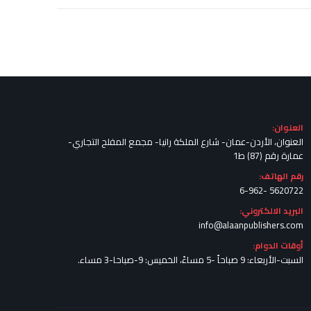
العنوان:
العنوان، الأردن-عمان- شارع الملكة رانيا- مجمع المفلح التجاري-
عمارة رقم (87) ط1
رقم الهاتف:
5620722 -6-962
البريد الالكتروني:
info@alaanpublishers.com
أوقات الدوام:
السبت-الأربعاء: 9 صباحاً -5 مساءً، الخميس: 9-صباحا-3 مساء.