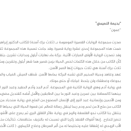
class="inline-block portfolio-desc">portfolio
text
“بديعة النعيمي”
“عمون”
صدرت مجموعة الروايات القصيرة الموسومة بـ (ثلاث برك آسنة) للكاتب الدكتور إبراهيم 
ضمت هذه المجموعة إحدى عشرة رواية قصيرة ،وقد جاءت تسمية هذه المجموعة ثلاث 
كأن الكاتب من خلال هذه الكلمات لخص الحياة بزمن قصير هما شهر أيلول وتشرين ومك
ثلاث برك آسنة هي ثلاث حيوات إنها العمر الآسن..
عهد وعاهد وحياة المخيم التي تشبه البركة بماءها الآسن. شظف العيش ،الغياب والم
بجوعك وعطشك ولن يلحظ غيابك أو حتى موتك.
في رواية آدم وهي الرواية الثانية في المجموعة. آدم الجد وآدم الحفيد وعبد النور 
بينهما كالمسافة بين عمرين وعبد النور ما بين الطابقين والأمل أمامه كقنديل مضيء 
ومن الآدمين وإنسانية عبد النور إلى الإنسان المصنوع من الملح في رواية سندباد م
الكاتب من ملح لا من لحم ودم ربما لينقل رسالة للعالم عن قسوة الحياة التي يحياها 
ينتقل بنا الكاتب نحو الفلسفة والرمز في رواية طائر اللقلق البري ثم يعرج على الأشو
تنغرز للخارج ..إنها أشواك القنفذ زكريا التي تسببت له بالنزيف. متناقضات ،ثنائيات متج
الأب الروحي له إشفاقا عليه وتخليصا له من ألم السرطان وعلاج الكيماوي. ( كانت الأخت