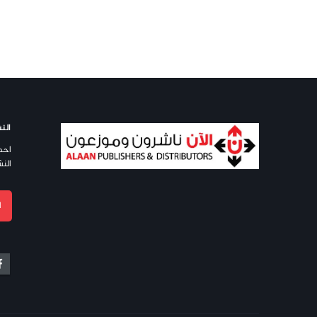
النش
احص
النش