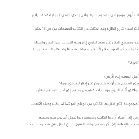
يوب مرمور ابن المخيم سابقا وابن إحدى المدن الجبلية لاحقا، بائع
تتوالى الروايات برمزيتها وفلسفتها إلى أن نصل إلى الأطول بينها في المجموعة وأخذت اسم (شارع الظل) وقد احتلت من الكتاب الصفحات من ص121 حتى
تخدم مصطلح الظل عن قصد ليلمح إلى وجه التشابه بين الظل والحياة
ا يتحكم الضوء بظل الأشياء ،بطولها، قصرها واختفاءها حسب زوايا
غتصبة؟
أجل العودة إلى الأرض؟
ة هي المخيم هل أراده هشا من غير إطار لينتهي يوما؟
اعي أثناء النزوح موت يلاحقهم من مخيم إلى آخر ..المخيم الهش
وعة التي انتزعها الكاتب من الواقع المر كما لم يغب وصف الألعاب
مزة إلى أشياء أرادها الكاتب وبعضها ربما حمل أيديولوجية معينة.
عينة. بالإضافة إلى أن معظم رواياتها سوى شارع الظل هي قصيرة ويحدد