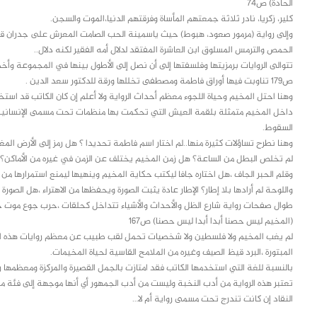
الحادة) ص74
كلير، زكريا، نادر ثلاثة جمعتهم المأساة وفرقتهم الدنيا،الموت والسجن.
وإلى رواية (مرمور صعود، هبوط) حيث ياسمينة الحب الصامت المعرش على جدران قلب أ
الحمص والترمس المسلوق ابن العاشرة المفتقد لدلال أمه الفقير لكنه دلال..
ص179 تناوبت فيها أوراق فاطمة ومصطفى تخللها ورقة للدكتور سعد الدين .
وهنا احتل المخيم وحياة اللجوء معظم أحداث الرواية ولا أعلم إن كان الكاتب قد اس
داخل المخيم متمثلة بلقمة العيش التي تحكمت بها منظمات تحت مسمى الإنسانية كم
السقوط.
وهنا نطرح تساؤلات كثيرة منها..لم اختار اسم فاطمة تحديدا ؟ هل رمز إلى الأرض الم
لم تخلص البطل من الساعة؟ هل زمن المخيم يختلف عن الزمن في غيره من الأماكن؟
وقلم الحبر الجاف ،هل اختاره جافا ليكتب حكاية المخيم وينهيها ليمنع استمرارها من 
واللوحة لم أرادها بلا إطار؟ الإطار عادة يثبت الصورة ويحفظها من الاهتراء ،هل الصور
طوال صفحات رواية شارع الظل والأحداث والأشياء تتداخل كحلقات ،حرب جوع موت جم
(المخيم ليس حصنا أبدا أبدا ليس حصنا) ص167
لم يغب المخيم ولا فلسطين ولا شخصيات تحمل لقب طبيب عن معظم روايات هذه المجم
المبتورة ،البرد قيظ الصيف وغيره من الملامح القاسية لحياة المخيمات.
بالنسبة للغة التي استخدمها الكاتب فقد امتازت بالجمل القصيرة والمركزة ومعظمها را
تعتبر هذه الرواية من أدب النخبة وليست من أدب الجمهور أي أنها موجهة إلى فئة م
النقاد إن كانت تندرج تحت مسمى رواية أم لا…