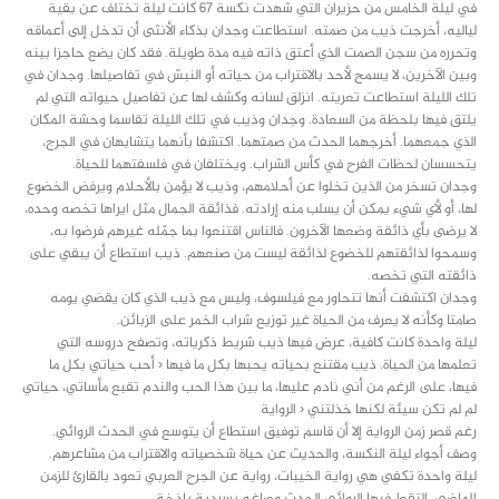
في ليلة الخامس من حزيران التي شهدت نكسة 67 كانت ليلة تختلف عن بقية
لياليه، أخرجت ذيب من صمته. استطاعت وجدان بذكاء الأنثى أن تدخل إلى أعماقه
وتحرره من سجن الصمت الذي أعتق ذاته فيه مدة طويلة. فقد كان يضع حاجزا بينه
وبين الآخرين، لا يسمح لأحد بالاقتراب من حياته أو النبش في تفاصيلها. وجدان في
تلك الليلة استطاعت تعريته. انزلق لسانه وكشف لها عن تفاصيل حيواته التي لم
يلتق فيها بلحظة من السعادة. وجدان وذيب في تلك الليلة تقاسما وحشة المكان
الذي جمعهما. أخرجهما الحدث من صمتهما. اكتشفا بأنهما يتشابهان في الجرج،
يتحسسان لحظات الفرح في كأس الشراب. ويختلفان في فلسفتهما للحياة.
وجدان تسخر من الذين تخلوا عن أحلامهم، وذيب لا يؤمن بالأحلام ويرفض الخضوع
لها، أو لأي شيء يمكن أن يسلب منه إرادته. فذائقة الجمال مثل ايراها تخصه وحده،
لا يرضى بأي ذائقة وضعها الآخرون. فالناس اقتنعوا بما جمّله غيرهم فرضوا به،
وسمحوا لذائقتهم للخضوع لذائقة ليست من صنعهم. ذيب استطاع أن يبقي على
ذائقته التي تخصه.
وجدان اكتشفت أنها تتحاور مع فيلسوف، وليس مع ذيب الذي كان يقضي يومه
صامتا وكأنه لا يعرف من الحياة غير توزيع شراب الخمر على الزبائن.
ليلة واحدة كانت كافية، عرض فيها ذيب شريط ذكرياته، وتصفح دروسه التي
تعلمها من الحياة. ذيب مقتنع بحياته يحبها بكل ما فيها ‹ أحب حياتي بكل ما
فيها، على الرغم من أني نادم عليها، ما بين هذا الحب والندم تقبع مأساتي، حياتي
لم لم تكن سيئة لكنها خذلتني ‹ الرواية
رغم قصر زمن الرواية إلا أن قاسم توفيق استطاع أن يتوسع في الحدث الروائي.
وصف أجواء ليلة النكسة، والحديث عن حياة شخصياته والاقتراب من مشاعرهم.
ليلة واحدة تكفي هي رواية الخيبات، رواية عن الجرح العربي تعود بالقارئ للزمن