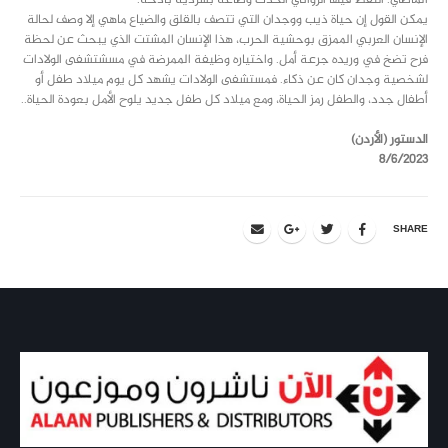
الماضي. التقط فيها الروائي الحدث وصاغه بسردية باذخة.
يمكن القول إن حياة ذيب ووجدان التي تتصف بالقلق والضياع ماهي إلا وصف لحالة
الإنسان العربي الممزق بوحشية الحرب، هذا الإنسان المشتت الذي يبحث عن لحظة
فرح تضخ في وريده جرعة أمل. واختياره وظيفة الممرضة في مسشتشفى الولادات
لشخصية وجدان كان عن ذكاء. فمستشفى الولادات يشهد كل يوم ميلاد طفل أو
أطفال جدد، والطفل رمز الحياة، ومع ميلاد كل طفل جديد يلوح الأمل بعودة الحياة..
الدستور (الأردن)
8/6/2023
SHARE