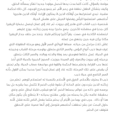
مولعة بالسؤال، كانت كلما مدت يدها لتحمل مولودا جديدا تفكر بمسألة الخلق،
وكيف يتشكل الطفل نطفة في رحم الأم، ثم ينمو ويخرج للوجود، كل ذلك لحكمة
سامية. تبدي استغرابها من أولائك الذين لا يملكون الإرادة. أولئك الذين هاجروا
أحلامهم، استسلموا لليأس وفضلوا العيش على هامش الحياة.
شخصية ذيب الشاب الذي هاجر إلى بيروت، ثم عاد إلى عمان ليعمل بخمارة الريفيرا.
كان جديا في معاملته للآخرين. يضع حاجزا بينه وبين زبائنه، يوزع عليهم
ابتسامته الكاذبة في صمت. يقرأ كثيرا ويتكلم قليلا. يتخذ من خلف جدار الريفيرا
مكانا يركن فيه حين ينتهي من عمله.
عاش ثلاث مراحل من حياته. سماها الروائي العمر الأول وهو مرحلة الطفولة التي
عرف فيها ذيب أنواع البؤس، والعمر الثاني متعلق بولوجه مرحلة الشباب وخيبته
في الحياة، عمل خلالها قهوجي بعد وفاة والدته ووالده. والعمر الثالث يتعلق
برحيله إلى بيروت والتعرف إلى السيدة جوزيت، العجوز الخبيرة بالحياة التي أخذ
عنها حب القراءة، وتعلم منها الحكمة والقوة في مواجهة صعاب الحياة. وكم تمنى
أن يقبض على تلك المرحلة، لكنه عاد إلى عمان ليبدأ عمرا جديدا يمكن القول بأنه
العمر الناضج في حياة ذيب.
ذيب لا يعترف بالأحلام، الغرق في الأحلام بالنسبة له استسلام للوهم. تعلم من
زبائنه الذين يترددون على الحانة أن نشوة شارب الخمر لا تكتمل بما يشربه بل بما
يرسمه في ذاته من عوالم يجملها الخمر. أما هو فيشرب قليلا ليظل على وعي
بحقيقة عالمه بكل ما يحمله من بؤس. مقتنع بحياته ‹ لا يتطلع بأن يكون مكان
هذا أو ذاك.. جرب في يوما من الأيام أن يحلم مثلما يفعل الناس لكنه فشل. لأنه
حاول البحث عن بشر تحققت أحلامهم فتوصل إلى أنها عصية على التحقق
فتوقف عن الحلم.