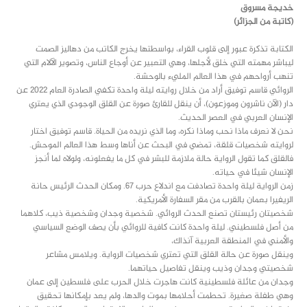
خديجة مسروق
(كاتبة من الجزائر)
الكتابة تذكرة عبور إلى قلوب القراء، بواسطتها يخرج الكاتب من دهاليز الصمت
ليباشر مهمته التي خلق لأجلها، وهي التعبير عن أوجاع الناس، وتصوير الآلام التي
تنهب أرواحهم في هذا العالم المليء بالوحشة.
الروائي قاسم توفيق أراد من خلال روايته ليلة واحدة تكفي الصادرة العام 2022 عن
دار (الآن ناشرون وموزعون)، أن ينقل للقارئ صورة عن القلق الوجودي الذي يعتري
الإنسان العربي في العصر الحديث.
نحن لا نعرف ماذا نحب وماذا نكره، وما الذي نريده من الحياة. قاسم توفيق اختار
لروايته شخصيات قلقة، تمضي في البحث عن أناها وسط هذا العالم الموحش.
فالقلق كما تقول الرواية حالة ملازمة للبشر في كل ما يفعلونه، ولولاه لما أنجز
الإنسان شيئا في حياته.
زمن الرواية ليلة واحدة تصادفت مع اندلاع حرب 67. ومكان الحدث الرئيس حانة
الريفيرا بعمان بالقرب من مقر السفارة الأمريكية.
شخصيتان رئيستان تصنع الحدث الروائي. شخصية وجدان وشخصية ذيب، كلاهما
من أصل فلسطيني. ليلة واحدة كانت كافية للروائي بأن يصف الوضع السياسي
والأمني في المنطقة العربية آنذاك،
وينقل صورة عن حالة القلق التي تعتري شخصيات الرواية. ويلامس مشاعر
شخصيتي وجدان وذيب وينقل تفاصيل حياتهما.
وجدان من عائلة فلسطينية كانت هاجرت خلال الحرب على فلسطين إلى عمان
وهي طفلة صغيرة. تحطمت أحلامها بموت والدها، ولم يعد بإمكانها تحقيق