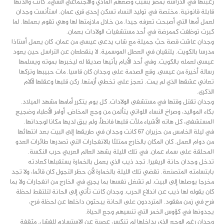
رغبتها في الدراسة بمصر بسبب وضعهم المادي والاجتماعي السيء. كانت والدتها
قابلة قانونية. مختصة في توليد النساء تسكن إحدى قرى عمان. استأنست وجدان
لعمل أمها التي أصبحت تعرفه جيدا. من خلال ملازمتها لها وهي تقوم بعملها. لما
كبرت توظفت كممرضة في أحد مستشفيات الولادات بعمان.
وجدان عاشت قصة حبّ جميلة مع شاب يدعى عيسى من عمان، كان يعمل أستاذا
مدرسا بالكويت. يلتقيان في العطل الموسمية. لا ينقطعان عن التراسل حين يعود
عيسى لعمله بالكويت. وفي أحد الأيام يأتيها صديقا له ليخبرها بموته ويسلمها
رسالة أخيرة من عيسى. وقع الصدمة على وجدان كان قاسيا. مات حبيبها وتركها
تعاني عشقها الذي لم يمت. تعجز على تخطي أزمتها. ركن قلبها وعقلها لآلام
الذكرى.
وجدان تقتل وقتها في مستشفى الولادات. كل يوم يتكرر أمامها مشهد الميلاد.
بكاء المواليد، وصراخ النساء اللواتي يتألمن من وجع المخاض، أوامر الأطباء وضجيج
المستشفى، كل هاته الأشياء ملأت قلبها فانطأ، ولم يبق لديها مكانا لوجدانها.
في ليلة الخامس من حزيران 67 كانت وجدان في طريقها إلى البيت بعد انتهائها
من دوام العمل. كان المكان بالخارج ممتلئا بالانفجارات التي تصدرها طائرات العدو
المحلقة على سماء عمان. في تلك الليلة يشهد العالم العربي حرب النكسة.
تدخل وجدان حانة الريفيرا. تجد ذيب الذي يعمل بالخمارة يستقبلها كعادته
بابتسامته المتصنعة. تقضي تلك الليلة بالخمارة لأن حظر التجول كان قائما، ولا تجد
مخرجا يوصلها إلى البيت. لم تشغل نفسها بما يجري في الخارج من انفجارات ولا بما
كان يقوله لها ذيب عن اندلاع الحرب. وجدان كانت تأتي إلى الحانة لتلتقط لحظة
فرح في زمن مفقود. المترددون على الحانة يبحثون داخلها عن لحظة فرح،
يجدونها في كؤوس الخمر التي تنسيهم وجع الحياة.
وجدان رغم الوجع الذي بداخلها لم تنكسر، عصية عن الاستسلام للفشل. مثقفة