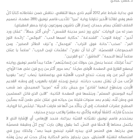
د.حسن عبادي
في بداية شباط عام 2012 أُقيم نادي حيفا الثقافي، نناقش ضمن نشاطاته كتابًا كلّ
شهر وفي لقائنا الأخير تناولنا رواية “ميرا” للأديب قاسم توفيق (289 صفحة، تصميم
الغلاف للفنّان بسام حمدان، إصدار الآن ناشرون وموزعون بإدارة جعفر العقيلي).
صدر له من الروايات: “ماري روز تعبر مدينة الشمس”، “أرض أكثر جمالاً”، “عمّان ورد
أخير”، “ورقة التوت”، “الشندغة”، “حكاية اسمها الحب”، “البوكس”، “رائحة اللوز
المر”، “صخب”،”حانة فوق التراب”، “فرودمال”، و”نزف الطائر الصغير”، ومن
المجموعات القصصيّة: “آن لنا أن نفرح”، “مقدّمات لزمن الحرب”، “سلاماً يا عمّان
سلاماً أيتها النجمة”، “العاشق”، “ذو القرنين”.
“تبدأ عزلتكَ، عندما ينعزل مَن حولكَ عن إنسانيَّتهم”؛ هكذا يبدأ قاسم توفيق روايته
ليصفع القارئ في الصفحة الأولى صارخًا: “بعد مرور أكثر من ربع قرن على هذا الزَّواج،
الذي أثمر عن ولد وبنت، تندلع الحرب الأهليّة في يوغسلافيا. يُصاب “رعد” بفوبيا
الرُّعب من أن يُقتَل بسبب ديانته. ترضخ زوجته لقراره بالهروب إلى وطنه القديم
الأردن، ويتطوّع ابنهما “شادي” مع جيش بلادِ أُمِّه “صربيا” المسيحيّ، ضد شعب
أبيه البوسني المسلم”، ويتمّمها في الصفحة الثانية: “الابن الذي قاتل المسلمين
في وطن أمِّه، يُقدِم بعد سنوات قليلة من حياته في عمّان على طعن أمِّه بسكّين
المطبخ عشرات الطعنات، إلى أن يتأكَّد من أنَّها قد فارقت الحياة”، ليلخّص لنا الرواية،
متحديًّا قارئه، كاشفًا أوراقه وكأنّي به مقامرًا ولاعب بريدج محترف.
يستخدم قاسم توفيق تقنيّاته الفنيّة ببراعة، فنجد الإرهاص، أي الإشارة التي لا
يكتمل معناها إلَّا لاحقًا في النصّ، كما يقول رولان بارت “روح كلّ وظيفة قصصيّة
هي بذرتها، هي العنصر الذي يبذره السّرد لينضج فيما بعد”، وكذلك يبرع في
استعماله لتقنيّة الاستباق، حين يتجاوز حاضر الحكاية وذكر حدثٍ لم يحنْ وقتُه