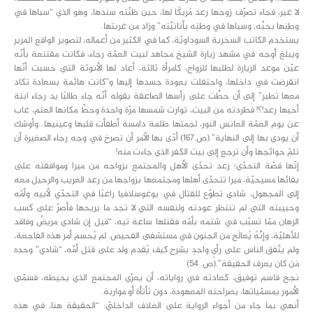
لا غير، فجاء تصرّف زوجها رعد مُربكًا لها، حين ظنّته سندها، وهو الذي “سباها في
وطنِها بحبِّه، وسباها في وطنِه بأنانيَّته” وزاد من غربتها.
يستخدم الكاتب السخرية السوداويّة، كما في الكثير من أعماله، لتصوير الواقع المرير
ويبلغ أوجه في مشهد زيارة الشيخ مجاهد لبيت العمّة رجاء، فكانت مقتنعة بأنّه
عيّن موعد الزيارة لطلبها للزواج، كامرأة ثالثة، أعاد لها الأنوثة التي حسبت أنّها
انقرضت في داخلها، واحتفلت بعودة جسدها إليها و”كانت هائمة بسعادة تكاد
معها تطير” إلى أن حطَّت على رأسها الصاعقة بقوله أنّه جاء طالبًا يد رجاء ابنة
أخيها رعد!؟! فطردته من البيت، توارت شمسها مرّة واحدة وحطَّ مكانها العتم، غاب
عن يوم العمّة العانس النور، لجَمتها ظلمة دامسة أطفأت قلبها وعينيها…وأوشك
أن يودي بها إلى النهاية”.(ص.167) أدّى بها الأمر أن تصرخ في وجه رجاء الصغيرة أن
تلمّ حوائجها وأن ترجع إلى بيت الكفر الذي جاءت منه!
إنّها قصّة التحدّي؛ رعد تحدّى الأهل والمجتمع بزواجه من ميرا وموافقته على
بقائها مسيحيّة، ميرا تتحدّى أهلها ومجتمعها بزواجها من رعد الغريب والرحيل معه
إلى المجهول، شادي تطوّع للقتال في يوغوسلافيا راغبًا في التحدّي لأبيه وأمّه
وحبيبته التي لم تنتظر عودته ولنفسه التي لا تجد ما يريحها فأصرّ على كسب
الرهان ممّا تسبّب في شتمه بأمّه فقتلها ساعة تيه، “قيل إن شادي مريضٌ وفاقد
للأهليّة، وإنَّهُ يُعالَج من الجنون في مستشفى الفحيص. لم يُحسم أمر هذه الفاجعة،
ولم يتّفق الناس على رأيٍ واحدٍ يشرح كيف يُقدِم ولد على قتل أمِّه، “شادي” وحده
مَن كان يعرف الحقيقة”.(ص. 54)
نجح قاسم توفيق، كعادته في رواياته، أن يعرّي المجتمع الذي يحيطه، فسمّى
الأمور بمسمّياتها، بصراحته المعهودة، دون تأتأة أو مواربة.
أنهي بما جاء من أجواء الرواية على الغلاف الداخليّ: “الحقيقة هنا، في هذه