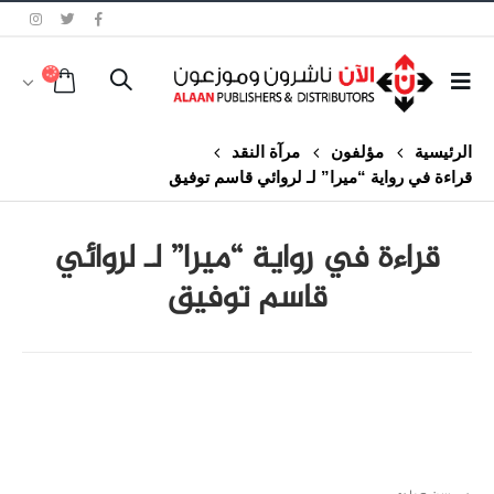
الرئيسية
مؤلفون
مرآة النقد
قراءة في رواية “ميرا” لـ لروائي قاسم توفيق
قراءة في رواية “ميرا” لـ لروائي
قاسم توفيق
class="inline-block portfolio-desc">portfolio
text