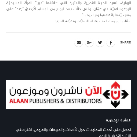
الرواية، تسرد الحياة القصيرة والمثيرة التي عاشتها “ميرا” المرأة المسيحيّة
اليوغوسلافيّة في عمّان، والتي ظلّت بعد الزواج من المسلم الأردنيّ “رعد” على
مسيحيّتها باتّفاقهما وتراضيهما”.
حقًا، ما يجمعه الحب يقتله التطرّف، وتفرّقه الحرب.
SHARE
النشرة الإخبارية
احصل على أحدث المعلومات حول الأحداث والمبيعات والعروض. اشترك في
النشرة الإخبارية اليوم