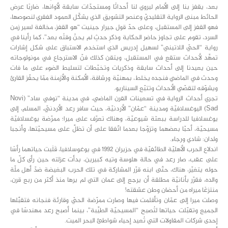
بعد، يقفز بنا إلى الأمام ليروي لنا أحداثًا ومستجدّات سابقة لأوانها، ضاربًا عرض
الحائط مبنى الرواية التقليديّ وعنصر التشويق الذي يشكّل العمود الفقري لنصوصها،
فهو القفز إلى المستقبل، وعلى حدّ قول جيرار جينيت “هو القفز، مخالفة لسير زمن
السرد، تقوم على تجاوز حاضر الحكاية وذكرِ حدثٍ لم يحنْ وقتُه بعد”، كما رأينا في
رواية “الحيّ اللاتيني” لسهيل إدريس الذي استخدم الاستباق على شكل إشارات
تمهِّد لأحداث ستقع في المستقبل، ويتقن كذلك فنّ الاسترجاع في مونولوجاته
حين يعيدنا إلى أحداث سابقة وذكريات وتخبّطات لتسليط الضوء على ما فات
وحدث في الماضي فنجده يخلط، بمهنيّة ورشاقة، الأمكنة والأزمنة ممّا يحفّز القارئ
ويشوّقه لتقصّي الأحداث وتتبّع السيناريو.
تجري أحداث الرواية في تسعينات القرن الماضي، في مدينة “نوفي ساد” (Novi
Sad) اليوغسلافيّة ومدينة “عمّان” الأردنيّة، حيث سافر رعد الأردنيّ، المسلم، إلى
يوغسلافيا للدراسة ببعثة شيوعيّة، وهناك تعرّف على ميرا؛ ممرّضة يوغسلافيّة
مسيحيّة، أحبّا بعضهما وتزوّجا بعدما اتّفقا على أن تظلَّ على مسيحيّتها، وأنجبا
ولدان: شادي ورجاء.
اندلاع الحرب الأهليّة الطائفيّة في حزيران 1992 في يوغوسلافيا، قَلَبت حياتهما رأسًا
على عقب، صار رعد في حالة هلوسة وتيه كبيرين، بدأت عزلته حين رأى كلّ ما
حوله يتغيّر، هناك، حتّى ابنه قرّر المشاركة في تلك الحرب البغيضة ضدّ أهل ملّة
والده، فقرّر بأنانيّة مطلقة أن يرجع إلى عمان التي لم يرها منذ أكثر من ربع قرن،
منتزعًا ميراه من أحضان وطن عشقته!
وصلت ميرا إلى عمّان وتأقلمت فيها وصارت ممرّضة الحيّ وقارئة فنجانه فتقبَّلها
الجميع وتقبّلت حياتها لتُصبح “المسيحيّة الطيِّبة”، بينما أصبح رعد مهندسًا في
إحدى شركات المقاولات التي تُعيد إحياء شواطئ البحر الميت.