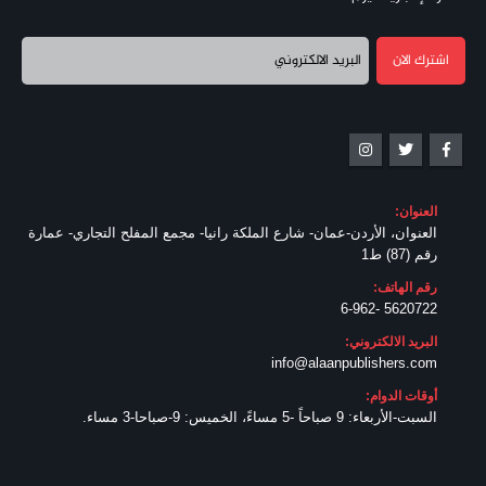
العنوان:
العنوان، الأردن-عمان- شارع الملكة رانيا- مجمع المفلح التجاري- عمارة
رقم (87) ط1
رقم الهاتف:
5620722 -6-962
البريد الالكتروني:
info@alaanpublishers.com
أوقات الدوام:
السبت-الأربعاء: 9 صباحاً -5 مساءً، الخميس: 9-صباحا-3 مساء.