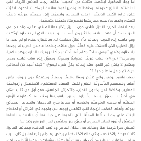
أما رجاء الصغيرة، ابنتهما، فكانت من “نصيب” عمّتها رجاء، العانس الثَّريّة، التي
احتضنتها لتنتزع عذوبتها وطفولتها وتصير لقمة سائغة لجماعات الدعوة، انكبّت
على قراءة الكتب الدينيّة، ارتدت الحجاب، وانضمّت إلى جمعيّة حزبيّة دينيّة
لتعفي والدها من عبء مصاريفها فتصير فتاة متديّنة متعصّبة.
بعد انتهاء الحرب التحق شادي دون سابق إنذار بعائلته في عمّان، وقد نجا من
الحرب بعد أن فقد شبابه، والكثير من أصحابه، وحبيبته التي لم تنتظره “ودّعته
وهو ذاهب إلى الحرب، وعدته بأن تظلّ مخلصة له، وبانتظاره حتى لو لم يعُد. ما
يزال الصّليب الذي أقسمَت عليه مُعلَّقًا حول عنقه، وعندما عاد من الحرب لم يجدها
بانتظاره، ولا في “نوفي ساد”، وعلم أنّها أحبَّت رجلًا آخر وتركت الحارة ويوغوسلافيا،
وهاجرت”! (ص.74) فبات غريبًا، عدوانيًّا رفضويًّا، وتحوّل إلى شاب عابث مغامر
ومقامر، لا يتقن غير اللهو، فقد إيمانه بكلّ شيء ليصرخ: ” كيف أعبد مَن أعطاني
حياة، ثم جعل منها جحيمًا؟”
يصف قاسم توفيق واقع عمّان وصفًا واقعيًّا، مجهريًّا وحقيقيًّا دون رتوش، بؤس
أهلها وقصصهم المأساويّة، الفقر والكبت، الفساد المستشري، الاستغلال وازدواجيّة
المعايير، وخاصّة لمن يدّعون التديّن، والتحرّش الجنسيّ، فهو أوّل من كتب عمّان
في أدبيّاته، يصوّر بيوتها وأسرارها بعبق ياسمينها وطبخاتها كمقلوبة الزَّهرة
المقليّة أو قدحة الملوخيّة والبامية أو شياط قلي الباذنجان والبطاطا، بفضائح
بيوتها وأهلها كغضب الزوجة التي تقاعس زوجها عن واجبه في الفراش أو احتجاج
البنت على مطالب أمِّها المملّة التي تلهيها عن دراستها أو متابعة مسلسلها
المفضَّل أو ثورة الشاب المحروم أو تعرّي ميرا وتلصّص الجار المراهق وعذابه!
تعيش ميرا غريبة هنا وهناك، في عمّان الحاضر ودانوب الماضي وحياتها العابرة،
كانت فرحة بالاختلاف، ولكن ذلك الاختلاف لم يرضى بها ولم يفرح لها، بل كان سبب
قتلها… والقاتل ابنها، بعد أن صارت سيرة أهل عمّان وشوارعها، فقط لأنّها مختلفة،